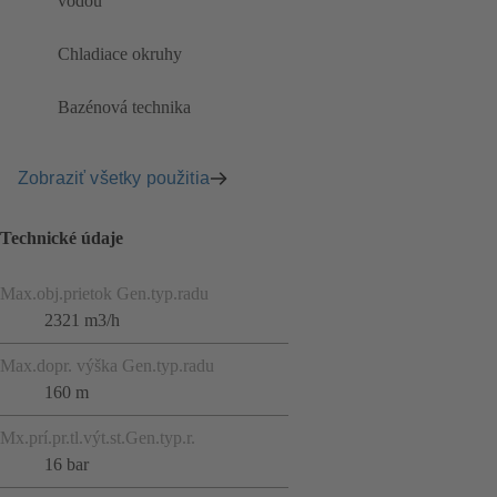
vodou
Chladiace okruhy
Bazénová technika
Zobraziť všetky použitia
Technické údaje
Max.obj.prietok Gen.typ.radu
2321 m3/h
Max.dopr. výška Gen.typ.radu
160 m
Mx.prí.pr.tl.výt.st.Gen.typ.r.
16 bar