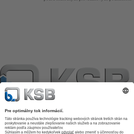
Katalóg produktov
KSB SupremeServ: Premium service for pumps
and valves
KSB SupremeServ: Spare parts
Nákupný košík
Software a