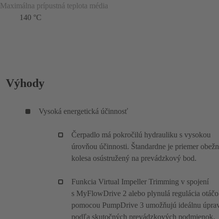
Maximálna prípustná teplota média
140 °C
Výhody
Vysoká energetická účinnosť
Čerpadlo má pokročilú hydrauliku s vysokou
úrovňou účinnosti. Štandardne je priemer obež
kolesa osústružený na prevádzkový bod.
Funkcia Virtual Impeller Trimming v spojení
s MyFlowDrive 2 alebo plynulá regulácia otáč
pomocou PumpDrive 3 umožňujú ideálnu úpra
podľa skutočných prevádzkových podmienok.