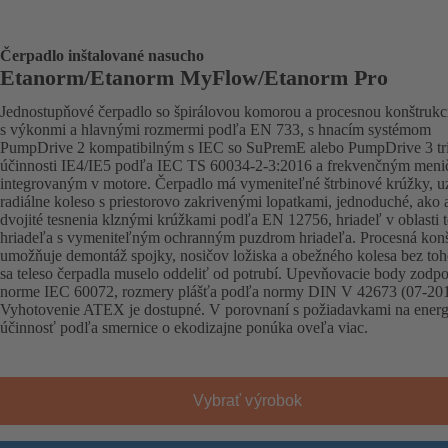
Čerpadlo inštalované nasucho
Etanorm/Etanorm MyFlow/Etanorm Pro
Jednostupňové čerpadlo so špirálovou komorou a procesnou konštrukc
s výkonmi a hlavnými rozmermi podľa EN 733, s hnacím systémom
PumpDrive 2 kompatibilným s IEC so SuPremE alebo PumpDrive 3 tr
účinnosti IE4/IE5 podľa IEC TS 60034-2-3:2016 a frekvenčným men
integrovaným v motore. Čerpadlo má vymeniteľné štrbinové krúžky, u
radiálne koleso s priestorovo zakrivenými lopatkami, jednoduché, ako 
dvojité tesnenia klznými krúžkami podľa EN 12756, hriadeľ v oblasti 
hriadeľa s vymeniteľným ochranným puzdrom hriadeľa. Procesná konš
umožňuje demontáž spojky, nosičov ložiska a obežného kolesa bez toh
sa teleso čerpadla muselo oddeliť od potrubí. Upevňovacie body zodp
norme IEC 60072, rozmery plášťa podľa normy DIN V 42673 (07-201
Vyhotovenie ATEX je dostupné. V porovnaní s požiadavkami na energ
účinnosť podľa smernice o ekodizajne ponúka oveľa viac.
Vybrať výrobok