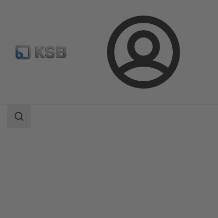
Prihlásenie
Produkty
Katalóg produktov
Etanorm/Etanorm MyFlow/Etanorm Pro
Oblasť
vyhľadávania
Oblasť
vyhľadávania