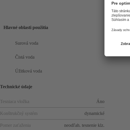
Hlavné oblasti použitia
Surová voda
Čistá voda
Úžitková voda
Technické údaje
Tesniaca vložka
Áno
Konštrukčný systém
dynamické
Pomer zaťaženia
neodľah. tesnenie klz.