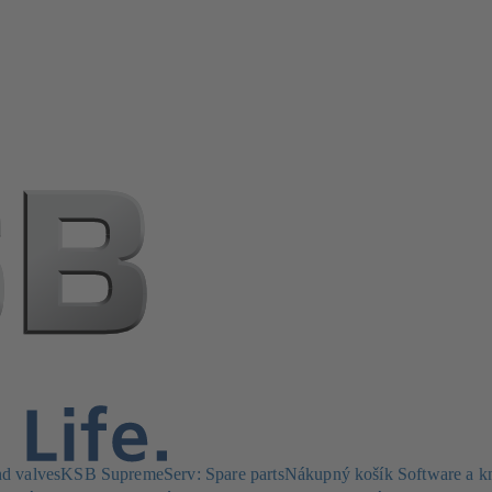
d valves
KSB SupremeServ: Spare parts
Nákupný košík
Software a 