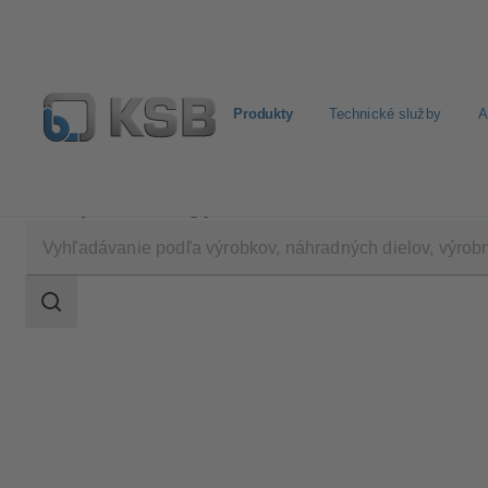
Produkty
Technické služby
A
Produkty
Katalóg produktov
4OMQ
Oblasť
vyhľadávania
Oblasť
vyhľadávania