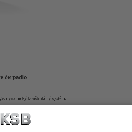
e čerpadlo
dge, dynamický konštrukčný systém.