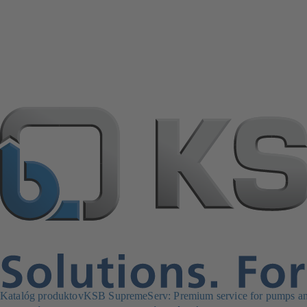
Katalóg produktov
KSB SupremeServ: Premium service for pumps an