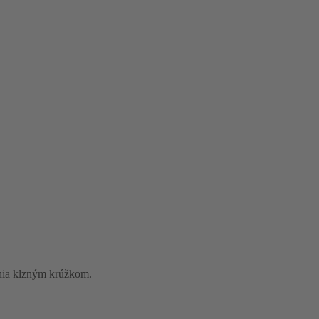
enia klzným krúžkom.