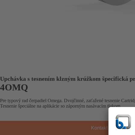
Upchávka s tesnením klzným krúžkom špecifická pr
4OMQ
Pre typový rad čerpadiel Omega. Dvojčinné, zaťažené tesnenie Cartri
Tesnenie špeciálne na aplikácie so záporným nasávacím tlakom.
Kontakt KSB