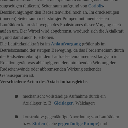
saugseitigen (äußeren) Seitenraum aufgrund von
Coriolis
-
Beschleunigungen den Radseitenwirbel noch an. Im druckseitigen
(inneren) Seitenraum mehrstufiger Pumpen mit unentlasteten
Laufrädern kehrt sich wegen des Spaltstromes dieser Vorgang nach
außen um. Der Wirbel wird abgebremst, wodurch sich die Axialkraft
F
und damit auch F
erhöhen.
d
1
Die Laufradaxialkraft ist im
Anlaufvorgang
größer als im
Betriebszustand der stetigen Bewegung, da das Fördermedium durch
die Radseitenreibung in den Laufradseitenräumen erst langsam in
Rotation gerät, was abhängig von der antreibenden Wirkung der
Radseitenwände oder abbremsenden Wirkung stehender
Gehäusepartien ist.
Verschiedene Arten des Axialschubausgleichs
mechanisch: vollständige Aufnahme durch ein
Axiallager (z. B.
Gleitlager
, Wälzlager)
konstruktiv: gegenläufige Anordnung von Laufrädern
bzw.
Stufen
(siehe
gegenläufige Pumpe
) und