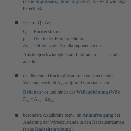
(siehe
Impulssatz
,
Strömungslehre
). Sie wird wie folgt
berechnet:
F
= ρ · Q · Δv
J
ax
Q
Förderstrom
ρ
Dichte
des Fördermediums
Δv
Differenz der Axialkomponenten der
ax
Absolutgeschwindigkeit am Laufradein- und -
austritt
resultierende Druckkräfte auf den entsprechenden
Wellenquerschnitt A
aufgrund von statischen
Wd
Drücken
vor und hinter der
Wellendichtung
(Wd):
F
= A
· Δp
Wd
Wd
Wd
besondere Axialkräfte bspw. im
Anlaufvorgang
bei
Änderung der Wirbelzustände in den Radseitenräumen
(siehe
Radseitenreibung
)