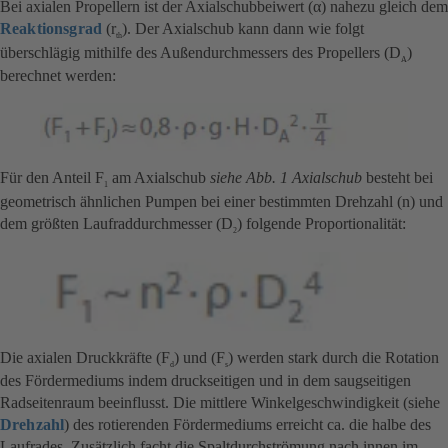
Bei axialen Propellern ist der Axialschubbeiwert (α) nahezu gleich dem
Reaktionsgrad
(r
). Der Axialschub kann dann wie folgt
th
überschlägig mithilfe des Außendurchmessers des Propellers (D
)
A
berechnet werden:
Für den Anteil F
am Axialschub
siehe Abb. 1 Axialschub
besteht bei
1
geometrisch ähnlichen Pumpen bei einer bestimmten Drehzahl (n) und
dem größten Laufraddurchmesser (D
) folgende Proportionalität:
2
Die axialen Druckkräfte (F
) und (F
) werden stark durch die Rotation
d
s
des Fördermediums indem druckseitigen und in dem saugseitigen
Radseitenraum beeinflusst. Die mittlere Winkelgeschwindigkeit (siehe
Drehzahl
) des rotierenden Fördermediums erreicht ca. die halbe des
Laufrades. Zusätzlich facht die Spaltdurchströmung nach innen im