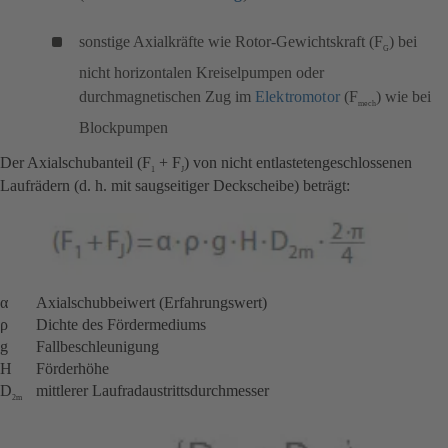
sonstige Axialkräfte wie Rotor-Gewichtskraft (F
) bei
G
nicht horizontalen Kreiselpumpen oder
durchmagnetischen Zug im
Elektromotor
(F
) wie bei
mech
Blockpumpen
Der Axialschubanteil (F
+ F
) von nicht entlastetengeschlossenen
1
J
Laufrädern (d. h. mit saugseitiger Deckscheibe) beträgt:
α Axialschubbeiwert (Erfahrungswert)
ρ Dichte des Fördermediums
g Fallbeschleunigung
H Förderhöhe
D
mittlerer Laufradaustrittsdurchmesser
2m