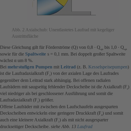
Abb. 2 Axialschub: Unentlastetes Laufrad mit kegeliger
Austrittsfläche
Diese Gleichung gilt für Förderströme (Q) von 0,8 · Q
bis 1,0 · Q
opt
opt
sowie für die
Spaltweite
s = 0,1 mm. Bei doppelt großer Spaltweite
wächst α um 8 %.
Bei
mehrstufigen Pumpen
mit
Leitrad
(z. B.
Kesselspeisepumpen
)
ist die Laufradaxialkraft (F
) von der axialen Lage des Laufrades
1
gegenüber dem Leitrad stark abhängig. Bei offenen radialen
Laufrädern mit saugseitig fehlender Deckscheibe ist die Axialkraft (F
)
s
viel niedriger als bei geschlossener Ausführung und somit die
Laufradaxialkraft (F
) größer.
1
Offene Laufräder mit zwischen den Laufschaufeln ausgesparten
Deckscheiben entwickeln eine geringere Druckkraft (F
) und somit
d
auch eine kleinere Axialkraft (F
) als mit nicht ausgesparter
1
druckseitiger Deckscheibe.
siehe Abb. 13
Laufrad