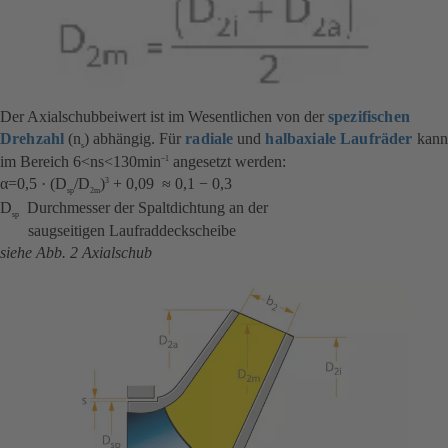
Der Axialschubbeiwert ist im Wesentlichen von der
spezifischen
Drehzahl
(n
) abhängig. Für
radiale
und
halbaxiale Laufräder
kann
s
im Bereich 6<ns<130min
angesetzt werden:
–1
α=0,5 · (D
/D
)
+ 0,09 ≈ 0,1 − 0,3
3
sp
2m
D
Durchmesser der Spaltdichtung an der
sp
saugseitigen Laufraddeckscheibe
siehe Abb. 2 Axialschub