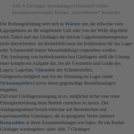
Abb. 6 Gleitlager: Keramiklager (Werkstoff: Hülse
keramikfaserverstärkt, Buchse „monolithische” Keramik)
Die Reibungsleistung setzt sich in
Wärme
um, die teilweise vom
Lagergehäuse an die umgebende Luft oder von der Welle abgeführt
wird. Dabei darf das Gleitlager die höchste Lagerbetriebstemperatur
nicht überschreiten. Im Bedarfsfall muss ein Kühlsystem für das Lager
oder Schmierstoff (meist Wasserkühlung) vorgesehen werden.
Die Auslegung von hydrodynamischen Gleitlagern stellt die Lösung
einer komplexen Aufgabe dar, bei der Geometrie und Größe des
Lagers, Lagerlast,
Viskosität
des Schmierstoffes,
Gleitgeschwindigkeit und Art der Strömung im Lager (siehe
Strömungslehre
) sowie deren gegenseitige Beeinflussungen
eingehen.
Ziel einer Gleitlagerauslegung ist es, möglichst sicher eine reine
Flüssigkeitsreibung beim Betrieb entstehen zu lassen. Der
Auslegungsablauf beruht teilweise auf theoretischen und
experimentellen Unterlagen, die in geeigneter Weise mehrere
Kennzahlen
in ihren Zusammenhängen wie bspw. für ein Radial-
Gleitlager wiedergeben:
siehe Abb. 7 Gleitlager