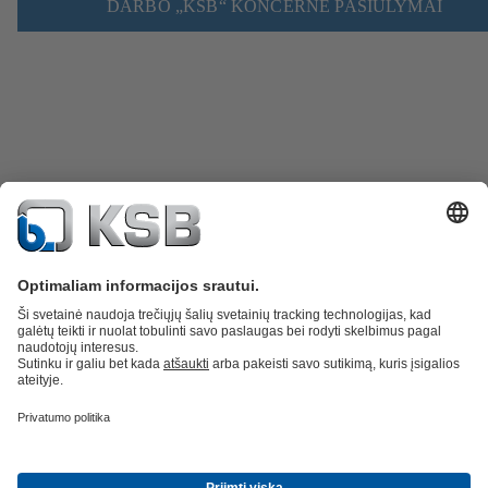
DARBO „KSB“ KONCERNE PASIŪLYMAI
Atsarginės dalys
Techninės paslaugos
Programinė įranga ir praktinė
patirtis
Nuotekų valymo technika
Hidrotechnika
Pramonės technika
Pastatų
technologijos
Energetika