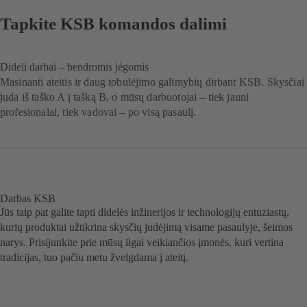
Tapkite KSB komandos dalimi
Dideli darbai – bendromis jėgomis
Masinanti ateitis ir daug tobulėjimo galimybių dirbant KSB. Skysčiai
juda iš taško A į tašką B, o mūsų darbuotojai – tiek jauni
profesionalai, tiek vadovai – po visą pasaulį.
Darbas KSB
Jūs taip pat galite tapti didelės inžinerijos ir technologijų entuziastų,
kurių produktai užtikrina skysčių judėjimą visame pasaulyje, šeimos
narys. Prisijunkite prie mūsų ilgai veikiančios įmonės, kuri vertina
tradicijas, tuo pačiu metu žvelgdama į ateitį.