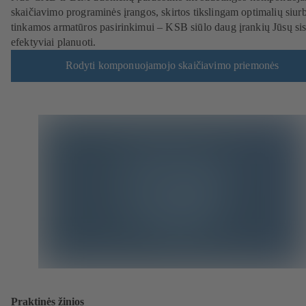
skaičiavimo programinės įrangos, skirtos tikslingam optimalių siurbl
tinkamos armatūros pasirinkimui – KSB siūlo daug įrankių Jūsų si
efektyviai planuoti.
Rodyti komponuojamojo skaičiavimo priemonės
Praktinės žinios