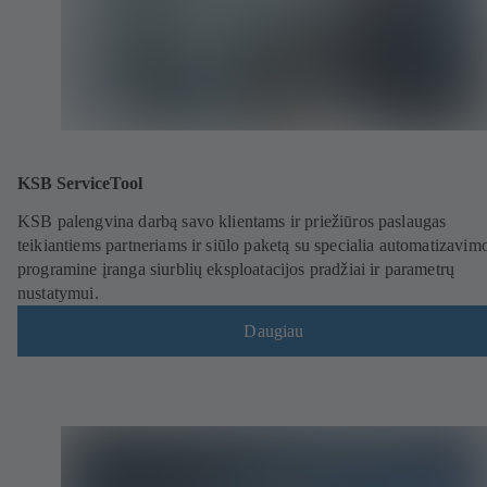
KSB ServiceTool
KSB palengvina darbą savo klientams ir priežiūros paslaugas
teikiantiems partneriams ir siūlo paketą su specialia automatizavim
programine įranga siurblių eksploatacijos pradžiai ir parametrų
nustatymui.
Daugiau