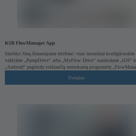
KSB FlowManager App
Siurblys Jūsų išmaniajame telefone: visai nesunkiai konfigūruokite 
valdykite „PumpDrive“ arba „MyFlow Drive“ naudodami „iOS“ i
„Android“ pagrindu veikiančią nemokamą programėlę „FlowMana
Daugiau