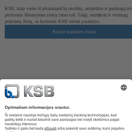
KSB, kaip vieno iš pirmaujančių siurblių, armatūros ir paslaugų tei
profesinis išmanymas siekia labai toli. Taigi, netrūksta ir vertingų
praktinių žinių, su kuriomis KSB mielai pasidalys.
Rodyti praktinės žinios