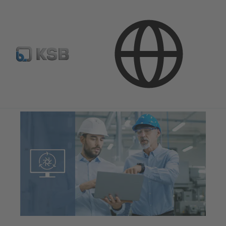
Programinė įranga ir praktinė patirtis
Eksploatacijos programinis palaikymas