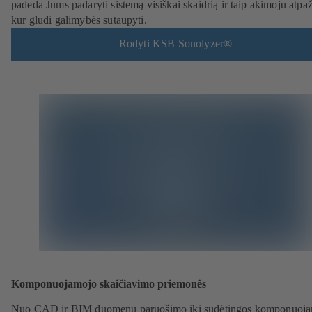
padeda Jums padaryti sistemą visiškai skaidrią ir taip akimoju atpaž
kur glūdi galimybės sutaupyti.
Rodyti KSB Sonolyzer®
Komponuojamojo skaičiavimo priemonės
Nuo CAD ir BIM duomenų paruošimo iki sudėtingos komponuoj