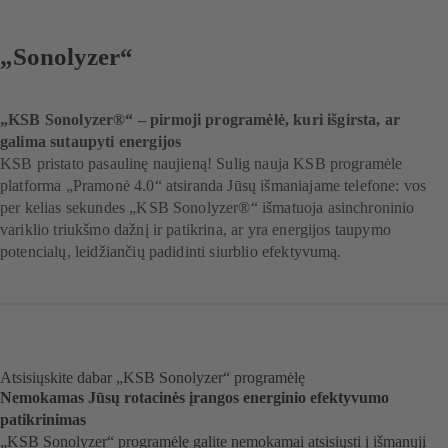
„Sonolyzer“
„KSB Sonolyzer®“ – pirmoji programėlė, kuri išgirsta, ar
galima sutaupyti energijos
KSB pristato pasaulinę naujieną! Sulig nauja KSB programėle
platforma „Pramonė 4.0“ atsiranda Jūsų išmaniajame telefone: vos
per kelias sekundes „KSB Sonolyzer®“ išmatuoja asinchroninio
variklio triukšmo dažnį ir patikrina, ar yra energijos taupymo
potencialų, leidžiančių padidinti siurblio efektyvumą.
Atsisiųskite dabar „KSB Sonolyzer“ programėlę
Nemokamas Jūsų rotacinės įrangos energinio efektyvumo
patikrinimas
„KSB Sonolyzer“ programėlę galite nemokamai atsisiųsti į išmanųjį