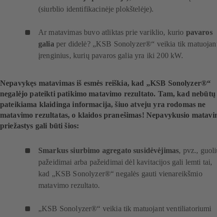
(siurblio identifikacinėje plokštelėje).
Ar matavimas buvo atliktas prie variklio, kurio
pavaros
galia
per didelė? „KSB Sonolyzer®“ veikia tik matuojan
įrenginius, kurių pavaros galia yra iki 200 kW.
Nepavykęs matavimas iš esmės reiškia, kad „KSB Sonolyzer®“
negalėjo pateikti patikimo matavimo rezultato. Tam, kad nebūtų
pateikiama klaidinga informacija, šiuo atveju yra rodomas ne
matavimo rezultatas, o klaidos pranešimas! Nepavykusio matav
priežastys gali būti šios:
Smarkus siurbimo agregato susidėvėjimas
, pvz., guol
pažeidimai arba pažeidimai dėl kavitacijos gali lemti tai,
kad „KSB Sonolyzer®“ negalės gauti vienareikšmio
matavimo rezultato.
„KSB Sonolyzer®“ veikia tik matuojant ventiliatoriumi