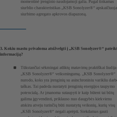
momentinė įrenginio naudojamoji galia. Pagal tinkamas
siurblio charakteristikas „KSB Sonolyzer®“ apskaičiuoja
siurbimo agregato apkrovos diapazoną.
3. Kokiu mastu privaloma atsižvelgti į „KSB Sonolyzer®“ pateik
informaciją?
Tūkstančiai sėkmingai atliktų matavimų praktiškai liudija
„KSB Sonolyzer®“ veiksmingumą. „KSB Sonolyzer®“
nurodo, koks yra įrenginių su asinchroniniu varikliu darb
taškas. Tai padeda nustatyti įrenginių energijos taupymo
potencialą. Ar įmanoma sutaupyti ir kaip būtent tai būtų
galima įgyvendinti, priklauso nuo daugybės kiekvienu
atskiru atveju turinčių būti nustatytų veiksnių, kurių visų
„KSB Sonolyzer®“ negali aprėpti. Siekdamas gauti