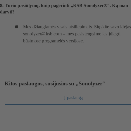
8. Turiu pasiūlymų, kaip pagerinti „KSB Sonolyzer®“. Ką man
daryti?
Mes džiaugiamės visais atsiliepimais. Siųskite savo idėjas
sonolyzer@ksb.com – mes pasistengsime jas įdiegti
būsimose programėlės versijose.
Kitos paslaugos, susijusios su „Sonolyzer“
Į paslaugą