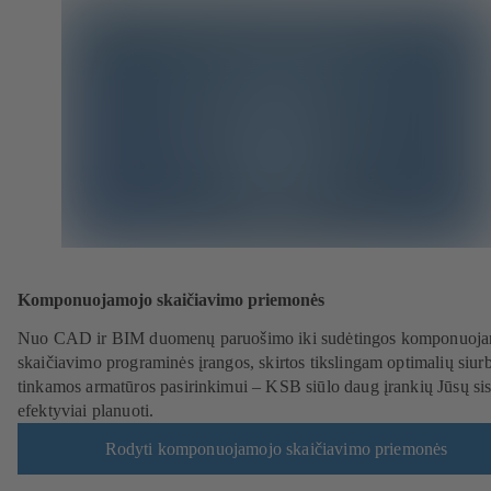
Komponuojamojo skaičiavimo priemonės
Nuo CAD ir BIM duomenų paruošimo iki sudėtingos komponuoj
skaičiavimo programinės įrangos, skirtos tikslingam optimalių siurbl
tinkamos armatūros pasirinkimui – KSB siūlo daug įrankių Jūsų si
efektyviai planuoti.
Rodyti komponuojamojo skaičiavimo priemonės