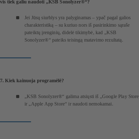
vis tiek galiu naudoti „KSB Sonolyzer®“?
Jei Jūsų siurblys yra palyginamas – ypač pagal galios
charakteristiką – su kuriuo nors iš pasirinkimo sąraše
pateiktų įrenginių, didelė tikimybė, kad „KSB
Sonolyzer®“ pateiks teisingą matavimo rezultatą.
7. Kiek kainuoja programėlė?
„KSB Sonolyzer®“ galima atsiųsti iš „Google Play Store
ir „Apple App Store“ ir naudoti nemokamai.