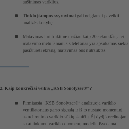
aušinimas variklius.
Tinklo įtampos svyravimai
gali neigiamai paveikti
analizės kokybę.
Matavimas turi trukti ne mažiau kaip 20 sekundžių. Jei
matavimo metu išmanusis telefonas yra apsukamas siekia
pasižiūrėti ekraną, matavimas bus nutrauktas.
2. Kaip konkrečiai veikia „KSB Sonolyzer®“?
Pirmiausia „KSB Sonolyzer®“ analizuoja variklio
ventiliatoriaus garso signalą ir iš to nustato momentinį
asinchroninio variklio sūkių skaičių. Šį dydį koreliuojant
su atitinkamu variklio duomenų modeliu išvedama