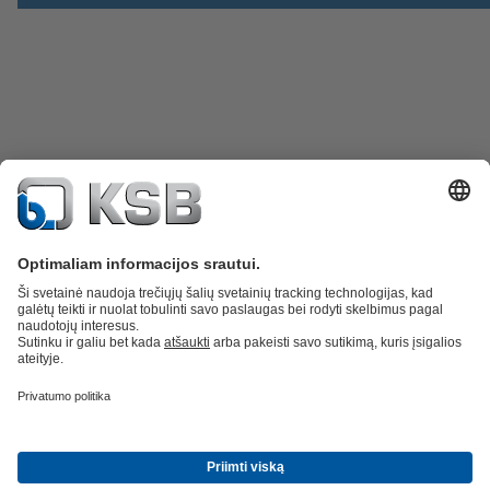
Atsarginės dalys
Techninės paslaugos
Programinė įranga ir praktinė
patirtis
Nuotekų valymo technika
Hidrotechnika
Pramonės technika
Pastatų
technologijos
Energetika