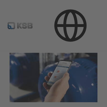
Programinė įranga ir praktinė patirtis
Analizės įrankiai
Sonolyzer