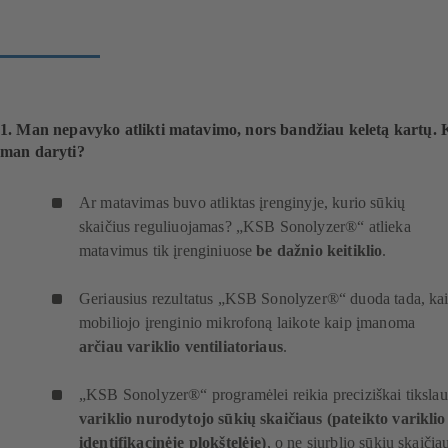
1. Man nepavyko atlikti matavimo, nors bandžiau keletą kartų. 
man daryti?
Ar matavimas buvo atliktas įrenginyje, kurio sūkių
skaičius reguliuojamas? „KSB Sonolyzer®“ atlieka
matavimus tik įrenginiuose
be dažnio keitiklio
.
Geriausius rezultatus „KSB Sonolyzer®“ duoda tada, ka
mobiliojo įrenginio mikrofoną laikote kaip įmanoma
arčiau variklio ventiliatoriaus
.
„KSB Sonolyzer®“ programėlei reikia preciziškai tikslau
variklio nurodytojo sūkių skaičiaus (pateikto variklio
identifikacinėje plokštelėje)
, o ne siurblio sūkių skaičia