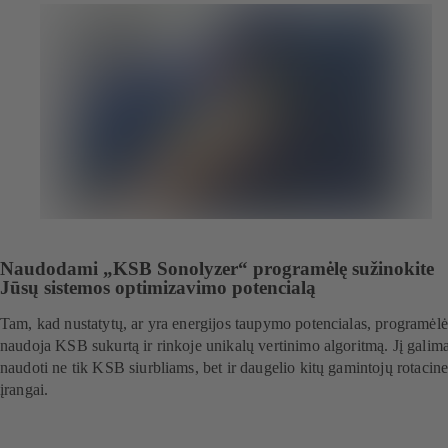
Naudodami „KSB Sonolyzer“ programėlę sužinokite
Jūsų sistemos optimizavimo potencialą
Tam, kad nustatytų, ar yra energijos taupymo potencialas, programėlė
naudoja KSB sukurtą ir rinkoje unikalų vertinimo algoritmą. Jį galim
naudoti ne tik KSB siurbliams, bet ir daugelio kitų gamintojų rotacine
įrangai.