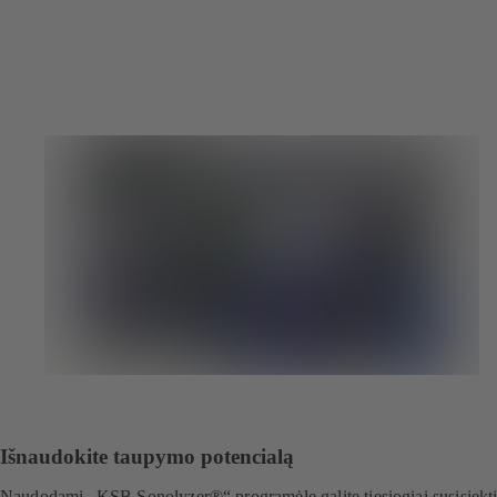
Išnaudokite taupymo potencialą
Naudodami „KSB Sonolyzer®“ programėlę galite tiesiogiai susisiekti