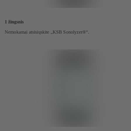
1 žingsnis
Nemokamai atsisiųskite „KSB Sonolyzer®“.