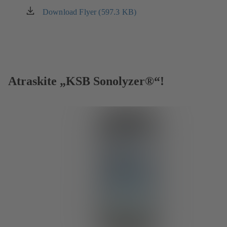
Download Flyer (597.3 KB)
(atsidaro
naujame
naršyklės
lange)
Atraskite „KSB Sonolyzer®“!