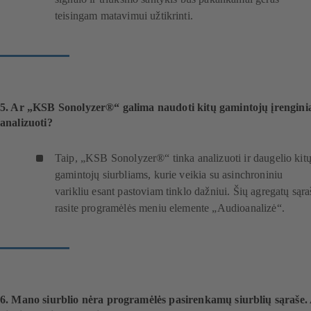
m
teisingam matavimui užtikrinti.
e
n
a
r
š
y
5. Ar „KSB Sonolyzer®“ galima naudoti kitų gamintojų įrengin
k
analizuoti?
l
ė
s
Taip, „KSB Sonolyzer®“ tinka analizuoti ir daugelio kit
l
gamintojų siurbliams, kurie veikia su asinchroniniu
a
varikliu esant pastoviam tinklo dažniui. Šių agregatų sąra
n
rasite programėlės meniu elemente „Audioanalizė“.
g
e
)
6. Mano siurblio nėra programėlės pasirenkamų siurblių sąraše.