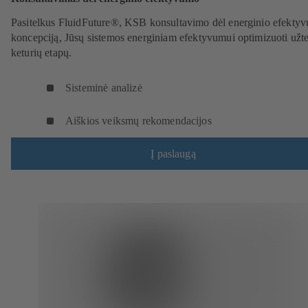
Pasitelkus FluidFuture®, KSB konsultavimo dėl energinio efekty
koncepciją, Jūsų sistemos energiniam efektyvumui optimizuoti užte
keturių etapų.
Sisteminė analizė
Aiškios veiksmų rekomendacijos
Į paslaugą