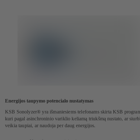
Energijos taupymo potencialo nustatymas
KSB Sonolyzer® yra išmaniesiems telefonams skirta KSB program
kuri pagal asinchroninio variklio keliamą triukšmą nustato, ar siurb
veikia taupiai, ar naudoja per daug energijos.