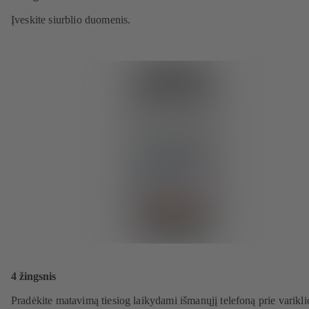
Įveskite siurblio duomenis.
4 žingsnis
Pradėkite matavimą tiesiog laikydami išmanųjį telefoną prie varikli