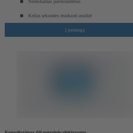
Nemokamas parsisiuntimas
Kelias sekundes trunkanti analizė
Į paslaugą
Konsultavimas dėl energinio efektyvumo