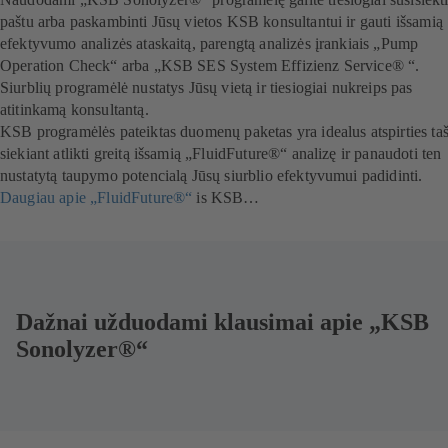
paštu arba paskambinti Jūsų vietos KSB konsultantui ir gauti išsamią
efektyvumo analizės ataskaitą, parengtą analizės įrankiais „Pump
Operation Check“ arba „KSB SES System Effizienz Service® “.
Siurblių programėlė nustatys Jūsų vietą ir tiesiogiai nukreips pas
atitinkamą konsultantą.
KSB programėlės pateiktas duomenų paketas yra idealus atspirties ta
siekiant atlikti greitą išsamią „FluidFuture®“ analizę ir panaudoti ten
nustatytą taupymo potencialą Jūsų siurblio efektyvumui padidinti.
Daugiau apie „FluidFuture®“
is KSB…
Dažnai užduodami klausimai apie „KSB
Sonolyzer®“