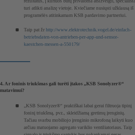
rezultatus, į kuriuos būtų privaloma atsižvelgti, specialist
turi atlikti analizę vietoje. Kviečiame nusiųsti užklausą iš
programėlės atitinkamam KSB pardavimo partneriui.
Taip pat žr
http://www.elektrotechnik.vogel.de/einfach-
betriebsdaten-von-antrieben-per-app-und-sensor-
(
kaestchen-messen-a-550179/
a
t
s
i
d
a
4. Ar foninis triukšmas gali turėti įtakos „KSB Sonolyzer®“
r
matavimui?
o
n
„KSB Sonolyzer®“ praktiškai labai gerai filtruoja tipinį
a
foninį triukšmą, pvz., skleidžiamą gretimų įrenginių.
u
Tačiau svarbu mobiliojo įrenginio mikrofoną laikyti kuo
j
arčiau matuojamo agregato variklio ventiliatoriaus. Taip
a
signalo ir triukšmo santykis bus pakankamai geras