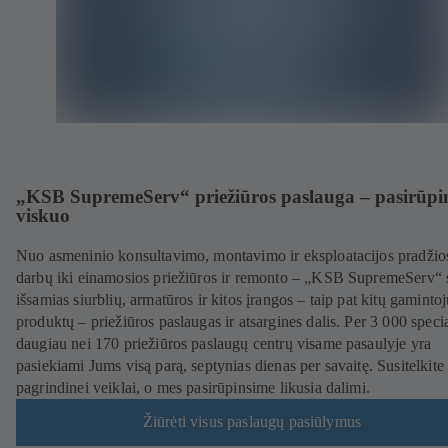
„KSB SupremeServ“ priežiūros paslauga – pasirūpi
viskuo
Nuo asmeninio konsultavimo, montavimo ir eksploatacijos pradžio
darbų iki einamosios priežiūros ir remonto – „KSB SupremeServ“ 
išsamias siurblių, armatūros ir kitos įrangos – taip pat kitų gaminto
produktų – priežiūros paslaugas ir atsargines dalis. Per 3 000 specia
daugiau nei 170 priežiūros paslaugų centrų visame pasaulyje yra
pasiekiami Jums visą parą, septynias dienas per savaitę. Susitelkite
pagrindinei veiklai, o mes pasirūpinsime likusia dalimi.
Žiūrėti visus paslaugų pasiūlymus