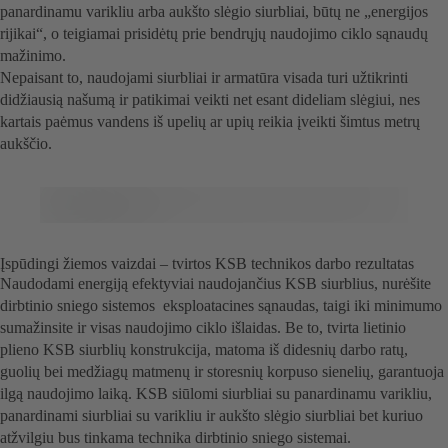
panardinamu varikliu arba aukšto slėgio siurbliai, būtų ne „energijos
rijikai“, o teigiamai prisidėtų prie bendrųjų naudojimo ciklo sąnaudų
mažinimo.
Nepaisant to, naudojami siurbliai ir armatūra visada turi užtikrinti
didžiausią našumą ir patikimai veikti net esant dideliam slėgiui, nes
kartais paėmus vandens iš upelių ar upių reikia įveikti šimtus metrų
aukščio.
Įspūdingi žiemos vaizdai – tvirtos KSB technikos darbo rezultatas
Naudodami energiją efektyviai naudojančius KSB siurblius, nurėšite
dirbtinio sniego sistemos eksploatacines sąnaudas, taigi iki minimumo
sumažinsite ir visas naudojimo ciklo išlaidas. Be to, tvirta lietinio
plieno KSB siurblių konstrukcija, matoma iš didesnių darbo ratų,
guolių bei medžiagų matmenų ir storesnių korpuso sienelių, garantuoja
ilgą naudojimo laiką. KSB siūlomi siurbliai su panardinamu varikliu,
panardinami siurbliai su varikliu ir aukšto slėgio siurbliai bet kuriuo
atžvilgiu bus tinkama technika dirbtinio sniego sistemai.