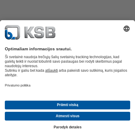
Atsarginės dalys
Techninės paslaugos
Programinė įranga ir praktinė
patirtis
Nuotekų valymo technika
Hidrotechnika
Pramonės technika
Pastatų
technologijos
Energetika
Bendrovė
Naujienos ir įvykiai
Žiniasklaida
Karjera
Socialiniai tinklai
Kontaktiniai duomenys
© KSB Finland Oy
Duomenų apsauga
Atsakomybės apribojimas
Išleidimo