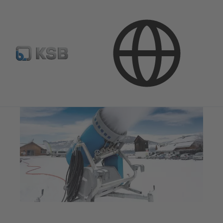
Naudojimo sritys
Pramonės technika
Sniego patrankos