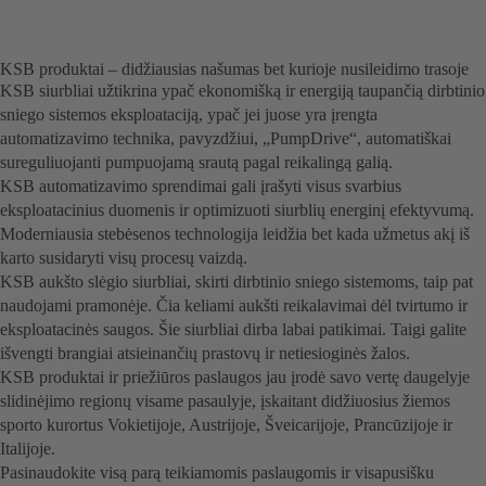
KSB produktai – didžiausias našumas bet kurioje nusileidimo trasoje
KSB siurbliai užtikrina ypač ekonomišką ir energiją taupančią dirbtinio
sniego sistemos eksploataciją, ypač jei juose yra įrengta
automatizavimo technika, pavyzdžiui, „PumpDrive“, automatiškai
sureguliuojanti pumpuojamą srautą pagal reikalingą galią.
KSB automatizavimo sprendimai gali įrašyti visus svarbius
eksploatacinius duomenis ir optimizuoti siurblių energinį efektyvumą.
Moderniausia stebėsenos technologija leidžia bet kada užmetus akį iš
karto susidaryti visų procesų vaizdą.
KSB aukšto slėgio siurbliai, skirti dirbtinio sniego sistemoms, taip pat
naudojami pramonėje. Čia keliami aukšti reikalavimai dėl tvirtumo ir
eksploatacinės saugos. Šie siurbliai dirba labai patikimai. Taigi galite
išvengti brangiai atsieinančių prastovų ir netiesioginės žalos.
KSB produktai ir priežiūros paslaugos jau įrodė savo vertę daugelyje
slidinėjimo regionų visame pasaulyje, įskaitant didžiuosius žiemos
sporto kurortus Vokietijoje, Austrijoje, Šveicarijoje, Prancūzijoje ir
Italijoje.
Pasinaudokite visą parą teikiamomis paslaugomis ir visapusišku