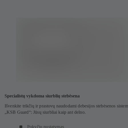
Specialistų vykdoma siurblių stebėsena
Išvenkite trikčių ir prastovų naudodami debesijos stebėsenos siste
„KSB Guard“: Jūsų siurbliai kaip ant delno.
Pokyčių nustatymas