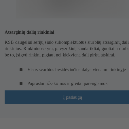
Atsarginių dalių rinkiniai
KSB daugeliui serijų siūlo sukomplektuotus siurblių atsarginių dal
rinkinius. Rinkiniuose yra, pavyzdžiui, sandarikliai, guoliai ir darbo
be to, įsigyti rinkinį pigiau, nei kiekvieną dalį pirkti atskirai.
Visos svarbios besidėvinčios dalys viename rinkinyje
Paprastai užsakomos ir greitai parengiamos
Į paslaugą