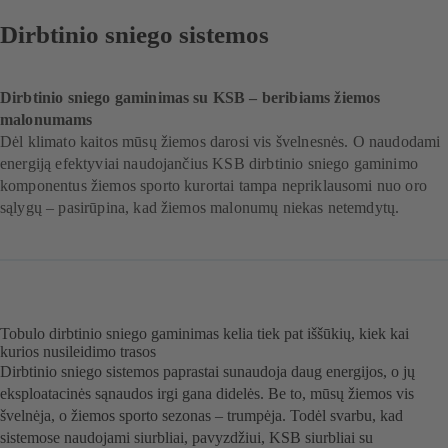
Dirbtinio sniego sistemos
Dirbtinio sniego gaminimas su KSB – beribiams žiemos
malonumams
Dėl klimato kaitos mūsų žiemos darosi vis švelnesnės. O naudodami
energiją efektyviai naudojančius KSB dirbtinio sniego gaminimo
komponentus žiemos sporto kurortai tampa nepriklausomi nuo oro
sąlygų – pasirūpina, kad žiemos malonumų niekas netemdytų.
Tobulo dirbtinio sniego gaminimas kelia tiek pat iššūkių, kiek kai
kurios nusileidimo trasos
Dirbtinio sniego sistemos paprastai sunaudoja daug energijos, o jų
eksploatacinės sąnaudos irgi gana didelės. Be to, mūsų žiemos vis
švelnėja, o žiemos sporto sezonas – trumpėja. Todėl svarbu, kad
sistemose naudojami siurbliai, pavyzdžiui, KSB siurbliai su