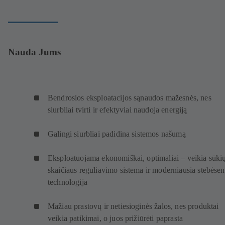
Nauda Jums
Bendrosios eksploatacijos sąnaudos mažesnės, nes
siurbliai tvirti ir efektyviai naudoja energiją
Galingi siurbliai padidina sistemos našumą
Eksploatuojama ekonomiškai, optimaliai – veikia sūki
skaičiaus reguliavimo sistema ir moderniausia stebėse
technologija
Mažiau prastovų ir netiesioginės žalos, nes produktai
veikia patikimai, o juos prižiūrėti paprasta