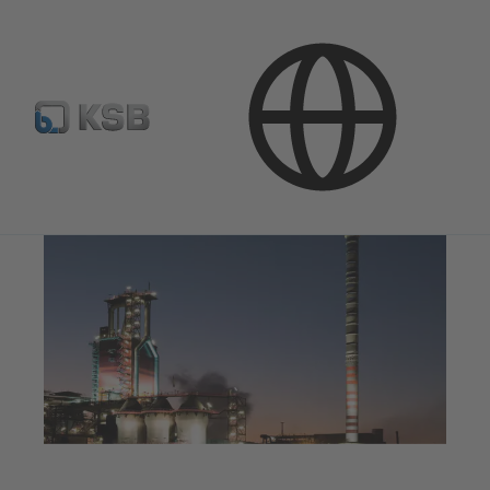
Naudojimo sritys
Pramonės technika
Metalo gamyba