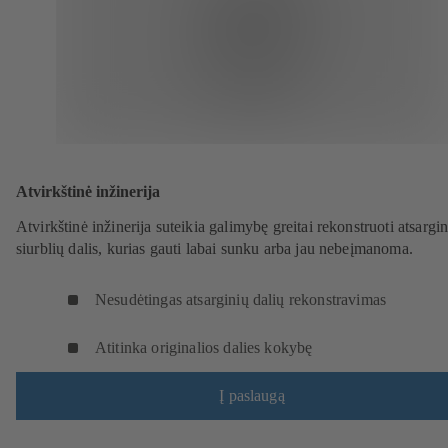
Atvirkštinė inžinerija
Atvirkštinė inžinerija suteikia galimybę greitai rekonstruoti atsargi
siurblių dalis, kurias gauti labai sunku arba jau nebeįmanoma.
Nesudėtingas atsarginių dalių rekonstravimas
Atitinka originalios dalies kokybę
Į paslaugą