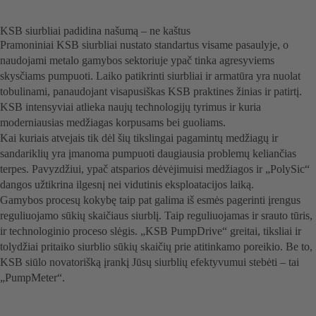
KSB siurbliai padidina našumą – ne kaštus
Pramoniniai KSB siurbliai nustato standartus visame pasaulyje, o
naudojami metalo gamybos sektoriuje ypač tinka agresyviems
skysčiams pumpuoti. Laiko patikrinti siurbliai ir armatūra yra nuolat
tobulinami, panaudojant visapusiškas KSB praktines žinias ir patirtį.
KSB intensyviai atlieka naujų technologijų tyrimus ir kuria
moderniausias medžiagas korpusams bei guoliams.
Kai kuriais atvejais tik dėl šių tikslingai pagamintų medžiagų ir
sandariklių yra įmanoma pumpuoti daugiausia problemų keliančias
terpes. Pavyzdžiui, ypač atsparios dėvėjimuisi medžiagos ir „PolySic“
dangos užtikrina ilgesnį nei vidutinis eksploatacijos laiką.
Gamybos procesų kokybę taip pat galima iš esmės pagerinti įrengus
reguliuojamo sūkių skaičiaus siurblį. Taip reguliuojamas ir srauto tūris,
ir technologinio proceso slėgis. „KSB PumpDrive“ greitai, tiksliai ir
tolydžiai pritaiko siurblio sūkių skaičių prie atitinkamo poreikio. Be to,
KSB siūlo novatorišką įrankį Jūsų siurblių efektyvumui stebėti – tai
„PumpMeter“.