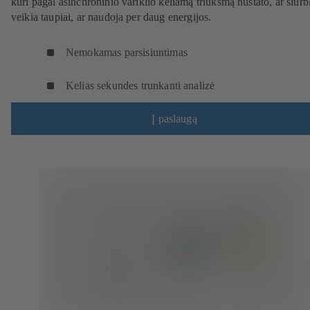
kuri pagal asinchroninio variklio keliamą triukšmą nustato, ar siurb
veikia taupiai, ar naudoja per daug energijos.
Nemokamas parsisiuntimas
Kelias sekundes trunkanti analizė
Į paslaugą