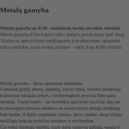
Metalų gamyba
Metalų gamyba su KSB: sunkiausią darbą nuveikia siurbliai
Metalų gamyba iš bet kokios rūšies įrangos pareikalauja ypač daug.
Darbui su agresyviomis medžiagomis ir kraštutinėmis sąlygomis
reikia produktų, kurie tiesiog atsilaiko – tokių, kaip KSB siurbliai.
Metalų gamyba – tikras egzaminas siurbliams
Gaminant geležį, plieną, aliuminį, varį ar cinką, siurbliai pumpuoja
įvairiausias takiąsias terpes, o technologiniai procesai būna gana
skirtingi. Tokios terpės – tai chemiškai agresyvūs skysčiai, taip pat
technologinio proceso nuotekos su abrazyviomis kietųjų medžiagų
frakcijomis, iš dalies nugėlintas vanduo, jūros vanduo, daug kietųjų
medžiagų frakcijų turinčios nuotekos ir net dumblas.
Čia reikia skirtingų siurblių, kurie kartu sudarytų galingą, saugią ir