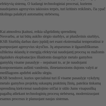
efektyvią sistemą. O kadangi technologiniai procesai, kuriems
naudojamos agresyvios takiosios terpės, turi kritinės reikšmės, čia ypač
tikslinga palaikyti automatinę stebėseną.
Kai atmosfera įkaitusi, reikia užgrūdintų sprendimų
Nesvarbu, ar tai būtų aukšto slėgio siurblys, ar plunžerinis siurblys,
KSB Siurblių darbas daro įspūdį net esant ekstremaliai temperatūrai ir
pumpuojant agresyvius skysčius. Jų atsparumas ir ilgaamžiškumas
užtikrina sklandų ir energiją efektyviai naudojantį procesą su mažomis
ilgalaikės eksploatacijos išlaidomis daugelyje metalo gamybos
gamyklų visame pasaulyje – nepaisant to, ar jie naudojami
komponentams aušinti vandeniu, išmetamosioms dujoms valyti ar
medžiagoms apdirbti aukštu slėgiu.
KSB bendrovė, kurios specialistai turi iš visame pasaulyje vykdytų
metalo gamybos projektų sukauptų praktinių žinių, pateikia tinkamą
sprendimą kiekvienai naudojimo sričiai ir siūlo Jums visapusišką
pagalbą atliekant technologinių procesų stebėseną, modernizuojant
esamus procesus ir planuojant naujas sistemas.