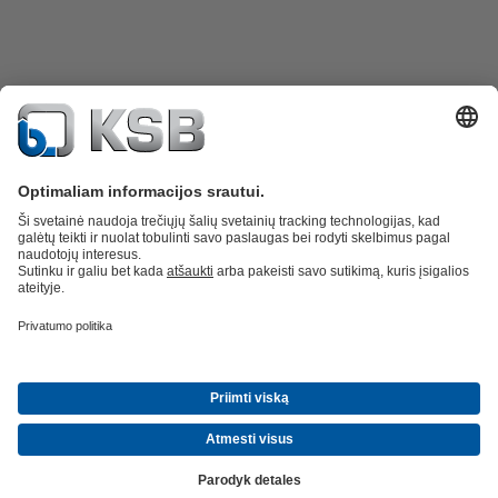
Atsarginės dalys
Techninės paslaugos
Programinė įranga ir praktinė
patirtis
Nuotekų valymo technika
Hidrotechnika
Pramonės technika
Pastatų
technologijos
Energetika
Bendrovė
Naujienos ir įvykiai
Žiniasklaida
Karjera
Socialiniai tinklai
Kontaktiniai duomenys
© KSB Finland Oy
Duomenų apsauga
Atsakomybės apribojimas
Išleidimo