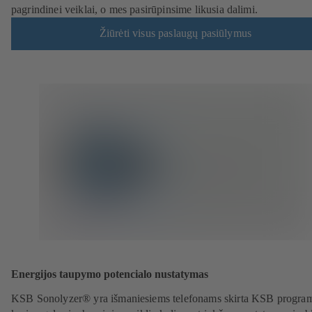
pagrindinei veiklai, o mes pasirūpinsime likusia dalimi.
Žiūrėti visus paslaugų pasiūlymus
Energijos taupymo potencialo nustatymas
KSB Sonolyzer® yra išmaniesiems telefonams skirta KSB program