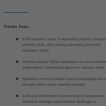
Nauda Jums
KSB bendrovė, turinti iš tarptautinių projektų sukaupt
praktinių žinių, siūlo tinkamą sprendimą kiekvienai
naudojimo sričiai
Siurblių našumas išlieka maksimalus net esant ekstrema
temperatūrai ir pumpuojant agresyvias takiąsias terpes
Ilgaamžiai ir tvirti produktai lemia technologinių proce
energinį efektyvumą ir sąnaudų taupymą
Labiausiai probleminės takiosios terpės pumpuojamos
naudojant tikslingai suprojektuotas medžiagas ir