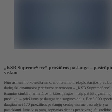
„KSB SupremeServ“ priežiūros paslauga – pasirūpi
viskuo
Nuo asmeninio konsultavimo, montavimo ir eksploatacijos pradžio
darbų iki einamosios priežiūros ir remonto – „KSB SupremeServ“ 
išsamias siurblių, armatūros ir kitos įrangos – taip pat kitų gaminto
produktų – priežiūros paslaugas ir atsargines dalis. Per 3 000 specia
daugiau nei 170 priežiūros paslaugų centrų visame pasaulyje yra
pasiekiami Jums visą parą, septynias dienas per savaitę. Susitelkite