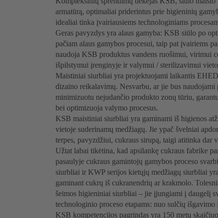
Kompleksinių sprendimų tiekėjas KSB, siūlo maisto p
armatūrą, optimaliai priderintus prie higieninių gam
idealiai tinka įvairiausiems technologiniams procesa
Geras pavyzdys yra alaus gamyba: KSB siūlo po opti
pačiam alaus gamybos procesui, taip pat įvairiems p
naudoja KSB produktus vandens ruošimui, virimui ce
išpilstymui įrenginyje ir valymui / sterilizavimui vieto
Maistiniai siurbliai yra projektuojami laikantis EH
dizaino reikalavimų. Nesvarbu, ar jie bus naudojami 
minimizuotu nejudančio produkto zonų tūriu, garantuo
bei optimizuoja valymo procesus.
KSB maistiniai siurbliai yra gaminami iš higienos atžv
vietoje suderinamų medžiagų. Jie ypač švelniai apdor
terpes, pavyzdžiui, cukraus sirupą, taigi atitinka dar 
Užtat labai tikėtina, kad apsilankę cukraus fabrike p
pasaulyje cukraus gamintojų gamybos proceso svarbi 
siurbliai ir KWP serijos kietųjų medžiagų siurbliai yr
gaminant cukrų iš cukranendrių ar krakmolo. Tolesn
šeimos higieniniai siurbliai – jie įjungiami į daugelį
technologinio proceso etapams: nuo sulčių išgavimo ir 
KSB kompetencijos pagrindas yra 150 metų skaičiuoja