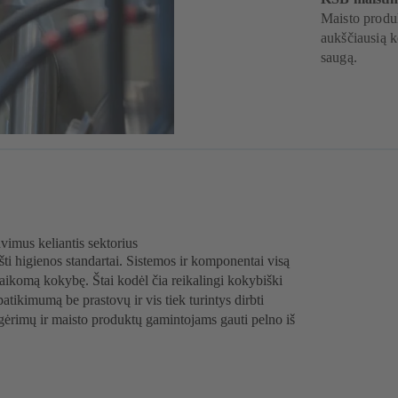
Maisto produ
aukščiausią k
saugą.
vimus keliantis sektorius
i higienos standartai. Sistemos ir komponentai visą
šlaikomą kokybę. Štai kodėl čia reikalingi kokybiški
atikimumą be prastovų ir vis tiek turintys dirbti
 gėrimų ir maisto produktų gamintojams gauti pelno iš