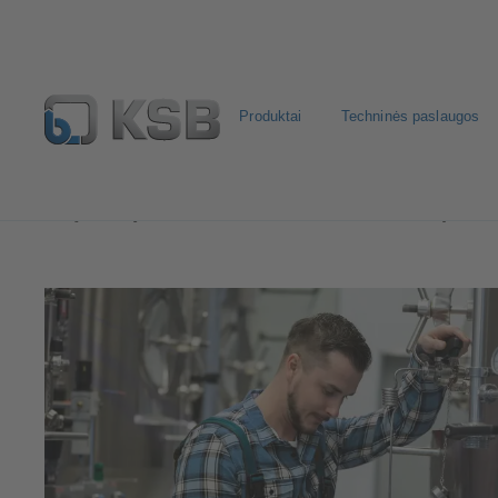
Produktai
Techninės paslaugos
Naudojimo sritys
Pramonės technika
Gėrimų ir mai