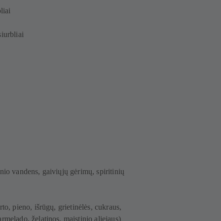
bliai
iurbliai
nio vandens, gaiviųjų gėrimų, spiritinių
to, pieno, išrūgų, grietinėlės, cukraus,
rmelado, želatinos, maistinio aliejaus)