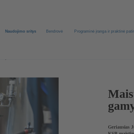
Naudojimo sritys
Bendrovė
Programinė įranga ir praktinė patir
sto pramonė
Mais
gam
Geriausias J
KSB maistini