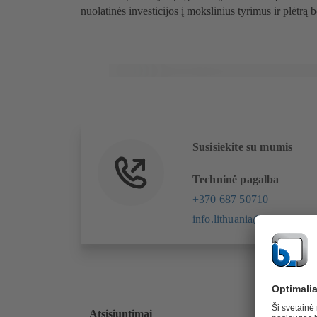
nuolatinės investicijos į mokslinius tyrimus ir plėtrą 
Susisiekite su mumis
Techninė pagalba
+370 687 50710
info.lithuania@ksb.com
Atsisiuntimai