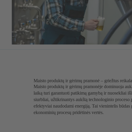
Maisto produktų ir gėrimų pramonė – griežtus reikala
Maisto produktų ir gėrimų pramonėje dominuoja aukšt
laiką turi garantuoti patikimą gamybą ir nuosekliai i
siurbliai, užtikrinantys aukštą technologinio proceso p
efektyviai naudodami energiją. Tai vienintelis būdas
ekonominių procesų pridėtinės vertės.