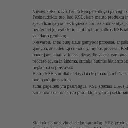
Vienas viskam: KSB siūlo kompetentingai parengtus
Pasinaudokite tuo, kad KSB, kaip maisto produktų i
specializacija yra tiek higienos normas atitinkantys pr
periferinei įrangai skirtų siurblių ir armatūros KSB ta
standarto produktų.
Nesvarbu, ar tai būtų alaus gamybos procesai, ar paš
gamyba, ar sudėtingi cukraus gamybos procesai, KSB d
naudojami labai įvairiose srityse. Jie visada garantu
proceso saugą ir, žinoma, atitinka būtinus higienos 
neplanuotas prastovas.
Be to, KSB siurbliai efektyviai eksploatuojami išlai
nuo naudojimo srities.
Jums pagelbėti yra pasirengusi KSB speciali LSA („L
komanda išmano maisto produktų ir gėrimų sektoriaus r
Sklandus pumpavimas be kompromisų: KSB produktų h