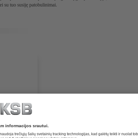
bei su tuo susiję patobulinimai.