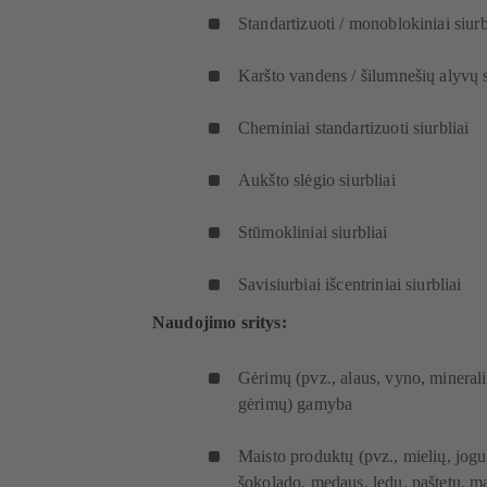
g
a
s
l
y
r
Standartizuoti / monoblokiniai siur
e
n
l
ė
k
š
)
g
a
s
l
y
Karšto vandens / šilumnešių alyvų s
e
n
l
ė
k
)
g
a
s
l
Cheminiai standartizuoti siurbliai
e
n
l
ė
)
g
a
s
Aukšto slėgio siurbliai
e
n
l
)
g
a
Stūmokliniai siurbliai
e
n
)
g
Savisiurbiai išcentriniai siurbliai
e
)
Naudojimo sritys:
Gėrimų (pvz., alaus, vyno, minerali
gėrimų) gamyba
Maisto produktų (pvz., mielių, jogur
šokolado, medaus, ledų, paštetų, ma