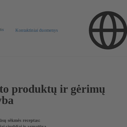
tis
Kontaktiniai duomenys
to produktų ir gėrimų
yba
ūsų sėkmės receptas:
ai siurbliai ir armatūra