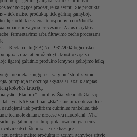
roduktų ir gėrimų gamybai skirtus siurblius ir
ybos technologijos procesų reikalavimų. Šie produktai
ms – tiek maisto produktų, tiek gėrimų gamyboje.
malų siurblį kiekvienai transportavimo užduočiai –
agalbiniams ir valymo procesams. Alaus daryklos
che, fermentavimo arba filtravimo ceche procesams,
je.
EDG ir Reglamento (EB) Nr. 1935/2004 higieniško
pumpuoti, dozuoti ar užpildyti: konstrukcija su
ja ilgesnį galutinio produkto lentynos galiojimo laiką
ilgiu nepriekaištingų ir su valymu / sterilizavimu
oja, pumpuoja ir dozuoja skystas ar labai klampias
vieną kokybės kriterijų.
amatysite „Etanorm“ siurblius. Štai vieno didžiausių
dalis yra KSB siurbliai. „Eta“ standartizuoti vandens
a naudojami tiek perdirbant cukrinius runkelius, tiek
iame technologiniame procese yra naudojami „Vita“
 svarbių pagalbinių kontūrų, priklausančių įvairiems
valymo iki tirštinimo ir kristalizacijos.
nti patirtis maisto produktų ir gėrimų gamybos srityje,