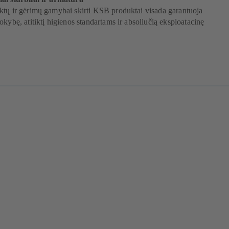
ktų ir gėrimų gamybai skirti KSB produktai visada garantuoja
okybę, atitiktį higienos standartams ir absoliučią eksploatacinę