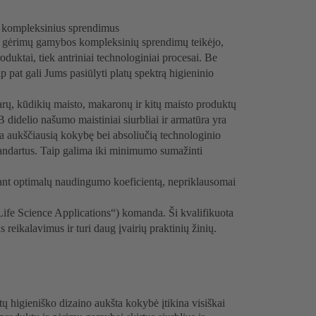
 kompleksinius sprendimus
r gėrimų gamybos kompleksinių sprendimų teikėjo,
oduktai, tiek antriniai technologiniai procesai. Be
ip pat gali Jums pasiūlyti platų spektrą higieninio
arų, kūdikių maisto, makaronų ir kitų maisto produktų
idelio našumo maistiniai siurbliai ir armatūra yra
oja aukščiausią kokybę bei absoliučią technologinio
standartus. Taip galima iki minimumo sumažinti
kant optimalų naudingumo koeficientą, nepriklausomai
ife Science Applications“) komanda. Ši kvalifikuota
eikalavimus ir turi daug įvairių praktinių žinių.
igieniško dizaino aukšta kokybė įtikina visiškai