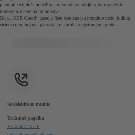
planuoti techninės priežiūros priemonių naudojimą Jums padės ir
konkretūs matavimo duomenys.
Beje, „KSB Guard“ tausoja Jūsų resursus jau įrengimo metu: jutiklių
sistema montuojama paprastai, o siurbliai registruojami greitai.
Susisiekite su mumis
Techninė pagalba
+370 687 50710
info.lithuania@ksb.com