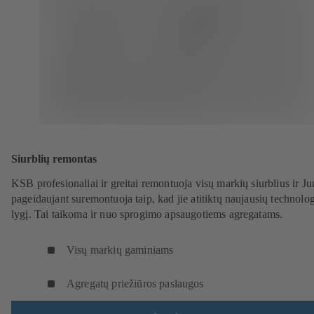
Siurblių remontas
KSB profesionaliai ir greitai remontuoja visų markių siurblius ir J
pageidaujant suremontuoja taip, kad jie atitiktų naujausių technolog
lygį. Tai taikoma ir nuo sprogimo apsaugotiems agregatams.
Visų markių gaminiams
Agregatų priežiūros paslaugos