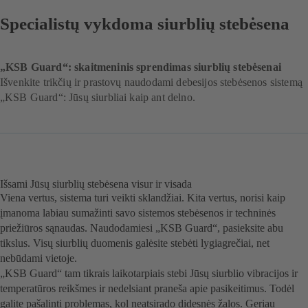
Specialistų vykdoma siurblių stebėsena
„KSB Guard“: skaitmeninis sprendimas siurblių stebėsenai
Išvenkite trikčių ir prastovų naudodami debesijos stebėsenos sistemą
„KSB Guard“: Jūsų siurbliai kaip ant delno.
Išsami Jūsų siurblių stebėsena visur ir visada
Viena vertus, sistema turi veikti sklandžiai. Kita vertus, norisi kaip
įmanoma labiau sumažinti savo sistemos stebėsenos ir techninės
priežiūros sąnaudas. Naudodamiesi „KSB Guard“, pasieksite abu
tikslus. Visų siurblių duomenis galėsite stebėti lygiagrečiai, net
nebūdami vietoje.
„KSB Guard“ tam tikrais laikotarpiais stebi Jūsų siurblio vibracijos ir
temperatūros reikšmes ir nedelsiant praneša apie pasikeitimus. Todėl
galite pašalinti problemas, kol neatsirado didesnės žalos. Geriau