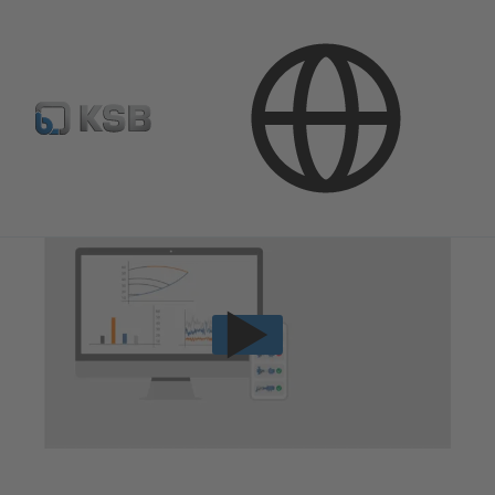
Techninės paslaugos
Eksploatacija
Siurblių stebėsena