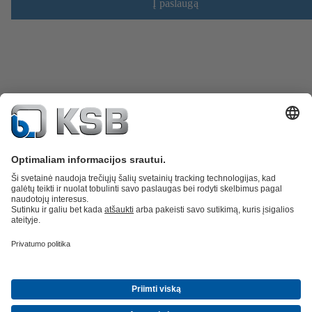
Į paslaugą
Atsarginės dalys
Techninės paslaugos
Programinė įranga ir praktinė
patirtis
Nuotekų valymo technika
Hidrotechnika
Pramonės technika
Pastatų
technologijos
Energetika
Bendrovė
Naujienos ir įvykiai
Žiniasklaida
Karjera
Socialiniai tinklai