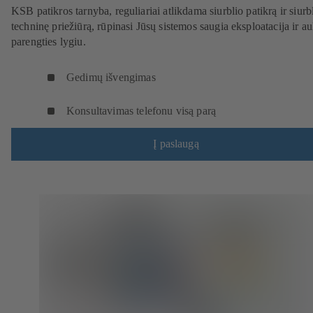
KSB patikros tarnyba, reguliariai atlikdama siurblio patikrą ir siurb
techninę priežiūrą, rūpinasi Jūsų sistemos saugia eksploatacija ir a
parengties lygiu.
Gedimų išvengimas
Konsultavimas telefonu visą parą
Į paslaugą