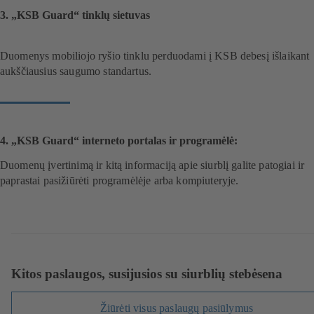
3. „KSB Guard“ tinklų sietuvas
Duomenys mobiliojo ryšio tinklu perduodami į KSB debesį išlaikant
aukščiausius saugumo standartus.
4. „KSB Guard“ interneto portalas ir programėlė:
Duomenų įvertinimą ir kitą informaciją apie siurblį galite patogiai ir
paprastai pasižiūrėti programėlėje arba kompiuteryje.
Kitos paslaugos, susijusios su siurblių stebėsena
Žiūrėti visus paslaugų pasiūlymus