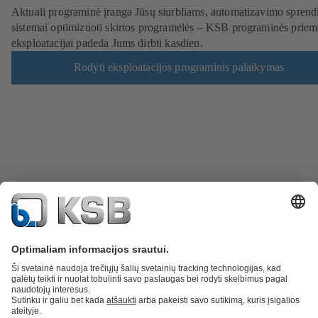
Aktuali programinė įranga Jūsų siurbliams, automatizavimo sprendi
sistemai optimizuoti skirtos programėlės – KSB programinės prie
eksploatacijai padeda Jums dirbti kasdien.
Rodyti eksploatacijos programinis palaikymas