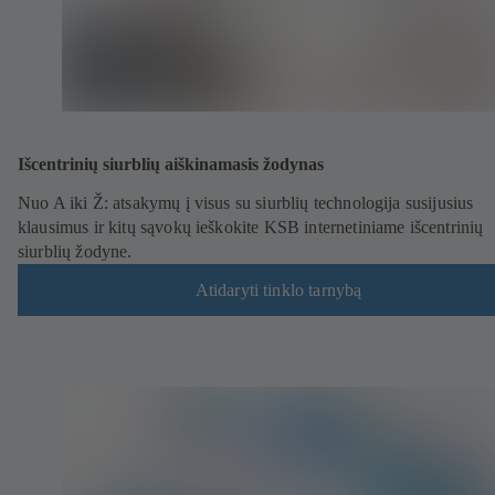
Išcentrinių siurblių aiškinamasis žodynas
Nuo A iki Ž: atsakymų į visus su siurblių technologija susijusius
klausimus ir kitų sąvokų ieškokite KSB internetiniame išcentrinių
siurblių žodyne.
Atidaryti tinklo tarnybą