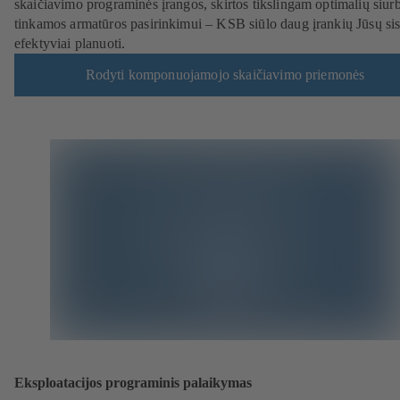
skaičiavimo programinės įrangos, skirtos tikslingam optimalių siurbl
tinkamos armatūros pasirinkimui – KSB siūlo daug įrankių Jūsų si
efektyviai planuoti.
Rodyti komponuojamojo skaičiavimo priemonės
Eksploatacijos programinis palaikymas