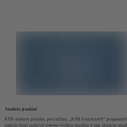
Analizės įrankiai
KSB analizės įrankiai, pavyzdžiui, „KSB Sonolyzer®“ programėlė
padeda Jums padaryti sistemą visiškai skaidrią ir taip akimoju atpaž