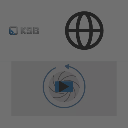
Techninės paslaugos
Remontas
Atvirkštinė inžinerija