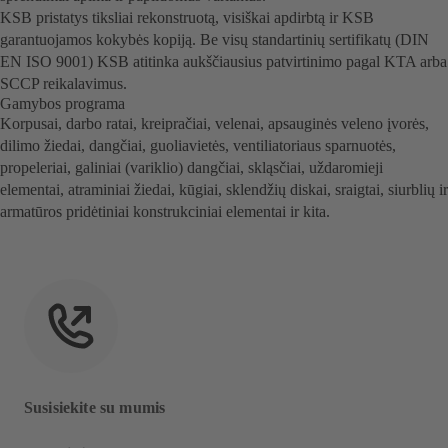
KSB pristatys tiksliai rekonstruotą, visiškai apdirbtą ir KSB
garantuojamos kokybės kopiją. Be visų standartinių sertifikatų (DIN
EN ISO 9001) KSB atitinka aukščiausius patvirtinimo pagal KTA arba
SCCP reikalavimus.
Gamybos programa
Korpusai, darbo ratai, kreipračiai, velenai, apsauginės veleno įvorės,
dilimo žiedai, dangčiai, guoliavietės, ventiliatoriaus sparnuotės,
propeleriai, galiniai (variklio) dangčiai, skląsčiai, uždaromieji
elementai, atraminiai žiedai, kūgiai, sklendžių diskai, sraigtai, siurblių ir
armatūros pridėtiniai konstrukciniai elementai ir kita.
Susisiekite su mumis