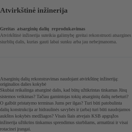
Atvirkštinė inžinerija
Greitas atsarginių dalių reprodukavimas
Atvirkštinė inžinerija suteikia galimybę greitai rekonstruoti atsargines
siurblių dalis, kurias gauti labai sunku arba jau nebeįmanoma.
Atsarginių dalių rekonstravimas naudojant atvirkštinę inžineriją:
originalios dalies kokybė
Skubiai reikalinga atsarginė dalis, kad būtų užtikrintas tinkamas Jūsų
sistemos veikimas? Tačiau gamintojas tokių atsarginių dalių nebeturi?
O galbūt pristatymo terminas Jums per ilgas? Turi būti patobulinta
dalių konstrukcija ar hidraulinės savybės ir (arba) turi būti naudojamos
aukštos kokybės medžiagos? Visais šiais atvejais KSB apgrąžos
inžinerija užtikrins tinkamus sprendimus siurbliams, armatūrai ir visai
rotacinei įrangai.