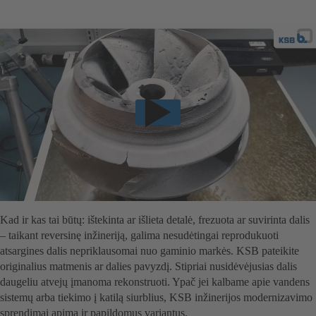
Kad ir kas tai būtų: ištekinta ar išlieta detalė, frezuota ar suvirinta dalis
– taikant reversinę inžineriją, galima nesudėtingai reprodukuoti
atsargines dalis nepriklausomai nuo gaminio markės. KSB pateikite
originalius matmenis ar dalies pavyzdį. Stipriai nusidėvėjusias dalis
daugeliu atvejų įmanoma rekonstruoti. Ypač jei kalbame apie vandens
sistemų arba tiekimo į katilą siurblius, KSB inžinerijos modernizavimo
sprendimai apima ir papildomus variantus.