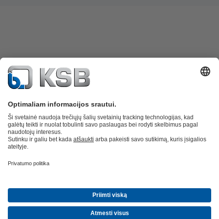
Atsarginės dalys
Techninės paslaugos
Programinė įranga ir praktinė
patirtis
Nuotekų valymo technika
Hidrotechnika
Pramonės technika
Pastatų
technologijos
Energetika
Bendrovė
Naujienos ir įvykiai
Žiniasklaida
Karjera
Socialiniai tinklai
Kontaktiniai duomenys