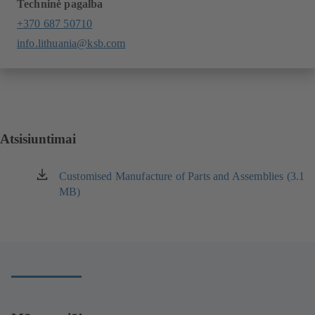
Techninė pagalba
+370 687 50710
info.lithuania@ksb.com
Atsisiuntimai
Customised Manufacture of Parts and Assemblies (3.1
(atsidaro
MB)
naujame
naršyklės
lange)