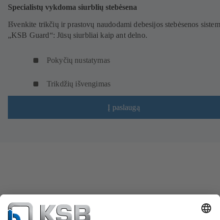
Specialistų vykdoma siurblių stebėsena
Išvenkite trikčių ir prastovų naudodami debesijos stebėsenos siste
„KSB Guard“: Jūsų siurbliai kaip ant delno.
Pokyčių nustatymas
Trikdžių išvengimas
Į paslaugą