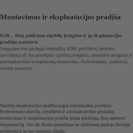
Montavimas ir eksploatacijos pradžia
KSB – Jūsų patikimas siurblių įrengimo ir jų eksploatacijos
pradžios partneris
Saugumas nuo pirmųjų sekundžių: KSB priežiūros tarnybos
specialistai už Jus pasirūpins siurblių įrengimu, armatūros įrengimu ir
automatizavimo komponentų montavimu. Profesionaliai, patikimai,
visame pasaulyje.
Siurblių eksploatacijos pradžia pagal individualius poreikius
Profesionalus siurblių, armatūros ir automatizavimo produktų
montavimas ir eksploatacijos pradžia lemia sėkmingą Jūsų sistemos
eksploataciją. Nes tik tikslus paleidimas be uždelsimų padeda išvengti
problemų ir su tuo susijusių išlaidų.