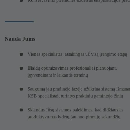
Konservavimo priemonės uždelsus eksploatacijos prad
Nauda Jums
Vienas specialistas, atsakingas už visą įrengimo etapą
Išlaidų optimizavimas profesionaliai planuojant,
įgyvendinant ir laikantis terminų
Saugumą jau pradinėje fazėje užtikrina sistemą išmana
KSB specialistai, turintys praktinių gamintojo žinių
Sklandus Jūsų sistemos paleidimas, kad didžiausias
produktyvumas lydėtų jau nuo pirmųjų sekundžių