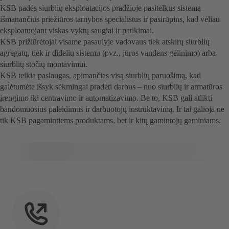
KSB padės siurblių eksploatacijos pradžioje pasitelkus sistemą
išmanančius priežiūros tarnybos specialistus ir pasirūpins, kad vėliau
eksploatuojant viskas vyktų saugiai ir patikimai.
KSB prižiūrėtojai visame pasaulyje vadovaus tiek atskirų siurblių
agregatų, tiek ir didelių sistemų (pvz., jūros vandens gėlinimo) arba
siurblių stočių montavimui.
KSB teikia paslaugas, apimančias visą siurblių paruošimą, kad
galėtumėte išsyk sėkmingai pradėti darbus – nuo siurblių ir armatūros
įrengimo iki centravimo ir automatizavimo. Be to, KSB gali atlikti
bandomuosius paleidimus ir darbuotojų instruktavimą. Ir tai galioja ne
tik KSB pagamintiems produktams, bet ir kitų gamintojų gaminiams.