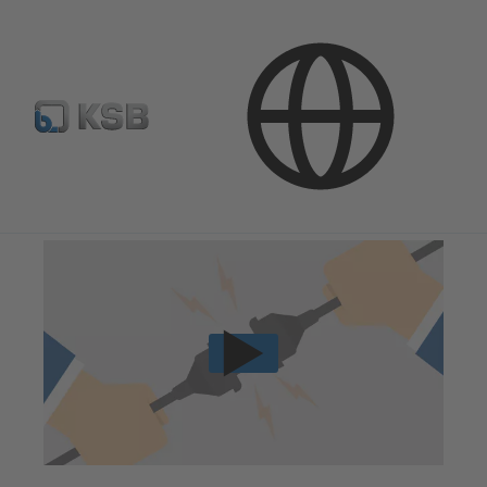
Techninės paslaugos
Eksploatacijos pradžia
Montavimas ir eksploatacijos pradžia