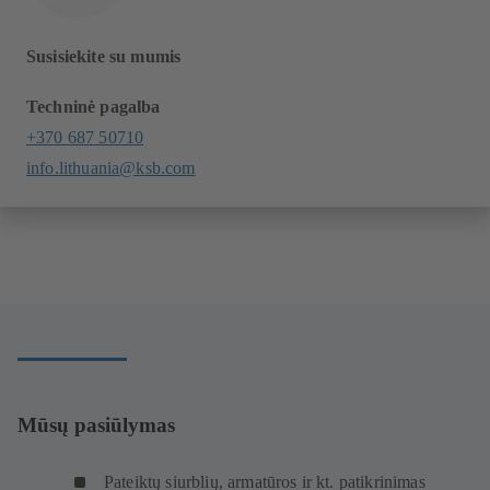
Susisiekite su mumis
Techninė pagalba
+370 687 50710
info.lithuania@ksb.com
Mūsų pasiūlymas
Pateiktų siurblių, armatūros ir kt. patikrinimas