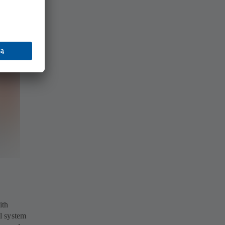
ith
l system