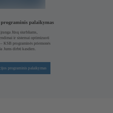
s programinis palaikymas
įranga Jūsų siurbliams,
ndimai ir sistemai optimizuoti
s – KSB programinės priemonės
da Jums dirbti kasdien.
cijos programinis palaikymas