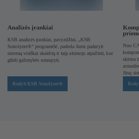
Analizės įrankiai
Kompo
priem
KSB analizės įrankiai, pavyzdžiui, „KSB
Nuo CAD
Sonolyzer®“ programėlė, padeda Jums padaryti
komponu
sistemą visiškai skaidrią ir taip akimoju atpažinti, kur
skirtos 
glūdi galimybės sutaupyti.
armatūr
Jūsų sis
Rodyti KSB Sonolyzer®
Rody