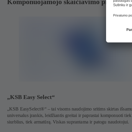
Komponuojamojo skaičiavimo priemonė
„KSB Easy Select“
„KSB EasySelect®“ – tai visoms naudojimo sritims skirtas išsam
universalus įrankis, leidžiantis greitai ir paprastai komponuoti tiek
siurblius, tiek armatūrą. Viskas suprantama ir patogu naudotojui.