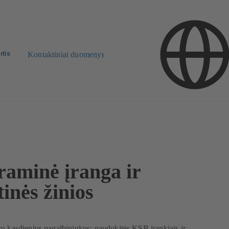
rtis
Kontaktiniai duomenys
raminė įranga ir
inės žinios
ų kasdienius pagalbininkus: naudokitės KSB įrankiais ir