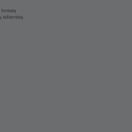
i
ų formatų
ų inžinerinių