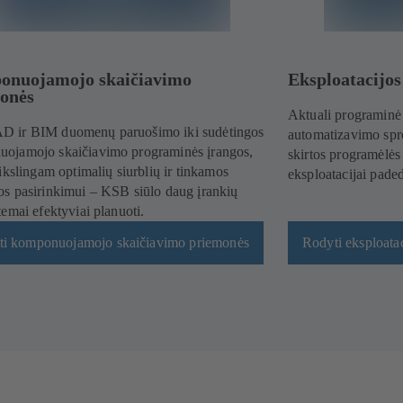
nuojamojo skaičiavimo
Eksploatacijo
onės
Aktuali programinė 
 ir BIM duomenų paruošimo iki sudėtingos
automatizavimo spre
ojamojo skaičiavimo programinės įrangos,
skirtos programėlė
tikslingam optimalių siurblių ir tinkamos
eksploatacijai pade
os pasirinkimui – KSB siūlo daug įrankių
temai efektyviai planuoti.
ti komponuojamojo skaičiavimo priemonės
Rodyti eksploata