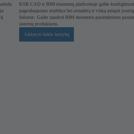
padeda
KSB CAD ir BIM duomenų platformoje galite konfigūruot
ju
pageidaujamus siurblius bei armatūrą ir viską atsiųsti įvairi
lį
failuose. Galite naudoti BIM duomenis pasirinktiems pastat
sistemų produktams.
Atidaryti tinklo tarnybą