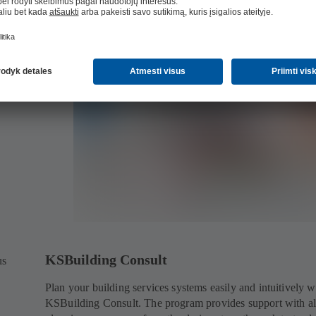
KSBuilding Consult
us
Plan your building services systems easily and intuitively w
KSBuilding Consult. The program provides support with al