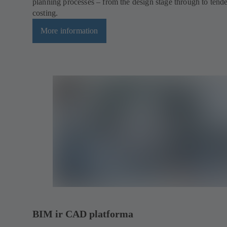
planning processes – from the design stage through to tend
costing.
More information
BIM ir CAD platforma