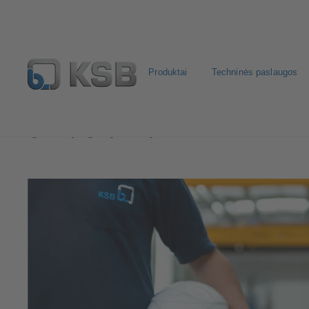
Produktai
Techninės paslaugos
Programinė įranga ir praktinė patirtis