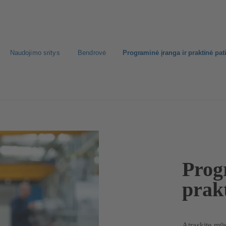
Naudojimo sritys
Bendrovė
Programinė įranga ir praktinė pati
Prog
prakt
Atraskite mūs