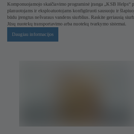
Komponuojamojo skaičiavimo programinė įranga „KSB Helps“ 
planuotojams ir eksploatuotojams konfigūruoti sausuoju ir šlapiuo
būdu įrengtus nešvaraus vandens siurblius. Raskite geriausią siurb
Jūsų nuotekų transportavimo arba nuotekų tvarkymo sistemai.
Daugiau informacijos