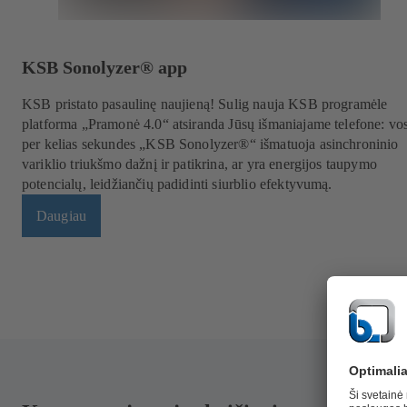
KSB Sonolyzer® app
KSB pristato pasaulinę naujieną! Sulig nauja KSB programėle
platforma „Pramonė 4.0“ atsiranda Jūsų išmaniajame telefone: vo
per kelias sekundes „KSB Sonolyzer®“ išmatuoja asinchroninio
variklio triukšmo dažnį ir patikrina, ar yra energijos taupymo
potencialų, leidžiančių padidinti siurblio efektyvumą.
Daugiau