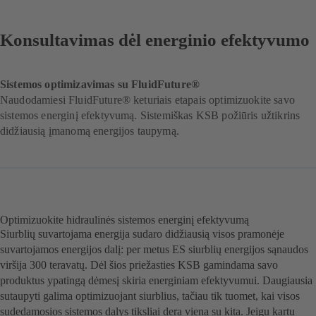
Konsultavimas dėl energinio efektyvumo
Sistemos optimizavimas su FluidFuture®
Naudodamiesi FluidFuture® keturiais etapais optimizuokite savo
sistemos energinį efektyvumą. Sistemiškas KSB požiūris užtikrins
didžiausią įmanomą energijos taupymą.
Optimizuokite hidraulinės sistemos energinį efektyvumą
Siurblių suvartojama energija sudaro didžiausią visos pramonėje
suvartojamos energijos dalį: per metus ES siurblių energijos sąnaudos
viršija 300 teravatų. Dėl šios priežasties KSB gamindama savo
produktus ypatingą dėmesį skiria energiniam efektyvumui. Daugiausia
sutaupyti galima optimizuojant siurblius, tačiau tik tuomet, kai visos
sudedamosios sistemos dalys tiksliai dera viena su kita. Jeigu kartu