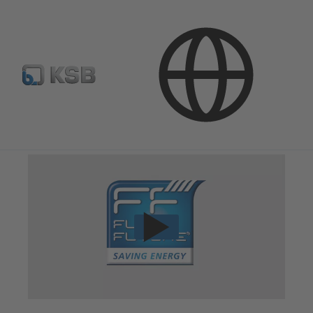
Techninės paslaugos
Konsultavimas ir analizė
Konsultavimas dėl energinio efektyvumo