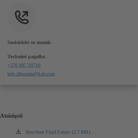
Susisiekite su mumis
Techninė pagalba
+370 687 50710
info.lithuania@ksb.com
Atsisiųsti
Brochure Fluid Future (2.7 MB)
(atsidaro