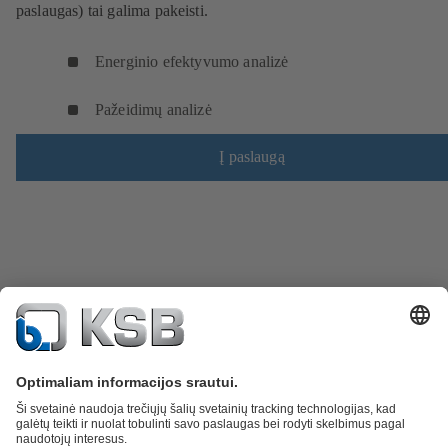
paslaugas) tai galima pakeisti.
Energinio efektyvumo analizė
Pažeidimų analizė
Į paslaugą