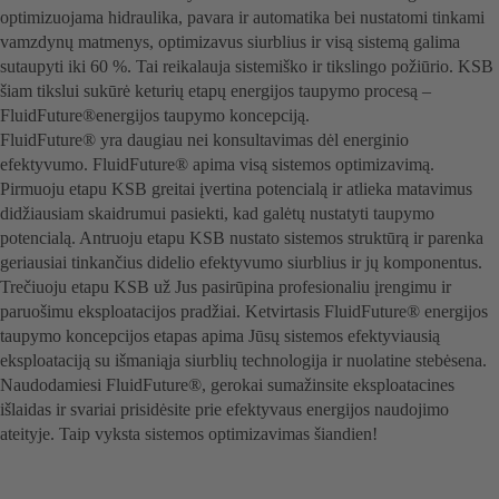
optimizuojama hidraulika, pavara ir automatika bei nustatomi tinkami
vamzdynų matmenys, optimizavus siurblius ir visą sistemą galima
sutaupyti iki 60 %. Tai reikalauja sistemiško ir tikslingo požiūrio. KSB
šiam tikslui sukūrė keturių etapų energijos taupymo procesą –
FluidFuture®energijos taupymo koncepciją.
FluidFuture® yra daugiau nei konsultavimas dėl energinio
efektyvumo. FluidFuture® apima visą sistemos optimizavimą.
Pirmuoju etapu KSB greitai įvertina potencialą ir atlieka matavimus
didžiausiam skaidrumui pasiekti, kad galėtų nustatyti taupymo
potencialą. Antruoju etapu KSB nustato sistemos struktūrą ir parenka
geriausiai tinkančius didelio efektyvumo siurblius ir jų komponentus.
Trečiuoju etapu KSB už Jus pasirūpina profesionaliu įrengimu ir
paruošimu eksploatacijos pradžiai. Ketvirtasis FluidFuture® energijos
taupymo koncepcijos etapas apima Jūsų sistemos efektyviausią
eksploataciją su išmaniąja siurblių technologija ir nuolatine stebėsena.
Naudodamiesi FluidFuture®, gerokai sumažinsite eksploatacines
išlaidas ir svariai prisidėsite prie efektyvaus energijos naudojimo
ateityje. Taip vyksta sistemos optimizavimas šiandien!