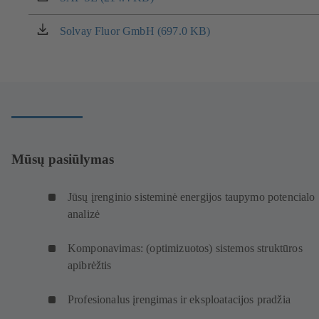
lange)
naujame
naršyklės
Solvay Fluor GmbH (697.0 KB)
(atsidaro
lange)
naujame
naršyklės
lange)
Mūsų pasiūlymas
Jūsų įrenginio sisteminė energijos taupymo potencialo
analizė
Komponavimas: (optimizuotos) sistemos struktūros
apibrėžtis
Profesionalus įrengimas ir eksploatacijos pradžia