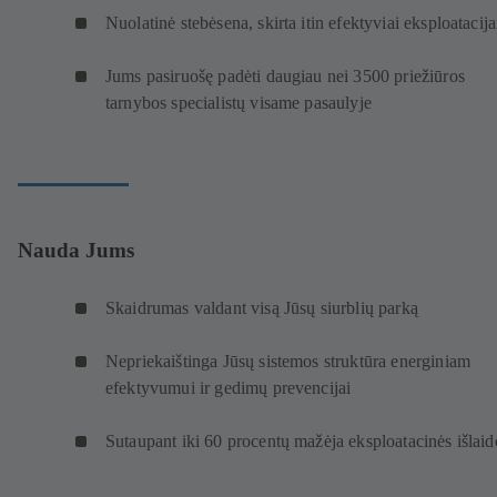
Nuolatinė stebėsena, skirta itin efektyviai eksploatacij
Jums pasiruošę padėti daugiau nei 3500 priežiūros
tarnybos specialistų visame pasaulyje
Nauda Jums
Skaidrumas valdant visą Jūsų siurblių parką
Nepriekaištinga Jūsų sistemos struktūra energiniam
efektyvumui ir gedimų prevencijai
Sutaupant iki 60 procentų mažėja eksploatacinės išlaid