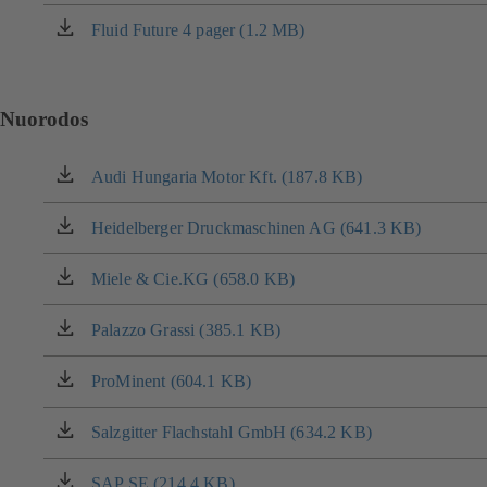
naujame
naršyklės
Fluid Future 4 pager (1.2 MB)
(atsidaro
lange)
naujame
naršyklės
lange)
Nuorodos
Audi Hungaria Motor Kft. (187.8 KB)
(atsidaro
naujame
naršyklės
Heidelberger Druckmaschinen AG (641.3 KB)
(atsidaro
lange)
naujame
naršyklės
Miele & Cie.KG (658.0 KB)
(atsidaro
lange)
naujame
naršyklės
Palazzo Grassi (385.1 KB)
(atsidaro
lange)
naujame
naršyklės
ProMinent (604.1 KB)
(atsidaro
lange)
naujame
naršyklės
Salzgitter Flachstahl GmbH (634.2 KB)
(atsidaro
lange)
naujame
naršyklės
SAP SE (214.4 KB)
(atsidaro