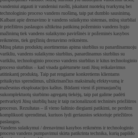
vandeniui atgauti ir vandeniui ruošti, įskaitant nuotekų tvarkymą bei
technologinio proceso vandens ruošimą, taip pat dumblo sausinimą.
Kalbant apie drenavimo ir vandens sulaikymo sistemas, mūsų siurbliai
ir priežiūros paslaugos užtikrina patikimą požeminio vandens lygio
mažinimą tiek vandens sulaikymo paviršinės ir požeminės kasybos
reikmėms, tiek gręžinių drenavimo reikmėms.
Mūsų platus produktų asortimentas apima siurblius su panardinamuoju
varikliu, vandens sulaikymo siurblius, panardinamus siurblius su
varikliu, technologinio proceso vandens siurblius ir kitus technologinio
proceso siurblius – kad visada galėtumėte rasti Jūsų reikalavimus
atitinkantį produktą. Taip pat rengiame konkretiems klientams
pritaikytus sprendimus, užtikrinančius maksimalų efektyvumą ir
mažesnius eksploatacijos kaštus. Būdami vieni iš pirmaujančių
sukomplektuotų siurbimo agregatų tiekėjų, taip pat galime padėti
pertvarkyti Jūsų siurblių bazę ir taip racionalizuoti techninės priežiūros
procesus. Rezultatas – iš vieno šaltinio diegiami patikimi, ne perdėm
komplikuoti sprendimai, kuriuos lydi geriausios sektoriuje priežiūros
paslaugos.
Vandens sulaikymui / drenavimui kasybos reikmėms ir technologinio
proceso vandens pumpavimui skirta patikrinta technika, kurią papildo