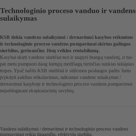
Technologinio proceso vanduo ir vandens
sulaikymas
KSB tiekia vandens sulaikymui / drenavimui kasybos reikmėms
ir technologinio proceso vandens pumpavimui skirtus galingus
siurblius, gerinančius Jūsų veiklos rentabilumą.
Kasybai skirti vandens siurbliai turi ir taupyti brangų vandenį, ir tuo
pat metu pumpuoti daug kietųjų medžiagų turinčias sunkias takiąsias
terpes. Ypač našūs KSB siurbliai ir siūlomos paslaugos padės Jums
įvykdyti aukštus reikalavimus, taikomus vandens sulaikymui /
drenavimui kasyboje ir technologinio proceso vandens pumpavimui
nepabloginant eksploatacinių savybių.
Vandens sulaikymui / drenavimui ir technologinio proceso vandens
pumpavimui reikia ilgaamžių, efektyvių siurblių.