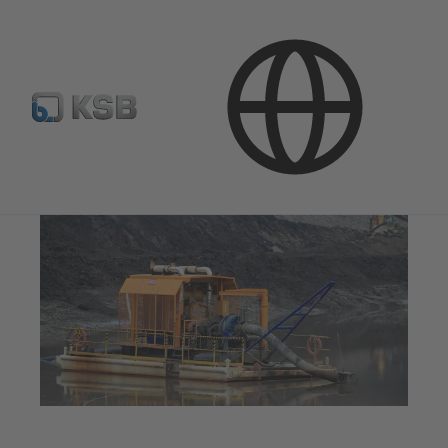
Naudojimo sritys
Kalnakasyba
Techninis vanduo