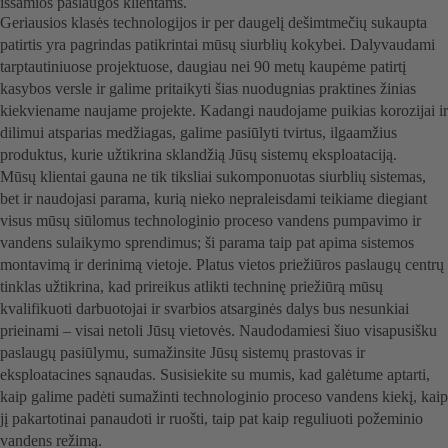
išsamios paslaugos klientams.
Geriausios klasės technologijos ir per daugelį dešimtmečių sukaupta
patirtis yra pagrindas patikrintai mūsų siurblių kokybei. Dalyvaudami
tarptautiniuose projektuose, daugiau nei 90 metų kaupėme patirtį
kasybos versle ir galime pritaikyti šias nuodugnias praktines žinias
kiekviename naujame projekte. Kadangi naudojame puikias korozijai ir
dilimui atsparias medžiagas, galime pasiūlyti tvirtus, ilgaamžius
produktus, kurie užtikrina sklandžią Jūsų sistemų eksploataciją.
Mūsų klientai gauna ne tik tiksliai sukomponuotas siurblių sistemas,
bet ir naudojasi parama, kurią nieko nepraleisdami teikiame diegiant
visus mūsų siūlomus technologinio proceso vandens pumpavimo ir
vandens sulaikymo sprendimus; ši parama taip pat apima sistemos
montavimą ir derinimą vietoje. Platus vietos priežiūros paslaugų centrų
tinklas užtikrina, kad prireikus atlikti techninę priežiūrą mūsų
kvalifikuoti darbuotojai ir svarbios atsarginės dalys bus nesunkiai
prieinami – visai netoli Jūsų vietovės. Naudodamiesi šiuo visapusišku
paslaugų pasiūlymu, sumažinsite Jūsų sistemų prastovas ir
eksploatacines sąnaudas. Susisiekite su mumis, kad galėtume aptarti,
kaip galime padėti sumažinti technologinio proceso vandens kiekį, kaip
jį pakartotinai panaudoti ir ruošti, taip pat kaip reguliuoti požeminio
vandens režimą.