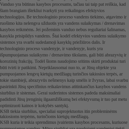
Vanduo yra būtinas kasybos procesams, tačiau tai taip pat reiškia, kad
šiam brangiam ištekliui tvarkyti yra reikalingos efektyvios
technologijos. Be technologinio proceso vandens tiekimo, atgavimo ir
ruošimo kita nelengva užduotis yra vandens sulaikymas / drenavimas
kasybos reikmėms. Jei požeminis vanduo nebus reguliariai šalinamas,
kasykla prisipildys vandens. Štai kodėl efektyvios vandens sulaikymo
sistemos yra svarbi sudedamoji kasyklų priežiūros dalis. Ir
technologinio proceso vandenyje, ir vandenyje, kuris yra
išpumpuojamas sulaikymo / drenavimo tikslams, gali būti abrazyvių ir
korozinių frakcijų. Todėl šioms naudojimo sritims skirti produktai turi
būti tvirti ir patikimi. Nepriklausomai nuo to, ar Jūsų objekte yra
pumpuojamos lengvų kietųjų medžiagų turinčios takiosios terpės, ar
tokie stambieji, abrazyvūs nešmenys kaip smėlis ir žvyras, labai svarbu
pasirinkti Jūsų specifinius reikalavimus atitinkančius kasybos vandens
siurblius ir sistemas. Gerai suderintos sistemos padeda maksimaliai
padidinti Jūsų įrenginių ilgaamžiškumą bei efektyvumą ir tuo pat metu
optimizuoti kainos ir kokybės santykį.
KSB tiekia siurblius, specialiai suprojektuotus itin probleminėms
takiosioms terpėms, turinčioms kietųjų medžiagų.
KSB kuria ir teikia sprendimus įvairiems kasybos procesams, kuriuose
pumpuojamas vanduo. Mūsų siurbliai yra naudojami vandeniui tiekti,