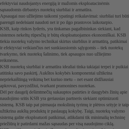
efektyviai naudojantys energiją ir mažomis eksploatacinėmis
sąnaudomis dirbantys nuotekų siurbliai ir armatūra.
Apsaugai nuo užliejimo taikomi ypatingi reikalavimai: siurbliai turi būti
parengti nedelsiant naudoti net ir po ilgo prastovos laikotarpio.
KSB, kaip rinkos lyderis, yra tinkamas pagalbininkas siekiant, kad
sistemos nekeltų rūpesčių ir būtų eksploatuojamos ekonomiškai. KSB
tiekia nuotekų valymo technikai skirtus siurblius ir armatūrą, patikimai
ir efektyviai veikiančius net sunkiausiomis sąlygomis – tiek nuotekų
tvarkymo, tiek nuotekų šalinimo, tiek apsaugos nuo užliejimo
reikmėms.
KSB nuotekų siurbliai ir armatūra idealiai tinka takiajai terpei ir puikiai
atitinka savo paskirtį. Aukštos kokybės komponentai užtikrina
nepriekaištingą veikimą bet kuriuo metu – net esant didžiausiai
apkrovai, pavyzdžiui, tvarkant pramonines nuotekas.
Dėl per daugelį dešimtmečių sukauptos patirties ir daugybės žinių apie
naudojimo sritis KSB yra geriausias partneris siekiant optimizuoti
sistemą. KSB taip pat pirmauja mokslinių tyrimų ir plėtros srityje ir taip
užtikrina aukštą produktų ir paslaugų kokybę. Taigi, nuotekų valymo
sistemą galite eksploatuoti patikimai, atlikdami tik minimalią techninę
priežiūrą ir patirdami mažas sąnaudas per visą naudojimo ciklą.