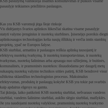
KSB pasiūlymą vainikuoja išsamus konsultavimas ir puikios visame
pasaulyje teikiamos priežiūros paslaugos.
Kas yra KSB varomoji jėga šioje rinkoje
Vis didėjantys švarios aplinkos lūkesčiai skatina visame pasaulyje
statyti valymo įrenginius ir nuotekų siurblines. Įsisenėjęs poreikis diegti
aplinkosaugos technologijas kelia naujų iššūkių ir verčia imtis stambių
projektų, ypač ne Europos šalyse.
KSB siurbliai, armatūra ir paslaugos reiškia aplinką tausojantį ir
efektyvų nuotekų tvarkymą. Ir nuotekų transportavimas, ir nuotekų
tvarkymas, nuotekų šalinimas arba apsauga nuo užliejimų, ir buitinės,
komunalinės, ir pramoninės nuotekos: išnaudodama per daugelį metų
sukauptą nuotekų valymo technikos srities patirtį, KSB bendrovė visur
užtikrina sklandžius technologinius procesus. Maksimalus
efektyvumas, produktų ir paslaugų kokybė KSB yra tokie pat svarbūs
kaip apdairus elgesys su gamta.
Tai įkūnija, laiko patikrinti KSB nuotekų siurbliai, nešvaraus vandens
siurbliai, vandens šalinimo siurbliai, aukšto slėgio siurbliai, maišyklės.
Jie yra naudojami nuotekų valyklose, pramoninių nuotekų tvarkymo