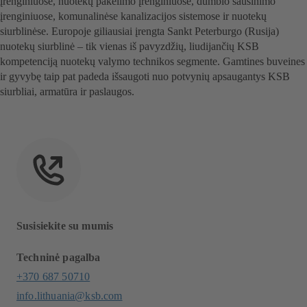
įrenginiuose, nuotekų pakėlimo įrenginiuose, dumblo sausinimo
įrenginiuose, komunalinėse kanalizacijos sistemose ir nuotekų
siurblinėse. Europoje giliausiai įrengta Sankt Peterburgo (Rusija)
nuotekų siurblinė – tik vienas iš pavyzdžių, liudijančių KSB
kompetenciją nuotekų valymo technikos segmente. Gamtines buveines
ir gyvybę taip pat padeda išsaugoti nuo potvynių apsaugantys KSB
siurbliai, armatūra ir paslaugos.
Susisiekite su mumis
Techninė pagalba
+370 687 50710
info.lithuania@ksb.com