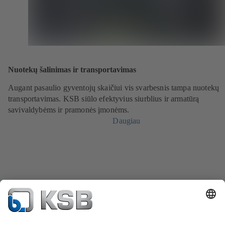
Nuotekų šalinimas ir transportavimas
Augant pasaulio gyventojų skaičiui vis svarbesnis tampa nuotekų
transportavimas. KSB siūlo efektyvius siurblius ir armatūrą
savivaldybėms ir pramonės įmonėms.
Daugiau