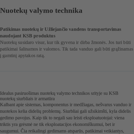
Nuotekų valymo technika
Patikimas nuotekų ir Užliejančio vandens transportavimas
naudojant KSB produktus
Nuotekų susidaro visur, kur tik gyvena ir dirba žmonės. Jos turi būti
patikimai šalinamos ir valomos. Tik tada vanduo gali būti grąžinamas
į gamtinį apytakos ratą.
Idealus pasiruošimas nuotekų valymo technikos srityje su KSB
nuotekų siurbliais ir armatūra
Kalbant apie sistemas, komponentus ir medžiagas, nešvarus vanduo ir
nuotekos kelia didelių problemų. Siurbliai gali užsikimšti, kyla didelis
gedimo pavojus. Kaip tik to negali sau leisti eksploatuotojai: viena
triktis yra grėsmė ne tik eksploatacijos ekonomiškumui, bet ir
saugumui. Čia reikalingi gedimams atsparūs, patikimai veikiantys,