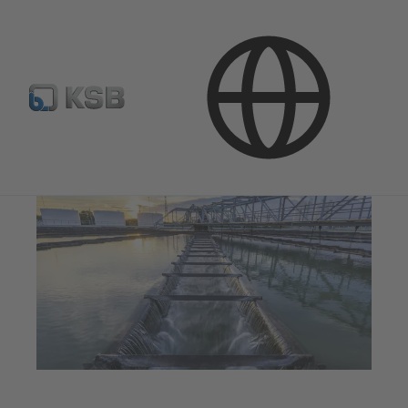
Naudojimo sritys
Nuotekų valymo technika