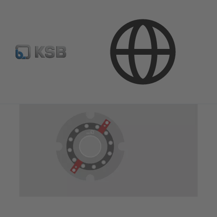
Produktai
Atsarginės dalys
Mechaniniai sandarikliai