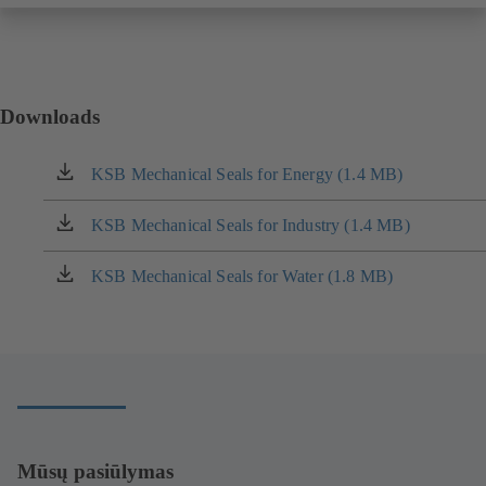
Downloads
KSB Mechanical Seals for Energy (1.4 MB)
(atsidaro
naujame
naršyklės
KSB Mechanical Seals for Industry (1.4 MB)
(atsidaro
lange)
naujame
naršyklės
KSB Mechanical Seals for Water (1.8 MB)
(atsidaro
lange)
naujame
naršyklės
lange)
Mūsų pasiūlymas