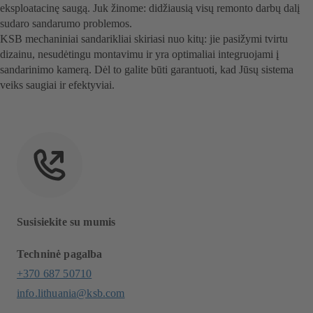
eksploatacinę saugą. Juk žinome: didžiausią visų remonto darbų dalį
sudaro sandarumo problemos.
KSB mechaniniai sandarikliai skiriasi nuo kitų: jie pasižymi tvirtu
dizainu, nesudėtingu montavimu ir yra optimaliai integruojami į
sandarinimo kamerą. Dėl to galite būti garantuoti, kad Jūsų sistema
veiks saugiai ir efektyviai.
Susisiekite su mumis
Techninė pagalba
+370 687 50710
info.lithuania@ksb.com