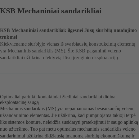
KSB Mechaniniai sandarikliai
KSB Mechaniniai sandarikliai: ilgesnei Jūsų siurblių naudojimo
trukmei
Kiekviename siurblyje vienas iš svarbiausių konstrukcinių elementų
yra Mechaninis sandariklis (MS). Šie KSB pagaminti veleno
sandarikliai užtikrina efektyvią Jūsų įrenginio eksploataciją.
Optimaliai parinkti kontaktiniai žiediniai sandarikliai didina
eksploatacinę saugą
Mechaninis sandariklis (MS) yra nepamainomas besisukančių velenų
užsandarinimo elementas. Jie užtikrina, kad pumpuojama takioji terpė
liks sistemos kontūre, neleidžia susidaryti pratekėjimui ir saugo aplinką
nuo užteršimo. Tuo pat metu optimalus mechaninis sandariklis veleno
sandarinimui užtikrina didžiausią įmanomą siurblių ekonomiškumą ir