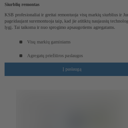
Siurblių remontas
KSB profesionaliai ir greitai remontuoja visų markių siurblius ir J
pageidaujant suremontuoja taip, kad jie atitiktų naujausių technolog
lygį. Tai taikoma ir nuo sprogimo apsaugotiems agregatams.
Visų markių gaminiams
Agregatų priežiūros paslaugos
Į paslaugą