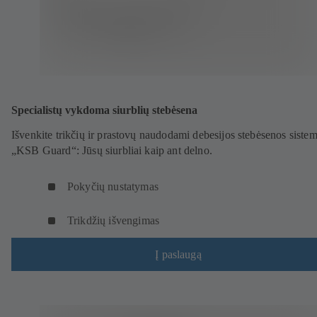
Specialistų vykdoma siurblių stebėsena
Išvenkite trikčių ir prastovų naudodami debesijos stebėsenos siste
„KSB Guard“: Jūsų siurbliai kaip ant delno.
Pokyčių nustatymas
Trikdžių išvengimas
Į paslaugą