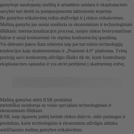
gamyboje naudojamų siurblių ir armatūros sandara ir eksploatacinės
savybės turi derėti su pumpuojamomis takiosiomis terpėmis.
Be gamybos reikalavimų reikia atsižvelgti ir į rinkos reikalavimus.
Mašinų gamyba jau seniai susiduria su ekonominiais ir technologiniais
iššūkiais: internacionalizacijos procesai, naujos rinkos besivystančiose
šalyse ir nauji konkurentai vis stiprina konkurencinį spaudimą.
Vis didesnės įtakos šiam sektoriui taip pat turi tokios technologijų
tendencijos kaip skaitmeninimas ir „Pramonė 4.0“ platforma. Tvirtą
poziciją savo konkurentų atžvilgiu išlaiko tik tie, kurie kontroliuoja
eksploatacines sąnaudas ir yra atviri perėjimui į skaitmeninę erdvę.
Mašinų gamybai skirti KSB produktai
meistriškai susidoroja su visais specialiais technologiniais ir
ekonominiais iššūkiais
KSB, kaip ilgametę patirtį turintis rinkos dalyvis, siūlo paslaugas ir
produktus, kurie technologiniu ir ekonominiu atžvilgiu atitinka
aukščiausius mašinų gamybos reikalavimus.