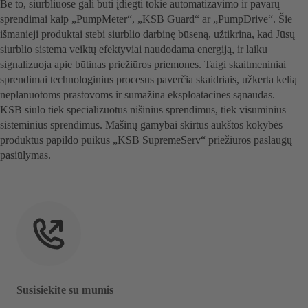
Be to, siurbliuose gali būti įdiegti tokie automatizavimo ir pavarų
sprendimai kaip „PumpMeter“, „KSB Guard“ ar „PumpDrive“. Šie
išmanieji produktai stebi siurblio darbinę būseną, užtikrina, kad Jūsų
siurblio sistema veiktų efektyviai naudodama energiją, ir laiku
signalizuoja apie būtinas priežiūros priemones. Taigi skaitmeniniai
sprendimai technologinius procesus paverčia skaidriais, užkerta kelią
neplanuotoms prastovoms ir sumažina eksploatacines sąnaudas.
KSB siūlo tiek specializuotus nišinius sprendimus, tiek visuminius
sisteminius sprendimus. Mašinų gamybai skirtus aukštos kokybės
produktus papildo puikus „KSB SupremeServ“ priežiūros paslaugų
pasiūlymas.
Susisiekite su mumis