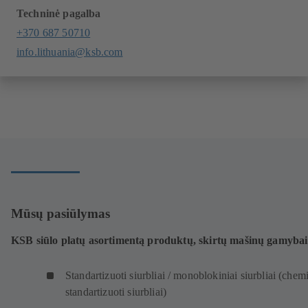
Techninė pagalba
+370 687 50710
info.lithuania@ksb.com
Mūsų pasiūlymas
KSB siūlo platų asortimentą produktų, skirtų mašinų gamybai
Standartizuoti siurbliai / monoblokiniai siurbliai (chemi
standartizuoti siurbliai)