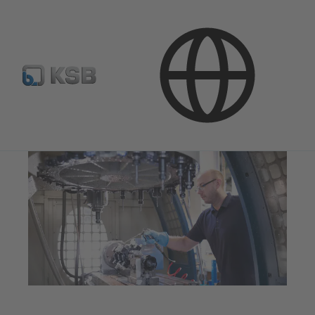
Naudojimo sritys
Pramonės technika
Mašinų gamyba