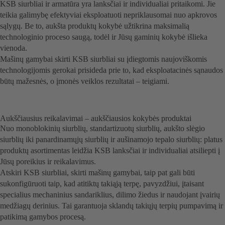
KSB siurbliai ir armatūra yra lanksčiai ir individualiai pritaikomi. Jie
teikia galimybę efektyviai eksploatuoti nepriklausomai nuo apkrovos
sąlygų. Be to, aukšta produktų kokybė užtikrina maksimalią
technologinio proceso saugą, todėl ir Jūsų gaminių kokybė išlieka
vienoda.
Mašinų gamybai skirti KSB siurbliai su įdiegtomis naujoviškomis
technologijomis gerokai prisideda prie to, kad eksploatacinės sąnaudos
būtų mažesnės, o įmonės veiklos rezultatai – teigiami.
Aukščiausius reikalavimai – aukščiausios kokybės produktai
Nuo monoblokinių siurblių, standartizuotų siurblių, aukšto slėgio
siurblių iki panardinamųjų siurblių ir aušinamojo tepalo siurblių: platus
produktų asortimentas leidžia KSB lanksčiai ir individualiai atsiliepti į
Jūsų poreikius ir reikalavimus.
Atskiri KSB siurbliai, skirti mašinų gamybai, taip pat gali būti
sukonfigūruoti taip, kad atitiktų takiąją terpę, pavyzdžiui, įtaisant
specialius mechaninius sandariklius, dilimo žiedus ir naudojant įvairių
medžiagų derinius. Tai garantuoja sklandų takiųjų terpių pumpavimą ir
patikimą gamybos procesą.