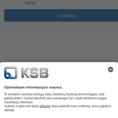
dalims
Į paslaugą