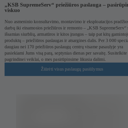
„KSB SupremeServ“ priežiūros paslauga – pasirūpi
viskuo
Nuo asmeninio konsultavimo, montavimo ir eksploatacijos pradžio
darbų iki einamosios priežiūros ir remonto – „KSB SupremeServ“ 
išsamias siurblių, armatūros ir kitos įrangos – taip pat kitų gaminto
produktų – priežiūros paslaugas ir atsargines dalis. Per 3 000 specia
daugiau nei 170 priežiūros paslaugų centrų visame pasaulyje yra
pasiekiami Jums visą parą, septynias dienas per savaitę. Susitelkite
pagrindinei veiklai, o mes pasirūpinsime likusia dalimi.
Žiūrėti visus paslaugų pasiūlymus