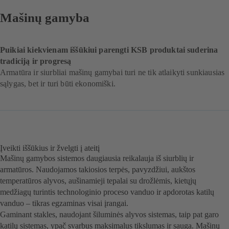
Mašinų gamyba
Puikiai kiekvienam iššūkiui parengti KSB produktai suderina
tradiciją ir progresą
Armatūra ir siurbliai mašinų gamybai turi ne tik atlaikyti sunkiausias
sąlygas, bet ir turi būti ekonomiški.
Įveikti iššūkius ir žvelgti į ateitį
Mašinų gamybos sistemos daugiausia reikalauja iš siurblių ir
armatūros. Naudojamos takiosios terpės, pavyzdžiui, aukštos
temperatūros alyvos, aušinamieji tepalai su drožlėmis, kietųjų
medžiagų turintis technologinio proceso vanduo ir apdorotas katilų
vanduo – tikras egzaminas visai įrangai.
Gaminant stakles, naudojant šiluminės alyvos sistemas, taip pat garo
katilų sistemas, ypač svarbus maksimalus tikslumas ir sauga. Mašinų