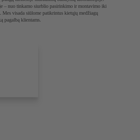
e – nuo tinkamo siurblio pasirinkimo ir montavimo iki
ų. Mes visada siūlome patikrintus kietųjų medžiagų
ką pagalbą klientams.