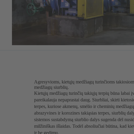
Agresyvioms, kietųjų medžiagų turinčioms takiosioms
medžiagų siurblių.
Kietųjų medžiagų turinčių takiųjų terpių būna labai įv
pareikalauja nepaprastai daug. Siurbliai, skirti kieto
terpes, kuriose akmenų, smėlio ir cheminių medžiagų 
abrazyvines ir korozines takiąsias terpes, siurblių daly
sistemos sustabdymą siurblio dalys sugenda dėl nusid
milžiniškas išlaidas. Todėl absoliučiai būtina, kad k
ir be gedimų.