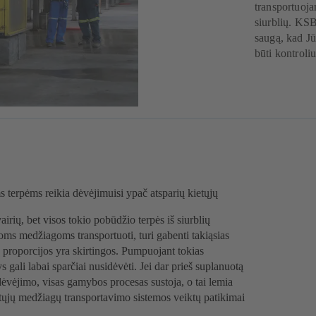
transportuoj
siurblių. KSB
saugą, kad Jū
būti kontroli
 terpėms reikia dėvėjimuisi ypač atsparių kietųjų
airių, bet visos tokio pobūdžio terpės iš siurblių
sioms medžiagoms transportuoti, turi gabenti takiąsias
proporcijos yra skirtingos. Pumpuojant tokias
s gali labai sparčiai nusidėvėti. Jei dar prieš suplanuotą
ėvėjimo, visas gamybos procesas sustoja, o tai lemia
ietųjų medžiagų transportavimo sistemos veiktų patikimai