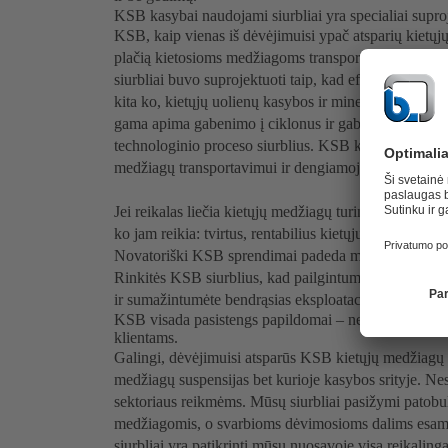
KSB kasybai naudojami siurbliai yra specialiai suproje
KSB, kaip vienas iš dėvėjimuisi ypač atsparių kietųjų
plačią kietosioms medžiagoms transportuoti skirtų 
siurbliai buvo suprojektuoti taip, kad efektyviai trans
kita ko, kietųjų uolienų kasybos ir mineralų gavybo
gama apima gabenimo į ciklonus ir gabenimo į sietus s
technologinio proceso siurblius. KSB kietųjų medžiag
medžiagų transportavimui ir dengiamojo sluoksnio atl
Jei reikalas liečia kietųjų medžiagų turinčių takiųjų t
ko jam reikia: tvirtus, rentabilius kietųjų medžiagų t
Novatoriški KSB sprendimai padeda maksimaliai padi
Rinkitės KSB siurblius, kad pailgintumėte naudoji
ir sumažintumėte bendrąsias eksploatacines pramoni
KSB visada pasistengs papildomai – ne tik individualia
klientams.
Galingi, dėvėjimuisi atsparūs KSB kietųjų medžiagų si
medžiagų suspensijas bet kurioje kasybos srityje. Ne
sektoriaus reikmėms. Mūsų siurbliai pasižymi patobul
medžiagomis, o svarbioms dėvimosioms dalims esame 
siurbliai yra patikrinti mūsų nuosavoje visą reikaling