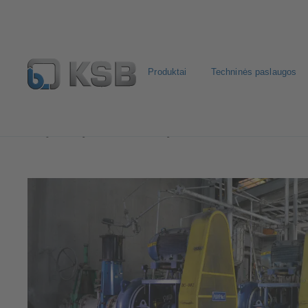
Produktai
Techninės paslaugos
Naudojimo sritys
Kalnakasyba
Kietosios fazės med