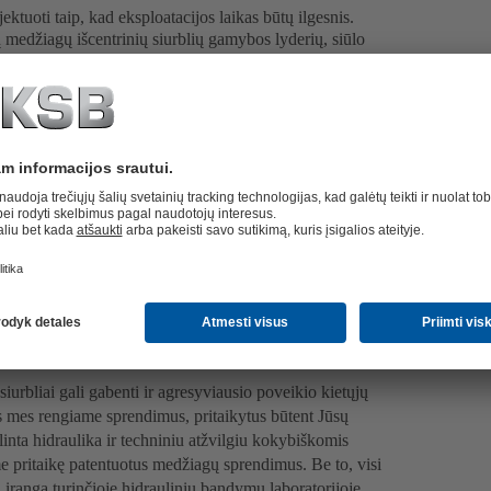
ktuoti taip, kad eksploatacijos laikas būtų ilgesnis.
 medžiagų išcentrinių siurblių gamybos lyderių, siūlo
siurblių ir komponentų programą. KSB kietųjų medžiagų
portuotų kietąsias medžiagas įvairiausiose srityse, be
s, taip pat bitumingojo smėlio pramonėje. Mūsų produktų
iurblius, kietųjų medžiagų siurblius, taip pat
ų siurbliai taip pat naudojami hidrauliniam kietųjų
iekų šalinimui dideliu atstumu.
erpių transportavimą, klientas gauna iš mūsų kaip tik tai,
ransportavimui ir kasybai naudojamus siurblius.
dinti produktyvumą ir tuo pat metu sumažinti kaštus.
mo trukmę, sumažintumėte nenumatytų gedimų tikimybę
nio proceso (TOC) sąnaudas.
i pritaikys techniką, bet ir teiks visapusišką pagalbą
urbliai gali gabenti ir agresyviausio poveikio kietųjų
s mes rengiame sprendimus, pritaikytus būtent Jūsų
inta hidraulika ir techniniu atžvilgiu kokybiškomis
pritaikę patentuotus medžiagų sprendimus. Be to, visi
ą įrangą turinčioje hidraulinių bandymų laboratorijoje.