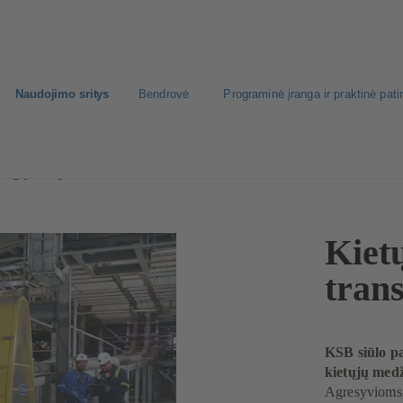
Naudojimo sritys
Bendrovė
Programinė įranga ir praktinė patir
žiagų transportavimas
Kiet
tran
KSB siūlo pa
kietųjų med
Agresyvioms,