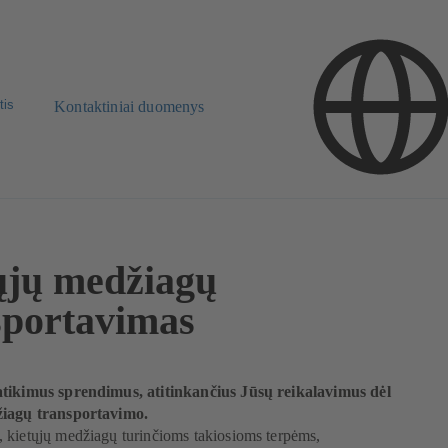
tis
Kontaktiniai duomenys
ųjų medžiagų
sportavimas
tikimus sprendimus, atitinkančius Jūsų reikalavimus dėl
žiagų transportavimo.
 kietųjų medžiagų turinčioms takiosioms terpėms,