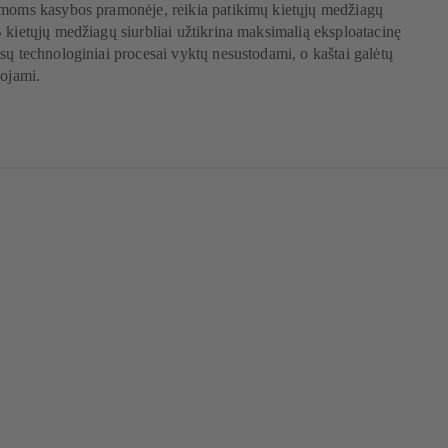
amoms kasybos pramonėje, reikia patikimų kietųjų medžiagų
 kietųjų medžiagų siurbliai užtikrina maksimalią eksploatacinę
sų technologiniai procesai vyktų nesustodami, o kaštai galėtų
uojami.