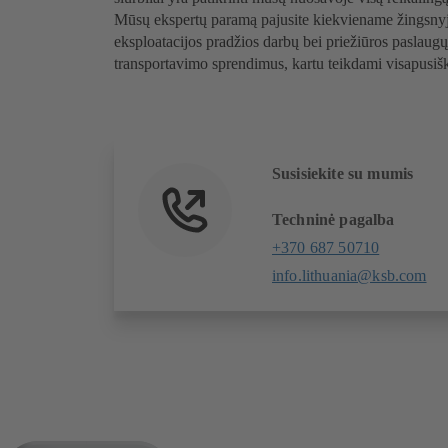
Mūsų ekspertų paramą pajusite kiekviename žingsnyj
eksploatacijos pradžios darbų bei priežiūros paslaug
transportavimo sprendimus, kartu teikdami visapusiš
Susisiekite su mumis
Techninė pagalba
+370 687 50710
info.lithuania@ksb.com