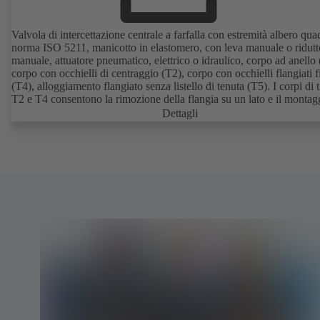
Valvola di intercettazione centrale a farfalla con estremità albero qua
norma ISO 5211, manicotto in elastomero, con leva manuale o ridutt
manuale, attuatore pneumatico, elettrico o idraulico, corpo ad anello 
corpo con occhielli di centraggio (T2), corpo con occhielli flangiati fi
(T4), alloggiamento flangiato senza listello di tenuta (T5). I corpi di 
T2 e T4 consentono la rimozione della flangia su un lato e il montag
come valvola finale con controflangia. Collegamenti secondo EN,
Dettagli
e JIS.