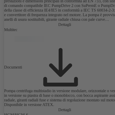
prestazioni e dimensioni principali in conformità ad EN 733, con sis
di comando compatibile IEC PumpDrive 2 con SuPremE o PumpDr
della classe di efficienza IE4/IE5 in conformità a IEC TS 60034-2-3
e convertitore di frequenza integrato nel motore. La pompa è provvis
anelli di usura sostituibili, girante radiale chiusa con pale curve
tridimensionali, tenuta meccanica singola e tenuta meccanica doppia
Dettagli
conformi ad EN 12756, albero nella zona della tenuta con bussola di
Multitec
protezione sostituibile. La tipologia di processo consente lo smontag
giunto, dei supporti e della girante, senza dover separare il corpo p
dalle tubazioni. Punti di fissaggio a norma IEC 60072, dimensioni
involucro a norma DIN V 42673 (07-2011). Disponibile in versione
ATEX. Notevolmente superiore ai requisiti di efficienza delle diretti
Documenti
Pompa centrifuga multistadio in versione modulare, orizzontale o ver
in versione su piastra di base o monoblocco, con bocca aspirante assi
radiale, giranti radiali fuse e sistema di regolazione montato sul moto
Disponibile in versione ATEX.
Dettagli
HGM/HGM-S