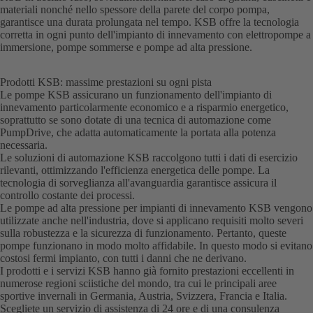
materiali nonché nello spessore della parete del corpo pompa,
garantisce una durata prolungata nel tempo. KSB offre la tecnologia
corretta in ogni punto dell'impianto di innevamento con elettropompe a
immersione, pompe sommerse e pompe ad alta pressione.
Prodotti KSB: massime prestazioni su ogni pista
Le pompe KSB assicurano un funzionamento dell'impianto di
innevamento particolarmente economico e a risparmio energetico,
soprattutto se sono dotate di una tecnica di automazione come
PumpDrive, che adatta automaticamente la portata alla potenza
necessaria.
Le soluzioni di automazione KSB raccolgono tutti i dati di esercizio
rilevanti, ottimizzando l'efficienza energetica delle pompe. La
tecnologia di sorveglianza all'avanguardia garantisce assicura il
controllo costante dei processi.
Le pompe ad alta pressione per impianti di innevamento KSB vengono
utilizzate anche nell'industria, dove si applicano requisiti molto severi
sulla robustezza e la sicurezza di funzionamento. Pertanto, queste
pompe funzionano in modo molto affidabile. In questo modo si evitano
costosi fermi impianto, con tutti i danni che ne derivano.
I prodotti e i servizi KSB hanno già fornito prestazioni eccellenti in
numerose regioni sciistiche del mondo, tra cui le principali aree
sportive invernali in Germania, Austria, Svizzera, Francia e Italia.
Scegliete un servizio di assistenza di 24 ore e di una consulenza