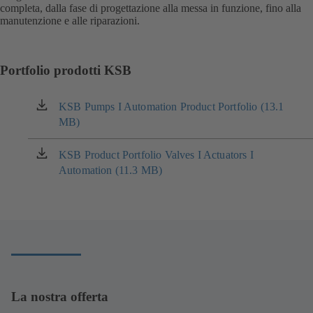
completa, dalla fase di progettazione alla messa in funzione, fino alla
manutenzione e alle riparazioni.
Portfolio prodotti KSB
KSB Pumps I Automation Product Portfolio (13.1
(si
MB)
apre
in
una
KSB Product Portfolio Valves I Actuators I
(si
nuova
Automation (11.3 MB)
apre
scheda)
in
una
nuova
scheda)
La nostra offerta