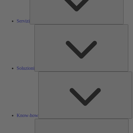
Servizi
Solu
Soluzioni
K
h
Know-how
Str