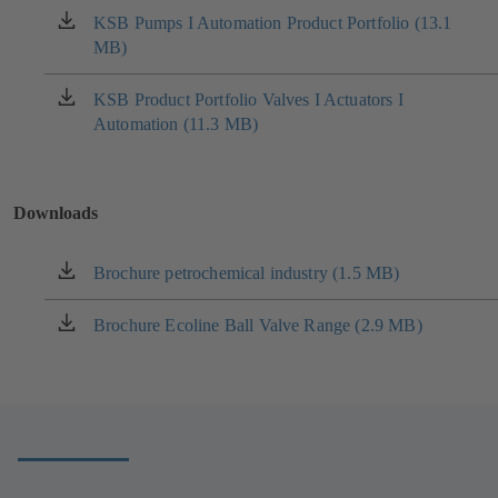
KSB Pumps I Automation Product Portfolio (13.1
(si
MB)
apre
in
una
KSB Product Portfolio Valves I Actuators I
(si
nuova
Automation (11.3 MB)
apre
scheda)
in
una
nuova
Downloads
scheda)
Brochure petrochemical industry (1.5 MB)
(si
apre
in
Brochure Ecoline Ball Valve Range (2.9 MB)
(si
una
apre
nuova
in
scheda)
una
nuova
scheda)