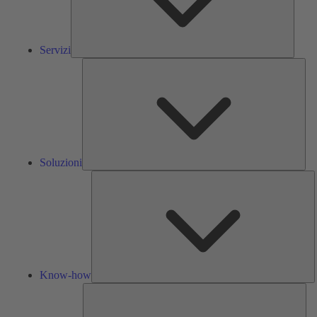
Servizi
Solu
Soluzioni
K
h
Know-how
Str