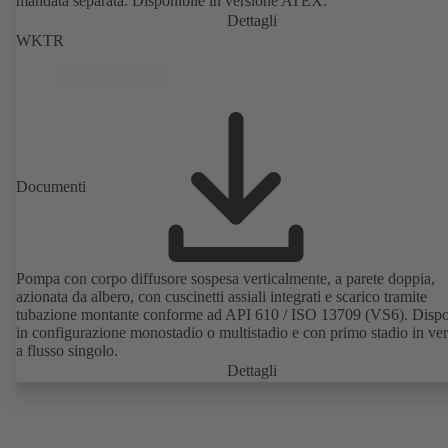
mandata separata. Disponibile in versione ATEX.
Dettagli
WKTR
Documenti
Pompa con corpo diffusore sospesa verticalmente, a parete doppia,
azionata da albero, con cuscinetti assiali integrati e scarico tramite
tubazione montante conforme ad API 610 / ISO 13709 (VS6). Dispo
in configurazione monostadio o multistadio e con primo stadio in ve
a flusso singolo.
Dettagli