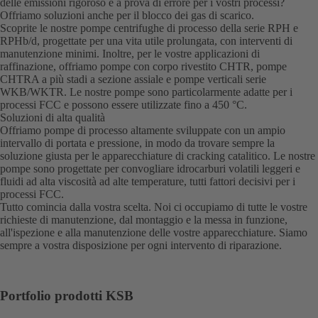
delle emissioni rigoroso e a prova di errore per i vostri processi?
Offriamo soluzioni anche per il blocco dei gas di scarico.
Scoprite le nostre pompe centrifughe di processo della serie RPH e
RPHb/d, progettate per una vita utile prolungata, con interventi di
manutenzione minimi. Inoltre, per le vostre applicazioni di
raffinazione, offriamo pompe con corpo rivestito CHTR, pompe
CHTRA a più stadi a sezione assiale e pompe verticali serie
WKB/WKTR. Le nostre pompe sono particolarmente adatte per i
processi FCC e possono essere utilizzate fino a 450 °C.
Soluzioni di alta qualità
Offriamo pompe di processo altamente sviluppate con un ampio
intervallo di portata e pressione, in modo da trovare sempre la
soluzione giusta per le apparecchiature di cracking catalitico. Le nostre
pompe sono progettate per convogliare idrocarburi volatili leggeri e
fluidi ad alta viscosità ad alte temperature, tutti fattori decisivi per i
processi FCC.
Tutto comincia dalla vostra scelta. Noi ci occupiamo di tutte le vostre
richieste di manutenzione, dal montaggio e la messa in funzione,
all'ispezione e alla manutenzione delle vostre apparecchiature. Siamo
sempre a vostra disposizione per ogni intervento di riparazione.
Portfolio prodotti KSB