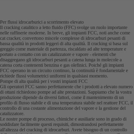
Per flussi idrocarburici a scorrimento elevato
Il cracking catalitico a letto fluido (FFC) svolge un ruolo importante
nelle raffinerie moderne. In breve, gli impianti FCC, noti anche come
cat cracker, convertono miscele complesse di idrocarburi pesanti di
bassa qualità in prodotti leggeri di alta qualità. Il cracking si basa sul
greggio come materiale di partenza, riscaldato ad alte temperature e
portato a contatto con un catalizzatore e vapore - elementi che
disaggregano gli idrocarburi pesanti a catena lunga in molecole a
catena corta contenenti benzina e gas olefinici. Poiché gli impianti
FCC operano in un circuito continuo, la continuità è fondamentale e
richiede flussi volumetrici uniformi in qualsiasi momento.
Pompe di alta qualità per i vostri impianti FCC
Gli operatori FCC sanno perfettamente che i prodotti a elevato numero
di ottani richiedono pompe ad alte prestazioni. Sappiamo che la vostra
produzione dipende da diversi fattori, come il mantenimento di un
profilo di flusso stabile e di una temperatura stabile nel reattore FCC, il
controllo di una costante alimentazione del vapore e la gestione del
catalizzatore.
Le nostre pompe di processo, chimiche e ausiliarie sono in grado di
soddisfare facilmente questi requisiti, dimostrandosi perfettamente
all'altezza del cracking di idrocarburi. Avete bisogno di un controllo