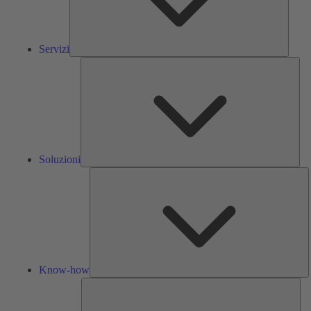
Servizi
Solu
Soluzioni
K
h
Know-how
Str