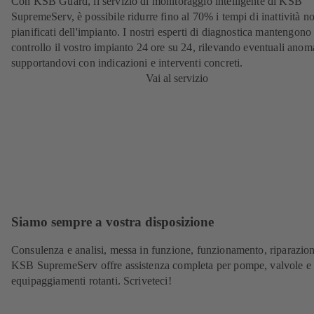
Con KSB Guard, il servizio di monitoraggio intelligente di KSB
SupremeServ, è possibile ridurre fino al 70% i tempi di inattività n
pianificati dell'impianto. I nostri esperti di diagnostica mantengono
controllo il vostro impianto 24 ore su 24, rilevando eventuali anoma
supportandovi con indicazioni e interventi concreti.
Vai al servizio
Siamo sempre a vostra disposizione
Consulenza e analisi, messa in funzione, funzionamento, riparazion
KSB SupremeServ offre assistenza completa per pompe, valvole e a
equipaggiamenti rotanti. Scriveteci!