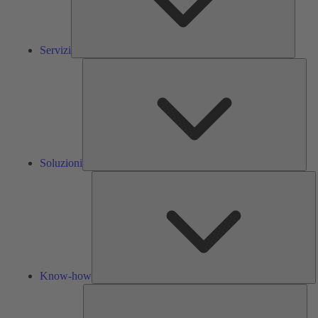
Servizi
Solu
Soluzioni
K
h
Know-how
Str