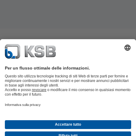
Catalogo prodotti
KSB SupremeServ: parti di ricambio
KSB
SupremeServ: assistenza premium per pompe e
valvole
Carrello
Strumenti
Acqua carica
Acqua
Industria
Building
Energia
Informazioni su KSB
Eventi
Rassegna stampa
Social Media