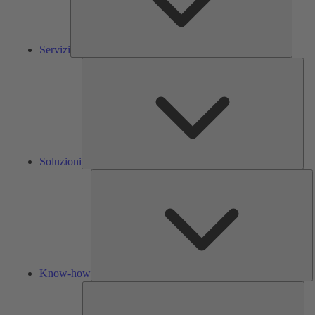
Servizi
Solu
Soluzioni
K
h
Know-how
Str