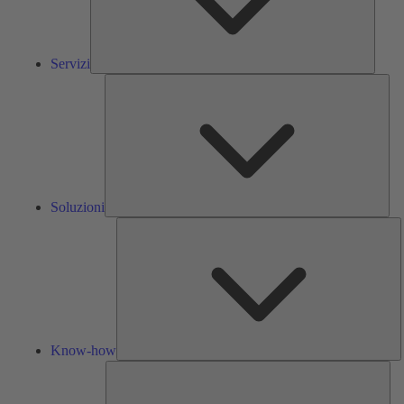
Servizi
Solu
Soluzioni
K
h
Know-how
Str