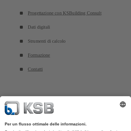
Progettazione con KSBuilding Consult
Dati digitali
Strumenti di calcolo
Formazione
Contatti