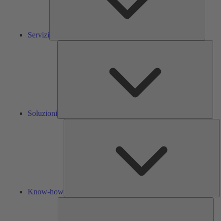
Servizi
Solu
Soluzioni
K
h
Know-how
Str