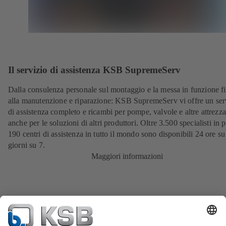
Il servizio di assistenza KSB SupremeServ
Dalla consulenza personale sul montaggio e la messa in funzione f
alla manutenzione e riparazione: KSB SupremeServ vi offre un ser
di assistenza completo e ricambi per pompe, valvole e altre attrezza
anche per le soluzioni di altri produttori. Oltre 3.500 specialisti in p
190 centri di assistenza in tutto il mondo sono disponibili 24 ore su
giorni su 7.
Maggiori informazioni