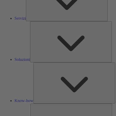
Servizi
Solu
Soluzioni
K
h
Know-how
Str