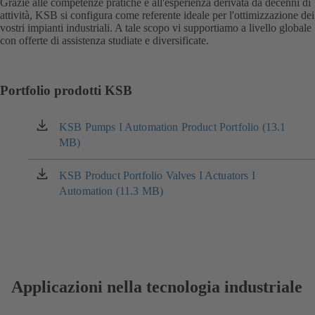
Grazie alle competenze pratiche e all'esperienza derivata da decenni di
attività, KSB si configura come referente ideale per l'ottimizzazione dei
vostri impianti industriali. A tale scopo vi supportiamo a livello globale
con offerte di assistenza studiate e diversificate.
Portfolio prodotti KSB
KSB Pumps I Automation Product Portfolio (13.1
(si
MB)
apre
in
una
KSB Product Portfolio Valves I Actuators I
(si
nuova
Automation (11.3 MB)
apre
scheda)
in
una
nuova
scheda)
Applicazioni nella tecnologia industriale