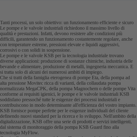
Tanti processi, un solo obiettivo: un funzionamento efficiente e sicuro
Le pompe e le valvole industriali richiedono il massimo livello di
qualità e prestazioni. Infatti, devono resistere alle condizioni più
difficili, garantendo un funzionamento costantemente regolare, anche
con temperature estreme, pressioni elevate e liquidi aggressivi,
corrosivi o con solidi in sospensione.
Le pompe e le valvole KSB per la tecnologia industriale trovano
diverse applicazioni: produzione di sostanze chimiche, industria delle
bevande e alimentare, produzione di metalli, ingegneria meccanica. E
si tratta solo di alcuni dei numerosi ambiti di impiego.
Che si tratti della famiglia eterogenea di pompe Eta, della pompa ad
alta pressione Movitec ricca di varianti, della collaudata pompa
normalizzata MegaCPK, della pompa Magnochem o delle pompe Vita
conforme ai requisiti igienici, le pompe e le valvole industriali KSB
soddisfano pressoché tutte le esigenze dei processi industriali e
contribuiscono in modo determinante all'efficienza del vostro impianto.
KSB fornisce pompe perfette per le esigenze individuali del cliente
definendo nuovi standard per la ricerca e lo sviluppo. Nell'ambito della
digitalizzazione, KSB offre una serie di prodotti e servizi intelligenti,
dal sistema di monitoraggio della pompa KSB Guard fino alla
tecnologia MyFlow.