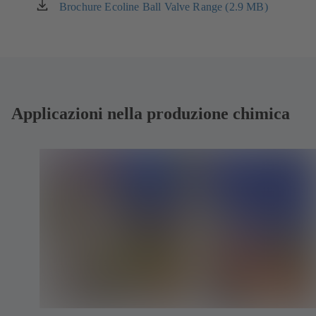
Brochure Ecoline Ball Valve Range (2.9 MB)
(si
apre
in
una
nuova
scheda)
Applicazioni nella produzione chimica