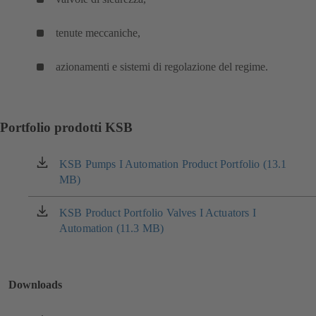
tenute meccaniche,
azionamenti e sistemi di regolazione del regime.
Portfolio prodotti KSB
KSB Pumps I Automation Product Portfolio (13.1
(si
MB)
apre
in
una
KSB Product Portfolio Valves I Actuators I
(si
nuova
Automation (11.3 MB)
apre
scheda)
in
una
nuova
Downloads
scheda)