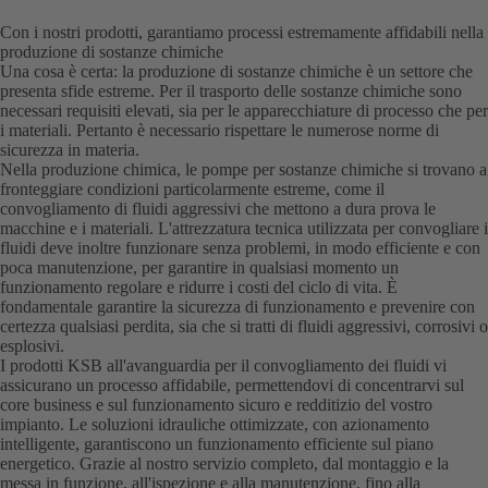
Con i nostri prodotti, garantiamo processi estremamente affidabili nella
produzione di sostanze chimiche
Una cosa è certa: la produzione di sostanze chimiche è un settore che
presenta sfide estreme. Per il trasporto delle sostanze chimiche sono
necessari requisiti elevati, sia per le apparecchiature di processo che per
i materiali. Pertanto è necessario rispettare le numerose norme di
sicurezza in materia.
Nella produzione chimica, le pompe per sostanze chimiche si trovano a
fronteggiare condizioni particolarmente estreme, come il
convogliamento di fluidi aggressivi che mettono a dura prova le
macchine e i materiali. L'attrezzatura tecnica utilizzata per convogliare i
fluidi deve inoltre funzionare senza problemi, in modo efficiente e con
poca manutenzione, per garantire in qualsiasi momento un
funzionamento regolare e ridurre i costi del ciclo di vita. È
fondamentale garantire la sicurezza di funzionamento e prevenire con
certezza qualsiasi perdita, sia che si tratti di fluidi aggressivi, corrosivi o
esplosivi.
I prodotti KSB all'avanguardia per il convogliamento dei fluidi vi
assicurano un processo affidabile, permettendovi di concentrarvi sul
core business e sul funzionamento sicuro e redditizio del vostro
impianto. Le soluzioni idrauliche ottimizzate, con azionamento
intelligente, garantiscono un funzionamento efficiente sul piano
energetico. Grazie al nostro servizio completo, dal montaggio e la
messa in funzione, all'ispezione e alla manutenzione, fino alla