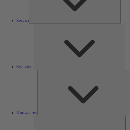
Servizi
Solu
Soluzioni
K
h
Know-how
Str