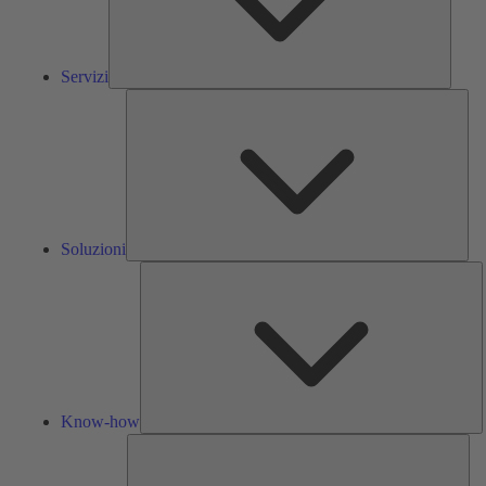
Servizi
Solu
Soluzioni
K
h
Know-how
Str