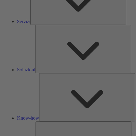
Servizi
Solu
Soluzioni
K
h
Know-how
Str