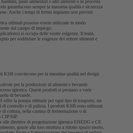
 bambini, paste alimentari e altri alimenti o in processi
odo garantiscono sempre la massima qualità e sicurezza
giene. Anche i tempi di fermo impianto non previsti
tica ottimali possono essere utilizzate in modo
emente dal campo di impiego.
cations) si occupa delle vostre esigenze. Il team,
ito per soddisfare le esigenze del settore alimenti e
dotti KSB convincono per la massima qualità nel design
valvole per la produzione di alimenti e bevande
ocesso igienica. Questi prodotti si prestano a varie
 quella di bevande.
offre la pompa ottimale per ogni tipo di trasporto, sia
 di controllo e di pulizia. I prodotti KSB sono utilizzati
le di cottura, nella cantina di fermentazione o di
a CIP/SIP.
e alle direttive di progettazione igienica EHEDG e CE
imento, grazie alla loro struttura a ridotto spazio morto,
dotto finale e l'ottimizzazione dei processi di pulizia.