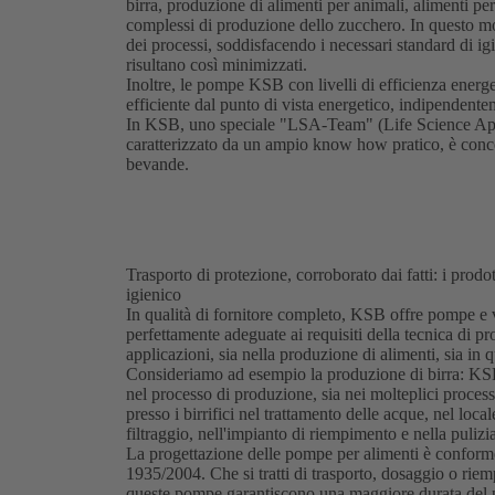
birra, produzione di alimenti per animali, alimenti per
complessi di produzione dello zucchero. In questo m
dei processi, soddisfacendo i necessari standard di i
risultano così minimizzati.
Inoltre, le pompe KSB con livelli di efficienza energe
efficiente dal punto di vista energetico, indipendent
In KSB, uno speciale "LSA-Team" (Life Science Appli
caratterizzato da un ampio know how pratico, è concep
bevande.
Trasporto di protezione, corroborato dai fatti: i pro
igienico
In qualità di fornitore completo, KSB offre pompe e 
perfettamente adeguate ai requisiti della tecnica di pr
applicazioni, sia nella produzione di alimenti, sia in
Consideriamo ad esempio la produzione di birra: KSB 
nel processo di produzione, sia nei molteplici processi
presso i birrifici nel trattamento delle acque, nel loca
filtraggio, nell'impianto di riempimento e nella pulizi
La progettazione delle pompe per alimenti è conform
1935/2004. Che si tratti di trasporto, dosaggio o riemp
queste pompe garantiscono una maggiore durata del pro