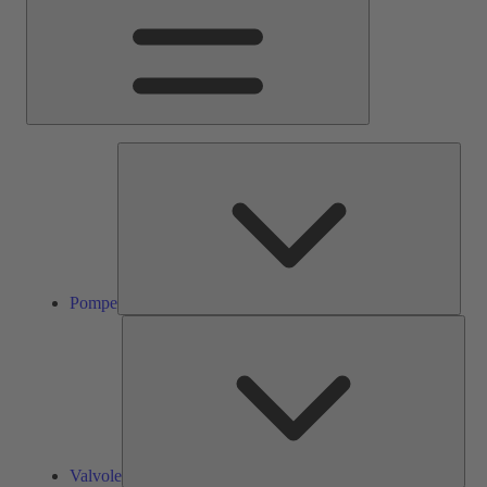
Pom
Pompe
Valv
Valvole