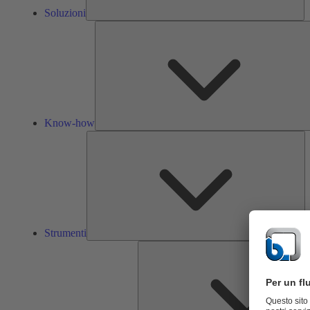
Soluzioni
Know-how
St
Strumenti