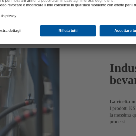
Indus
beva
La ricetta mi
I prodotti KS
la massima qua
processi.