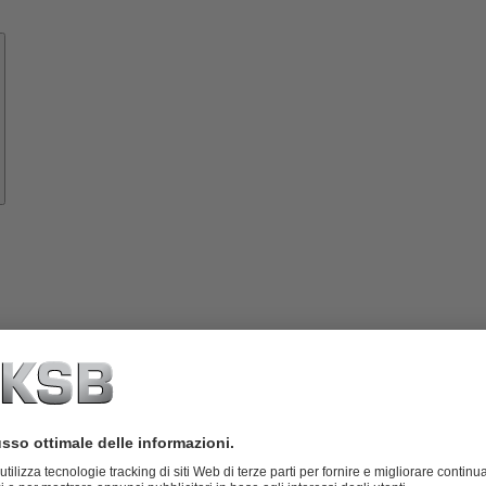
Know-
how
rumenti
Informazioni
su
KSB