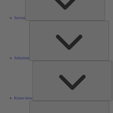
Servizi
Solu
Soluzioni
K
h
Know-how
Str