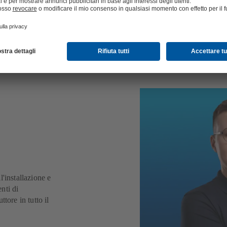
funzione
'installazione e
nti di
tore in tutto il