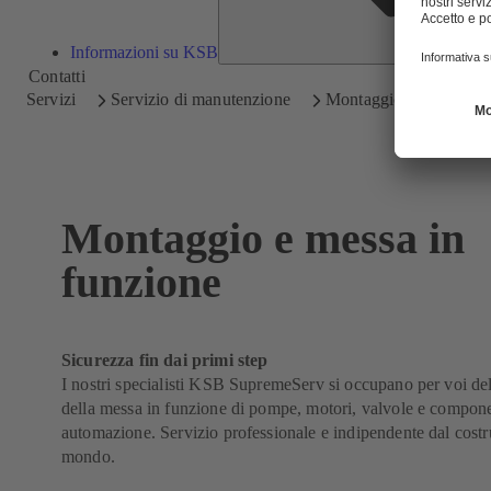
Informazioni su KSB
Contatti
Servizi
Servizio di manutenzione
Montaggio e messa in 
Montaggio e messa in
funzione
Sicurezza fin dai primi step
I nostri specialisti KSB SupremeServ si occupano per voi dell
della messa in funzione di pompe, motori, valvole e compone
automazione. Servizio professionale e indipendente dal costrut
mondo.