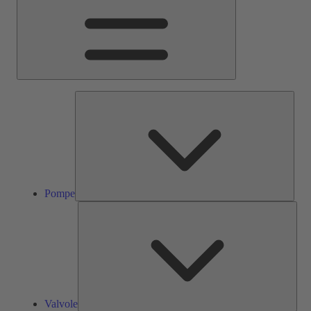
Pom
Pompe
Valv
Valvole