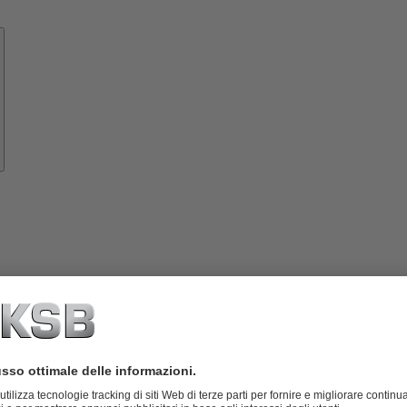
Know-
how
rumenti
Informazioni
su
KSB