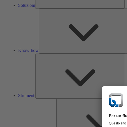
Soluzioni
Know-how
St
Strumenti