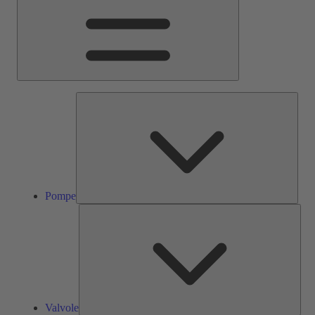
Pom
Pompe
Valv
Valvole