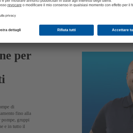
ne per
i
pompe di
namento fino alla
r pompe, gruppi
 e in tutto il