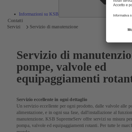
Informazioni su KSB
Contatti
Servizi
Servizio di manutenzione
Servizio di manutenzio
pompe, valvole ed
equipaggiamenti rotant
Servizio eccellente in ogni dettaglio
Un servizio eccellente per ogni prodotto, dalle valvole alle 
alimentazione, e in ogni sua fase, dall'installazione al funzio
manutenzione. KSB SupremeServ offre servizi su misura pe
pompa, valvole ed equipaggiamenti rotanti. Per tutte le marche
mondo.