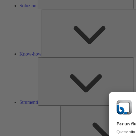
Soluzioni
Know-how
St
Strumenti