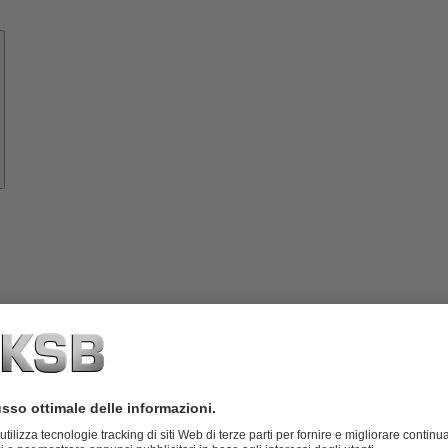
Know-
how
rumenti
Informazioni
su
KSB