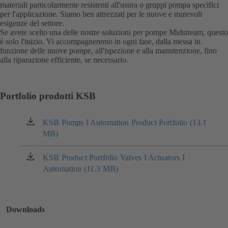
materiali particolarmente resistenti all'usura o gruppi pompa specifici
per l'applicazione. Siamo ben attrezzati per le nuove e mutevoli
esigenze del settore.
Se avete scelto una delle nostre soluzioni per pompe Midstream, questo
è solo l'inizio. Vi accompagneremo in ogni fase, dalla messa in
funzione delle nuove pompe, all'ispezione e alla manutenzione, fino
alla riparazione efficiente, se necessario.
Portfolio prodotti KSB
KSB Pumps I Automation Product Portfolio (13.1
(si
MB)
apre
in
una
KSB Product Portfolio Valves I Actuators I
(si
nuova
Automation (11.3 MB)
apre
scheda)
in
una
nuova
Downloads
scheda)