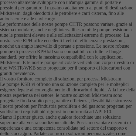
processo altamente sviluppate con un'ampia gamma di portate e
pressioni per garantire il massimo adattamento ai punti di destinazione
Midstream: dagli oleodotti alle petroliere e carri cisterna, fino alle
autocisterne e alle navi cargo.
Le performance delle nostre pompe CHTR possono variare, grazie al
sistema modulare, anche negli intervalli estremi: le pompe resistono a
tutte le pressioni elevate e alle sollecitazioni estreme di processo. La
nostra serie RPH offre eccellenti livelli di efficienza e prestazioni,
nonché un ampio intervallo di portata e pressione. Le nostre robuste
pompe di processo RPHb/d sono compatibili con tutte le flange
standard, per offrire la massima compatibilità con le applicazioni
Midstream. E le nostre pompe articolate verticali con corpo rivestito di
tipo WKTR/WKB sono progettate per il trasporto di idrocarburi con
grandi prevalenze.
Il vostro fornitore completo di soluzioni per processi Midstream
Le pompe KSB vi offrono una soluzione completa per le molteplici
esigenze legate al convogliamento di idrocarburi liquidi. Alla luce della
nostra esperienza nel settore, le nostre soluzioni Midstream sono
progettate fin da subito per garantire efficienza, flessibilità e sicurezza.
I nostri prodotti per l'industria petrolifera e del gas sono progettati per
soddisfare i requisiti più rigorosi in conformità ad API 610.
Siamo il partner giusto, anche qualora ricerchiate una soluzione
superiore alla vostra condizione attuale. Possiamo vantare decenni di
esperienza e una competenza consolidata nel settore del trasporto e
dello stoccaggio. Parlate con noi di soluzioni personalizzate, come