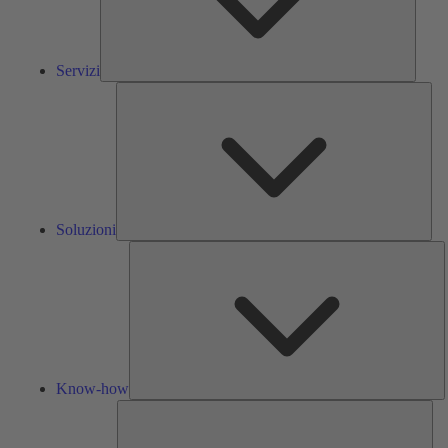
Servizi
Solu
Soluzioni
K
h
Know-how
Str