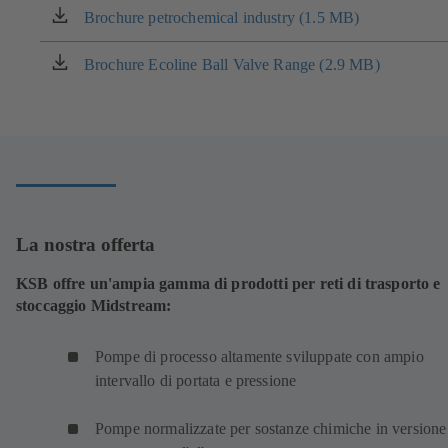
Brochure petrochemical industry (1.5 MB)
(si
apre
in
Brochure Ecoline Ball Valve Range (2.9 MB)
(si
una
apre
nuova
in
scheda)
una
nuova
scheda)
La nostra offerta
KSB offre un'ampia gamma di prodotti per reti di trasporto e
stoccaggio Midstream:
Pompe di processo altamente sviluppate con ampio
intervallo di portata e pressione
Pompe normalizzate per sostanze chimiche in versione