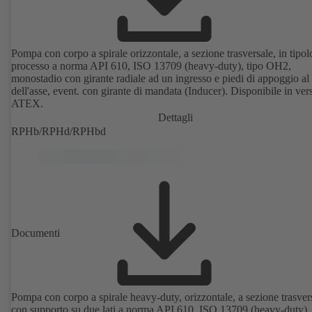
Pompa con corpo a spirale orizzontale, a sezione trasversale, in tipol
processo a norma API 610, ISO 13709 (heavy-duty), tipo OH2,
monostadio con girante radiale ad un ingresso e piedi di appoggio al
dell'asse, event. con girante di mandata (Inducer). Disponibile in ver
ATEX.
Dettagli
RPHb/RPHd/RPHbd
Documenti
Pompa con corpo a spirale heavy-duty, orizzontale, a sezione trasver
con supporto su due lati a norma API 610, ISO 13709 (heavy-duty), 