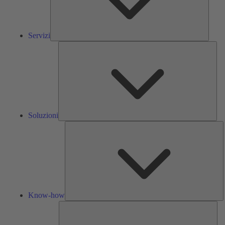
Servizi
Solu
Soluzioni
K
h
Know-how
Str