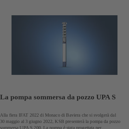
in
una
nuova
scheda)
La pompa sommersa da pozzo UPA S
Alla fiera IFAT 2022 di Monaco di Baviera che si svolgerà dal
30 maggio al 3 giugno 2022, KSB presenterà la pompa da pozzo
sommersa UPA S 200. La pompa è stata progettata per