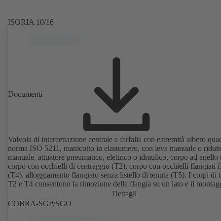
ISORIA 10/16
Documenti
Valvola di intercettazione centrale a farfalla con estremità albero qua
norma ISO 5211, manicotto in elastomero, con leva manuale o ridutt
manuale, attuatore pneumatico, elettrico o idraulico, corpo ad anello 
corpo con occhielli di centraggio (T2), corpo con occhielli flangiati fi
(T4), alloggiamento flangiato senza listello di tenuta (T5). I corpi di 
T2 e T4 consentono la rimozione della flangia su un lato e il montag
come valvola finale con controflangia. Collegamenti secondo EN,
Dettagli
e JIS.
COBRA-SGP/SGO