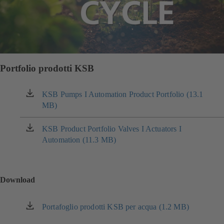
Portfolio prodotti KSB
KSB Pumps I Automation Product Portfolio (13.1
(si
MB)
apre
in
una
KSB Product Portfolio Valves I Actuators I
(si
nuova
Automation (11.3 MB)
apre
scheda)
in
una
nuova
Download
scheda)
Portafoglio prodotti KSB per acqua (1.2 MB)
(si
apre