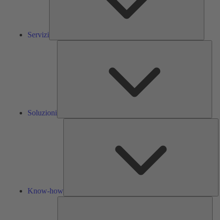
Servizi
Solu
Soluzioni
K
h
Know-how
Str