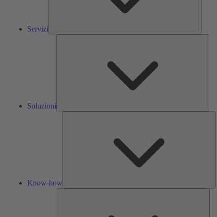
Servizi
Solu
Soluzioni
K
h
Know-how
Str