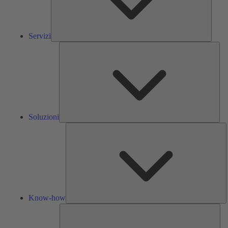
Servizi
Solu
Soluzioni
K
h
Know-how
Str