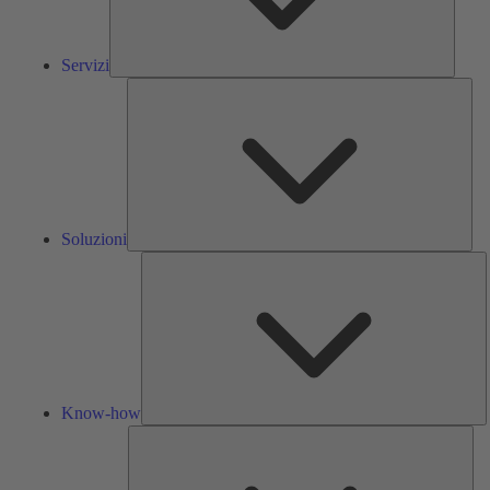
Servizi
Solu
Soluzioni
K
h
Know-how
Str