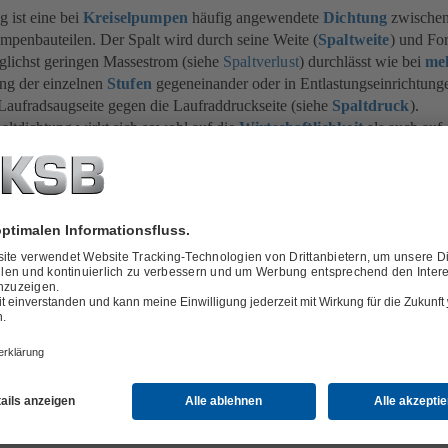
g ist eine bei
Kreiselpumpen
häufig angewendete
Dichtung
zwischen
mpenbauteilen. Der Spalt wird durch seine Weite (
Spaltweite
) und Fo
glichst geringen Massestrom (siehe
Spaltverlust
) durchlässt wie bei
me
ung der einzelnen
Stufen
gegeneinander oder in Entlastungseinrichtunge
Laufradsaugseite gegen die Laufraddruckseite (siehe
Spaltdruck
).
altdichtung wirkt sich sowohl auf die
Wirtschaftlichkeit
als auch auf 
it einer Kreiselpumpe aus und richtet sich nach folgenden Einflüssen:
ungen, (auch selbsterregte)
Schwingungen
, Art der Flüssigkeit, Ver
chmutzteile (siehe
Abrasion
),
Temperatur
. So kann sich bei untersch
 rotierenden und feststehenden Bauteile die Spaltweite verändern, abe
ümmen.
paltdichtung treten in der Kreiselpumpentechnik hauptsächlich glatte S
auf. Bei Verstopfungsgefahr wie in den Flaschenreinigungsanlagen be
sich ballige (nach außen gewölbt) und konische (in der Form eines Dre