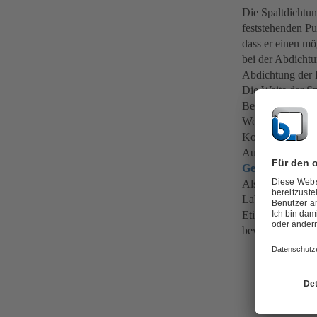
Die Spaltdichtun
feststehenden Pu
dass er einen mö
bei der Abdicht
Abdichtung der 
Die Weite der Sp
Betriebssicherhe
Wellendurchbieg
Korngröße der S
Ausdehnungen der
Gehäuse
verkr
Als Formen der S
Labyrinthspalte 
Etiketten haben 
bewährt.