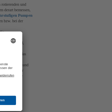
 rotierenden und
rm derart bemessen,
hrstufigen Pumpen
n bzw. bei der
die
schmutzungsgrad,
iedlichen
r auch u. U. das
palte, Stufen- und
im Abspülen der
hkegels) Spalte