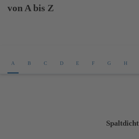
von A bis Z
A
B
C
D
E
F
G
H
Spaltdich