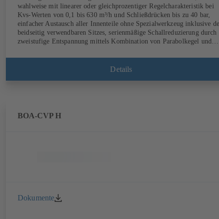
wahlweise mit linearer oder gleichprozentiger Regelcharakteristik bei
Kvs-Werten von 0,1 bis 630 m³/h und Schließdrücken bis zu 40 bar,
einfacher Austausch aller Innenteile ohne Spezialwerkzeug inklusive d
beidseitig verwendbaren Sitzes, serienmäßige Schallreduzierung durch
zweistufige Entspannung mittels Kombination von Parabolkegel und
Lochkäfig, mit elektrischem Stellantrieb.
Details
BOA-CVP H
Dokumente