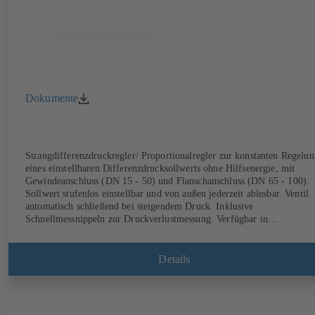
Dokumente
Strangdifferenzdruckregler/ Proportionalregler zur konstanten Regelun
eines einstellbaren Differenzdrucksollwerts ohne Hilfsenergie, mit
Gewindeanschluss (DN 15 - 50) und Flanschanschluss (DN 65 - 100).
Sollwert stufenlos einstellbar und von außen jederzeit ablesbar. Ventil
automatisch schließend bei steigendem Druck. Inklusive
Schnellmessnippeln zur Druckverlustmessung. Verfügbar in
verschiedenen Druckregelbereichen (LP/HP) von 5 bis 80 kPa im
Gewinde- und von 80 bis 160 kPa im Flanschbereich.
Details