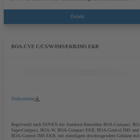
Kunststoffbeschichtung (EKB) verfügbar. Mit integrierter
Ultraschallsensorik, ohne Mediumberührung. Stationäres Monitoring
mittels BOATRONIC 100 MOD (24V AC/DC, Modbus) von
Details
Strömungsrichtung, Volumenstrom und Temperatur sowie optionale
Erfassung von Vor- und Rücklauftemperatur sowie Leistung und
Wärmemenge. Mobile Messung von Strömungsrichtung, Volumenstro
und Temperatur mittels Messcomputer BOATRONIC 100 (Akku).
BOA-CVE C/CS/W/IMS/EKB/IMS EKB
Dokumente
Regelventil nach DIN/EN der Standard-Baureihen BOA-Compact, BO
SuperCompact, BOA-W, BOA-Compact EKB, BOA-Control IMS und
BOA-Control IMS EKB, mit einteiligem drucktragendem Gehäuse mit