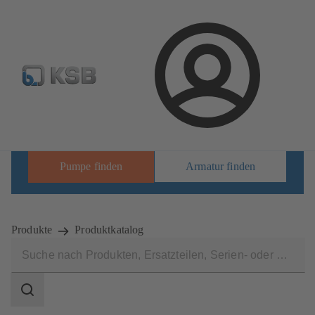
Pumpen & Armaturen finden
Produkt konfigurieren
E
Login
Finden Sie das richtige Produkt für Ihre
Anforderungen.
Pumpe finden
Armatur finden
Produkte
Produktkatalog
Suchbereich
Suchbereich