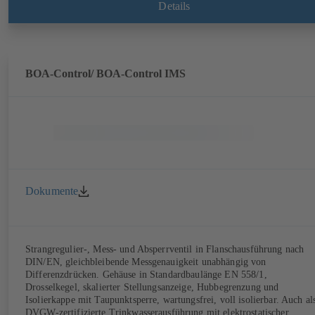
Details
BOA-Control/ BOA‑Control IMS
Dokumente
Strangregulier-, Mess- und Absperrventil in Flanschausführung nach
DIN/EN, gleichbleibende Messgenauigkeit unabhängig von
Differenzdrücken. Gehäuse in Standardbaulänge EN 558/1,
Drosselkegel, skalierter Stellungsanzeige, Hubbegrenzung und
Isolierkappe mit Taupunktsperre, wartungsfrei, voll isolierbar. Auch al
DVGW-zertifizierte Trinkwasserausführung mit elektrostatischer