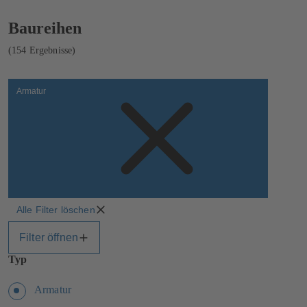
Es
Baureihen
werden
154
(154 Ergebnisse)
Ergebnisse
angezeigt
Armatur
Alle Filter löschen
Filter öffnen
Typ
Armatur