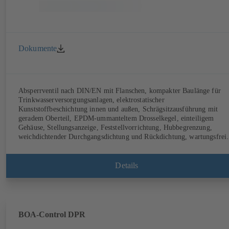
Dokumente
Absperrventil nach DIN/EN mit Flanschen, kompakter Baulänge für
Trinkwasserversorgungsanlagen, elektrostatischer
Kunststoffbeschichtung innen und außen, Schrägsitzausführung mit
geradem Oberteil, EPDM-ummanteltem Drosselkegel, einteiligem
Gehäuse, Stellungsanzeige, Feststellvorrichtung, Hubbegrenzung,
weichdichtender Durchgangsdichtung und Rückdichtung, wartungsfrei,
(DVGW-Zulassung PN 10).
Details
BOA-Control DPR