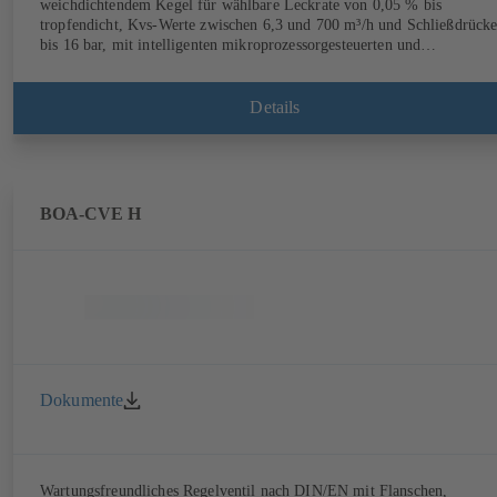
weichdichtendem Kegel für wählbare Leckrate von 0,05 % bis
tropfendicht, Kvs-Werte zwischen 6,3 und 700 m³/h und Schließdrück
bis 16 bar, mit intelligenten mikroprozessorgesteuerten und
voreingestellten elektrischen Stellantrieben von 1000 N bis 14000 N,
elektronische Konfiguration von Durchflusskennlinie, Kvs-Wert,
Stellsignal und Stellzeit über PC oder Handparametriergerät möglich,
Details
Einstellung ab Werk auf Kundenwunsch.
BOA-CVE H
Dokumente
Wartungsfreundliches Regelventil nach DIN/EN mit Flanschen,