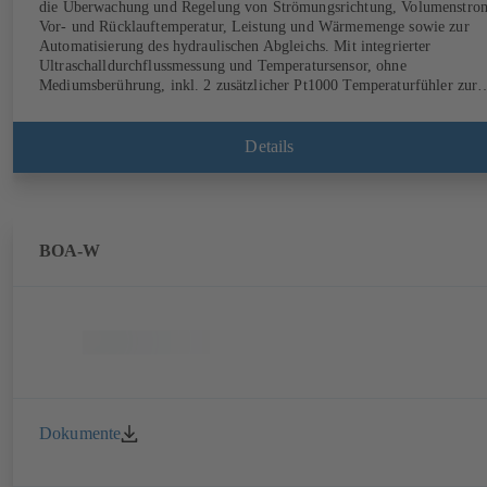
die Überwachung und Regelung von Strömungsrichtung, Volumenstro
Vor- und Rücklauftemperatur, Leistung und Wärmemenge sowie zur
Automatisierung des hydraulischen Abgleichs. Mit integrierter
Ultraschalldurchflussmessung und Temperatursensor, ohne
Mediumsberührung, inkl. 2 zusätzlicher Pt1000 Temperaturfühler zur
Erfassung der Vor- und Rücklauftemperatur, inkl. integrierter
Grundregelfunktionen (Position, Durchfluss, Temperatur, Leistung),
inkl. integrierter Prozessoptimierung (Delta-T-Management und
Details
Limitierungsfeatures). Auch als DVGW-zertifizierte
Trinkwasserausführung mit elektrostatischer Kunststoffbeschichtung
(EKB) verfügbar.
BOA-W
Dokumente