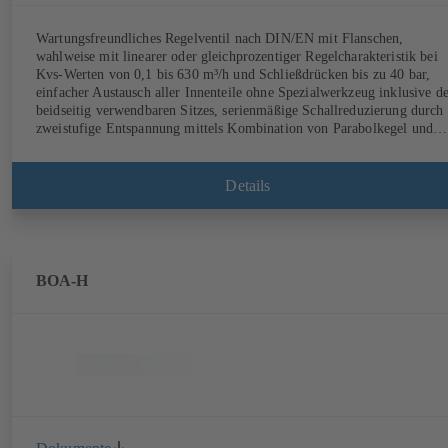
Wartungsfreundliches Regelventil nach DIN/EN mit Flanschen,
wahlweise mit linearer oder gleichprozentiger Regelcharakteristik bei
Kvs-Werten von 0,1 bis 630 m³/h und Schließdrücken bis zu 40 bar,
einfacher Austausch aller Innenteile ohne Spezialwerkzeug inklusive d
beidseitig verwendbaren Sitzes, serienmäßige Schallreduzierung durch
zweistufige Entspannung mittels Kombination von Parabolkegel und
Lochkäfig, mit pneumatischem Stellantrieb.
Details
BOA-H