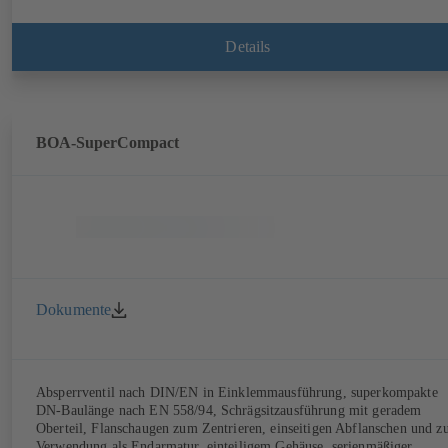
Details
BOA-SuperCompact
Dokumente
Absperrventil nach DIN/EN in Einklemmausführung, superkompakte
DN-Baulänge nach EN 558/94, Schrägsitzausführung mit geradem
Oberteil, Flanschaugen zum Zentrieren, einseitigen Abflanschen und z
Verwendung als Endarmatur, einteiligem Gehäuse, serienmäßiger