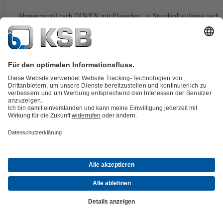
Absperrventil nach DIN/EN mit Flanschen, in Standardbaulänge nach
EN 558/1, Schrägsitzausführung mit geradem Oberteil, mit einteilige
Gehäuse, EPDM-ummanteltem Drosselkegel, weichdichtender
Durchgangsdichtung und Rückdichtung, Stellungsanzeige,
Feststellvorrichtung, Hubbegrenzung, Isolierkappe mit Taupunktsperre
wartungsfrei, voll isolierbar.
Details
BOACHEM-FSA
Dokumente