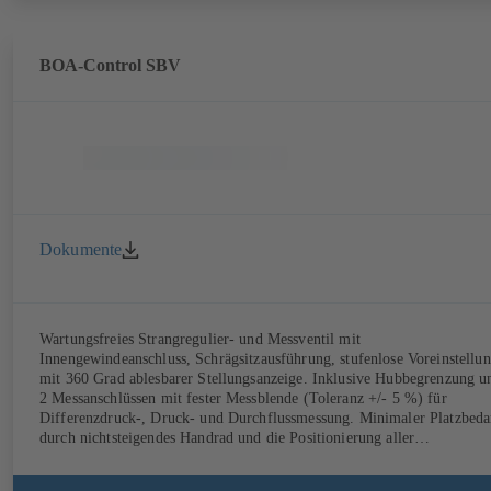
für die elektrische Regelung einer weiteren Größe wie der
Raumtemperatur durch Anpassung des Volumenstroms.
BOA-Control SBV
Dokumente
Wartungsfreies Strangregulier- und Messventil mit
Innengewindeanschluss, Schrägsitzausführung, stufenlose Voreinstellung
mit 360 Grad ablesbarer Stellungsanzeige. Inklusive Hubbegrenzung u
2 Messanschlüssen mit fester Messblende (Toleranz +/- 5 %) für
Differenzdruck-, Druck- und Durchflussmessung. Minimaler Platzbeda
durch nichtsteigendes Handrad und die Positionierung aller
Funktionsteile auf der Handradseite.