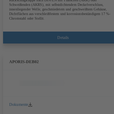
Rückschlagklappe nach DIN/EN mit Flanschen (AKR) oder
Schweißenden (AKRS), mit selbstdichtendem Deckelverschluss,
innenliegender Welle, geschmiedetem und geschweißtem Gehäuse,
Dichtflächen aus verschleißfestem und korrosionsbeständigem 17 %-
Chromstahl oder Stellit.
Details
APORIS-DEB02
Dokumente