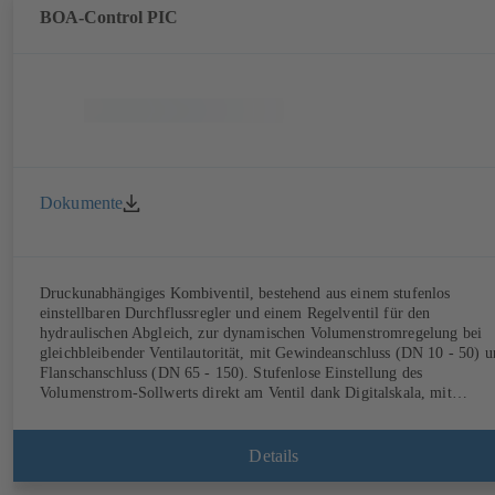
BOA-Control PIC
Dokumente
Druckunabhängiges Kombiventil, bestehend aus einem stufenlos
einstellbaren Durchflussregler und einem Regelventil für den
hydraulischen Abgleich, zur dynamischen Volumenstromregelung bei
gleichbleibender Ventilautorität, mit Gewindeanschluss (DN 10 - 50) und
Flanschanschluss (DN 65 - 150). Stufenlose Einstellung des
Volumenstrom-Sollwerts direkt am Ventil dank Digitalskala, mit
mechanischer Blockierfunktion. Mit Messnippeln zur Kontrolle von
Druck und anliegendem Mindestdifferenzdruck. Verfügbar in
verschiedenen Volumenstrom-Regelbereichen (LF/HF) von 43 bis
Details
8586 l/h im Gewinde- und von 4,4 bis 160 m³/h im Flanschbereich. Mi
zusätzlicher Möglichkeit zum Aufbau eines Stellantriebs (M 30 x 1,5)