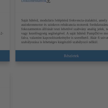
Dokumentumok
Saját hűtésű, moduláris felépítésű frekvencia-átalakító, amely
aszinkronmotor és szinkron reluktancia motorok fordulatszá
fokozatmentes állítását teszi lehetővé szabvány analóg jelek, t
-2-
vagy kezelőegység segítségével. A saját hűtésű PumpDrive mo
falra, valamint kapcsolószekrénybe is szerelhető. Akár 6 sziva
szabályozása is lehetséges kiegészítő szabályozó nélkül.
Részletek
val