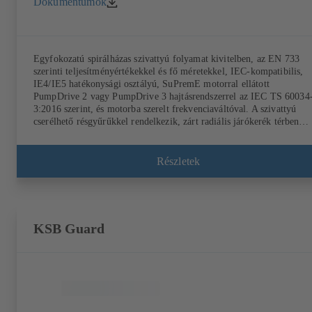
Dokumentumok
Egyfokozatú spirálházas szivattyú folyamat kivitelben, az EN 733
szerinti teljesítményértékekkel és fő méretekkel, IEC-kompatibilis,
IE4/IE5 hatékonysági osztályú, SuPremE motorral ellátott
PumpDrive 2 vagy PumpDrive 3 hajtásrendszerrel az IEC TS 60034
3:2016 szerint, és motorba szerelt frekvenciaváltóval. A szivattyú
cserélhető résgyűrűkkel rendelkezik, zárt radiális járókerék térben
hajlított lapátokkal, egyszeres, vagy kettős csúszógyűrűs tömítés az
EN 12756 szabvány szerint, a tengelyeket a tengelytömítés területén
cserélhető tengelyvédő hüvellyel látták el. A technológiai folyamatba
Részletek
építhető (back-pull-out) kivitel lehetővé teszi a tengelykapcsoló, a
csapágytartó és a járókerekek leszerelését, anélkül, hogy a
szivattyúházat ki kellene szerelni a csővezetékből. IEC 60072
szabványnak megfelelő rögzítési pontok, burkolat mérete a
DIN V 42673 (07-2011) szabvány szerint. ATEX kivitel elérhető. Jó
KSB Guard
az ErP-szabályozások hatékonysági követelményei előtt.