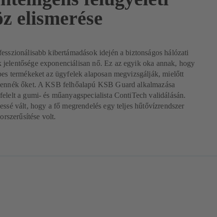
öz elismerése
esszionálisabb kibertámadások idején a biztonságos hálózati
jelentősége exponenciálisan nő. Ez az egyik oka annak, hogy
pes termékeket az ügyfelek alaposan megvizsgálják, mielőtt
vennék őket. A KSB felhőalapú KSB Guard alkalmazása
elelt a gumi- és műanyagspecialista ContiTech validálásán.
essé vált, hogy a fő megrendelés egy teljes hűtővízrendszer
korszerűsítése volt.