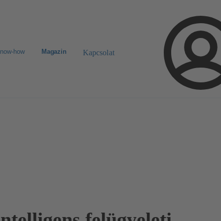
know-how
Magazin
Kapcsolat
ntelligens felügyeleti