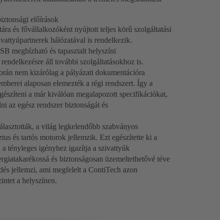
iztonsági előírások
a és fővállalkozóként nyújtott teljes körű szolgáltatási
vattyúpartnerek hálózatával is rendelkezik.
 megbízható és tapasztalt helyszíni
 rendelkezésre áll további szolgáltatásokhoz is.
rán nem kizárólag a pályázati dokumentációra
berei alaposan elemezték a régi rendszert. Így a
egészíteni a már kiválóan megalapozott specifikációkat,
lni az egész rendszer biztonságát és
álasztották, a világ legkelendőbb szabványos
us és tartós motorok jellemzik. Ezt egészítette ki a
 tényleges igényhez igazítja a szivattyúk
nergiatakarékossá és biztonságosan üzemeltethetővé téve
és jellemzi, ami megfelelt a ContiTech azon
intet a helyszínen.