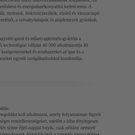
zerűsíteni és energiahatékonyabbá kellett tenni. A
k, motorok, frekvenciaváltók, elzáró és visszacsapó
erelését, a szivattyúalapok és alaplemezek gyártását,
nagyobb gumi és műanyagtermék-gyártója a
A technológiai vállalat 46 000 alkalmazottja 40
t, komponenseket és rendszereket az ipar és a
ezeket egyedi szolgáltatásokkal kombinálja.
oldás
megoldást kell alkalmazni, amely folyamatosan figyeli
tséges rendellenességeket, mielőtt a hiba ténylegesen
s szinte éjjel-nappal folyik, csak néhány nemzeti
ttyúrendszerek átalakításának a termelés megszakítása