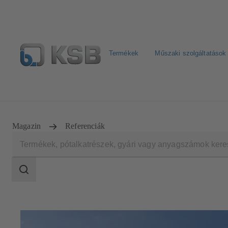
Termékek
Műszaki szolgáltatások
Hírlevél
Termékkonfiguráció
Termékek keresése
Magazin
Referenciák
Keresési
tartomány
Keresési
tartomány