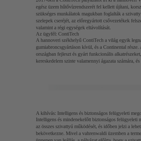
egész üzem hűtővízrendszerét fel kellett újítani, kors
szükséges munkálatok magukban foglalták a szivattyú
szelepek cseréjét, az előregyártott csővezetékek felsz
valamint a régi egységek eltávolítását.
Az ügyfél: ContiTech
A hannoveri székhelyű ContiTech a világ egyik leg
gumiabroncsgyártáson kívül, és a Continental része. 
országban fejleszt és gyárt funkcionális alkatrészeke
kereskedelem szinte valamennyi ágazata számára, és 
A kihívás: Intelligens és biztonságos felügyeleti meg
Intelligens és mindenekelőtt biztonságos felügyeleti 
az összes szivattyú működését, és időben jelzi a lehe
bekövetkezne. Mivel a vahrenwaldi üzemben a termelé
ünnepen van leállás, a pályázat előírta, hogy a sziva