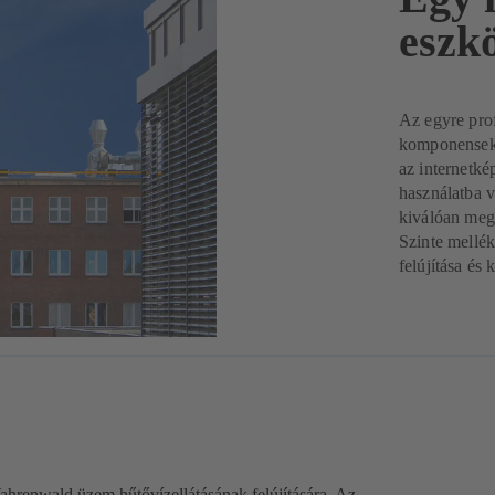
eszk
Az egyre prof
komponensek 
az internetké
használatba 
kiválóan megf
Szinte mellék
felújítása és 
Vahrenwald üzem hűtővízellátásának felújítására. Az