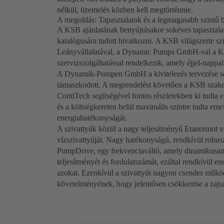
nélkül, üzemelés közben kell megtörténnie.
A megoldás: Tapasztalatok és a legmagasabb szintű b
A KSB ajánlatának benyújtásakor sokéves tapasztalatár
katalógusára tudott hivatkozni. A KSB világszerte szi
Leányvállalatával, a Dynamic Pumps GmbH-val a KSB
szervizszolgáltatással rendelkezik, amely éjjel-nappal
A Dynamik-Pumpen GmbH a kivitelezés tervezése so
támaszkodott. A megrendelést követően a KSB szakem
ContiTech segítségével fontos részletekben ki tudta 
és a költségkereten belül maximális szintre tudta eme
energiahatékonyságát.
A szivattyúk közül a nagy teljesítményű Etanormot v
vízszivattyúját. Nagy hatékonyságú, rendkívül robuszt
PumpDrive, egy frekvenciaváltó, amely dinamikusan a
teljesítményét és fordulatszámát, ezáltal rendkívül e
azokat. Ezenkívül a szivattyút nagyon csendes működ
követelményének, hogy jelentősen csökkentse a zajsz