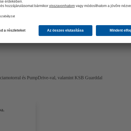
ez, viszonylag alacsony befektetés mellett.
nciamotorral és PumpDrive-val, valamint KSB Guarddal
ba.