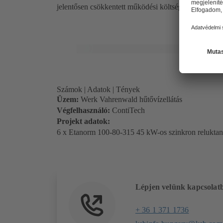
jelentősen csökkentett működési költségeket eredmény
Számok | Adatok | Tények
Üzem:
Werk Vahrenwald hűtővízellátás
Végfelhasználó:
ContiTech
Projekt adatok:
6 x Etanorm 100-80-315 45 kW-os szinkron relukta
Lépjen velünk kapcsolat
+ 36 1 371 1736