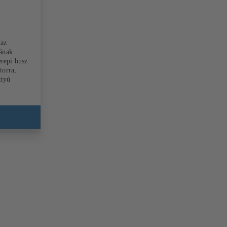
 az
mának
erepi busz
torra,
ttyú