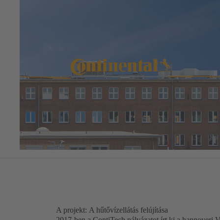
A projekt: A hűtővízellátás felújítása
2017-ben a ContiTech pályázatot írt ki a hannoveri 