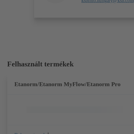
ksbinfo.hungary@ksb.com
Felhasznált termékek
Etanorm/Etanorm MyFlow/Etanorm Pro