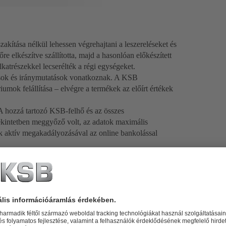
ítása nélkül lehessen végrehajtani a leszereléseket és
re elkészítve szállította, majd a hasonlóan előkészített
lkatrészekkel lecserélték a régi egységeket.
ások és iránymutatások vonatkoznak. A KSB
riumok felállítása – elvégre a termékek az előírt értékek
.
 hozzá tartozó KSB-felhő és az összes
kintetben meggyőző volt, az adatok maximális
sok aktív megakadályozásával az online bankolással
v és könnyen telepíthető érzékelőtechnológia észleli a
 is – előforduló rendellenességeket, mielőtt bármilyen
őzi a nagyobb károkat és meghibásodásokat. Egy
k éjjel-nappal rendelkezésükre áll a szivattyúk összes
erhelés állapota, és bármilyen eltérés esetén azonnal
kevesebb állásidőt, jobb karbantartási stratégiákat és