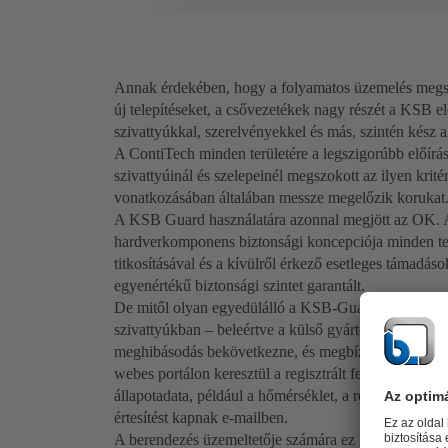
Annak érdekében, hogy a folyamatos üzemelés megszak
új telepítéseket, a csővezetékek nagy részét a KSB elő
szivattyúkkal, szerelvényekkel és más, szintén kész a
A ContiTech minden területére a legszigorúbb előír
szivattyúinál és szelepeinél megszokott az ilyen krité
vonatkozásában általában messze megelőzik korukat
A KSB Guard használatára azonnal megjött az OK. A
hardverkomponens biztonsági koncepciója minden te
titkosításával és a kívülről érkező esetleges támadá
egyenértékű biztonsági szintet garantált.
De mitől olyan egyedülálló a KSB-Guard? Az innovatí
szivattyúkban – beleértve a külső gyártók szivattyúit
meghibásodás bekövetkezne, és megbízhatóan megel
webes portálon keresztül a regisztrált felhasználókna
állapotadata, például a hőmérséklet, a rezgések és a t
értesítést kapnak e-mailben.
A berendezés üzemeltetője számára ez kiszámítható és 