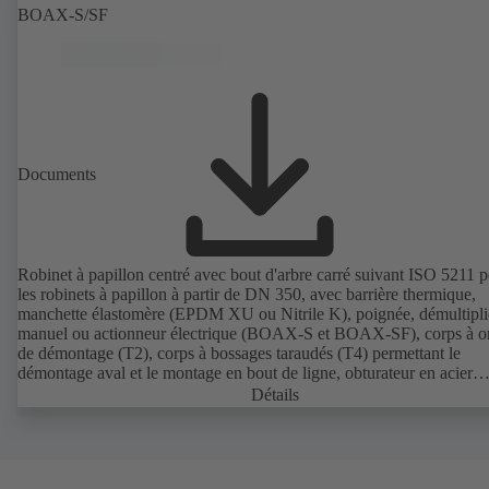
BOAX-S/SF
Documents
Robinet à papillon centré avec bout d'arbre carré suivant ISO 5211 
les robinets à papillon à partir de DN 350, avec barrière thermique,
manchette élastomère (EPDM XU ou Nitrile K), poignée, démultipli
manuel ou actionneur électrique (BOAX-S et BOAX-SF), corps à or
de démontage (T2), corps à bossages taraudés (T4) permettant le
démontage aval et le montage en bout de ligne, obturateur en acier
inoxydable 1.4308, raccordements suivant normes EN.
Détails