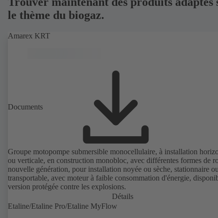
Trouver maintenant des produits adaptés 
r
le thème du biogaz.
e
d
Amarex KRT
a
n
s
u
n
n
o
Documents
u
v
e
l
Groupe motopompe submersible monocellulaire, à installation horizo
o
ou verticale, en construction monobloc, avec différentes formes de r
n
nouvelle génération, pour installation noyée ou sèche, stationnaire o
g
transportable, avec moteur à faible consommation d'énergie, disponi
version protégée contre les explosions.
l
Détails
e
Etaline/Etaline Pro/Etaline MyFlow
t