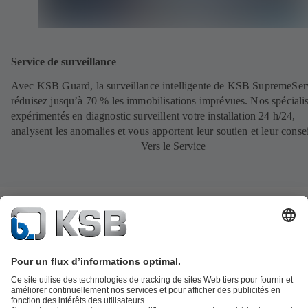
Service de surveillance
Avec KSB Guard, la surveillance intelligente de KSB SupremeSer
réduisez jusqu’à 70 % les immobilisations imprévues. Nos spécialis
expérimentés en diagnostic surveillent votre installation 24 h/24,
analysent les anomalies et vous apportent leur soutien et leur consei
Vers le Service