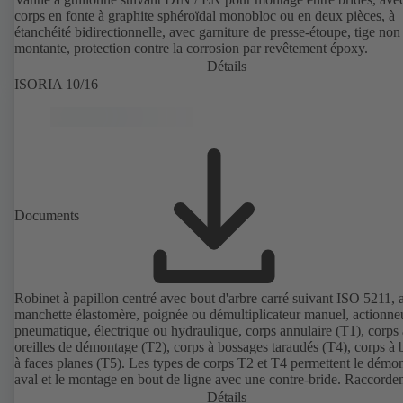
corps en fonte à graphite sphéroïdal monobloc ou en deux pièces, à
étanchéité bidirectionnelle, avec garniture de presse-étoupe, tige non
montante, protection contre la corrosion par revêtement époxy.
Détails
ISORIA 10/16
Documents
Robinet à papillon centré avec bout d'arbre carré suivant ISO 5211, 
manchette élastomère, poignée ou démultiplicateur manuel, actionne
pneumatique, électrique ou hydraulique, corps annulaire (T1), corps 
oreilles de démontage (T2), corps à bossages taraudés (T4), corps à 
à faces planes (T5). Les types de corps T2 et T4 permettent le démo
aval et le montage en bout de ligne avec une contre-bride. Raccorde
suivant EN, ASME, JIS.
Détails