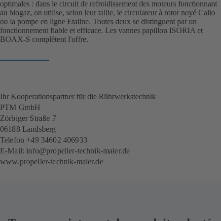
optimales : dans le circuit de refroidissement des moteurs fonctionnant
au biogaz, on utilise, selon leur taille, le circulateur à rotor noyé Calio
ou la pompe en ligne Etaline. Toutes deux se distinguent par un
fonctionnement fiable et efficace. Les vannes papillon ISORIA et
BOAX-S complètent l'offre.
Ihr Kooperationspartner für die Rührwerkstechnik
PTM GmbH
Zörbiger Straße 7
06188 Landsberg
Telefon +49 34602 406933
E-Mail:
info@propeller-technik-maier.de
www.propeller-technik-maier.de
(
s
'
o
u
v