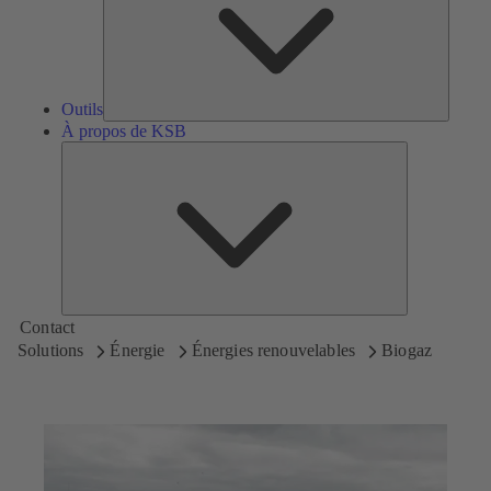
Outils
À propos de KSB
À
propos
de
KSB
Contact
Solutions
Énergie
Énergies renouvelables
Biogaz