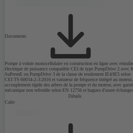
)
Documents
Pompe à volute monocellulaire en construction en ligne avec entraî
électrique de puissance compatible CEI de type PumpDrive 2 avec
SuPremE ou PumpDrive 3 de la classe de rendement IE4/IE5 selon
CEI TS 60034-2-3:2016 et variateur de fréquence intégré au moteur,
accouplement rigide des arbres de la pompe et du moteur, avec garni
mécanique non refroidie selon EN 12756 et bagues d'usure échangea
Lanterne d'entraînement en fonte grise. Points de fixation selon la n
Détails
CEI 60072, dimensions extérieures suivant DIN V 42673 (07-2011)
Calio
Version ATEX disponible. Bien en avance sur les exigences d'efficac
des directives ErP.