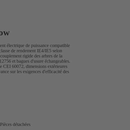
low
ent électrique de puissance compatible
asse de rendement IE4/IE5 selon
couplement rigide des arbres de la
12756 et bagues d'usure échangeables.
rme CEI 60072, dimensions extérieures
ce sur les exigences d'efficacité des
Pièces détachées