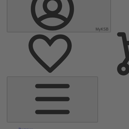
MyKSB
Menu
principal