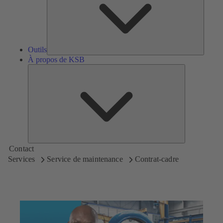
Outils
À propos de KSB
À
propos
de
KSB
Contact
Services
Service de maintenance
Contrat-cadre