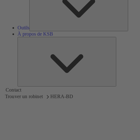
Outils
À propos de KSB
À
propos
de
KSB
Contact
Trouver un robinet
HERA-BD