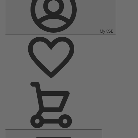
MyKSB
Menu
principal