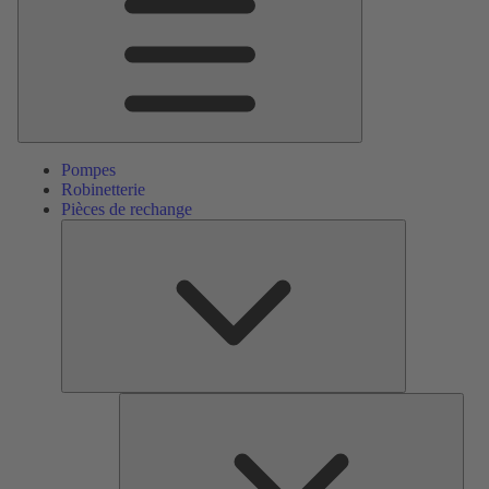
Pompes
Robinetterie
Pièces de rechange
Pièces
de
rechange
Serv