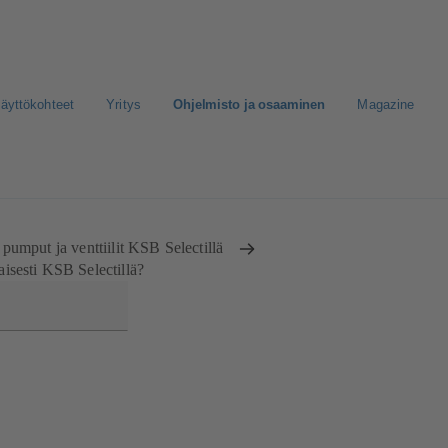
äyttökohteet
Yritys
Ohjelmisto ja osaaminen
Magazine
nen media
pumput ja venttiilit KSB Selectillä
aisesti KSB Selectillä?