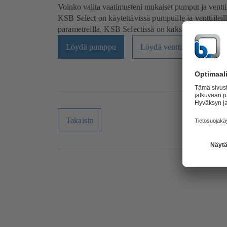
Voinko valita vaatimusteni mukaiset pumput ja venttii
KSB Select on käytettävissä pumpuille ja venttiileille
parametreilla, KSB Selectissä on kaksi näkymää.
Löydä pumppu
Löydä venttiili
Takaisin