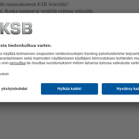
lit samanaikaisesti KSB Selectillä?
. Koska pumput ja venttiilit valitaan erilaisilla