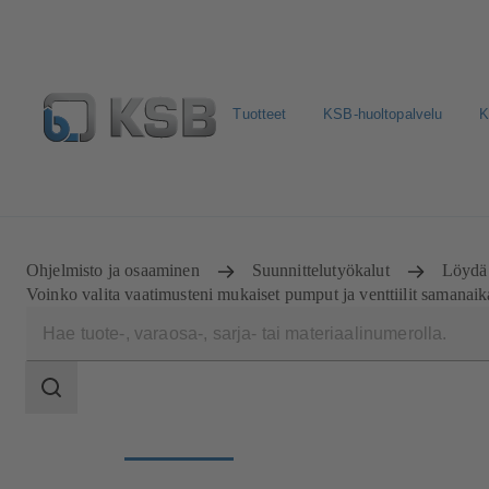
Tuotteet
KSB-huoltopalvelu
K
Valitse pumput ja venttiilit
Konfiguroi tuote
Sosiaali
Ohjelmisto ja osaaminen
Suunnittelutyökalut
Löydä 
Voinko valita vaatimusteni mukaiset pumput ja venttiilit samanaik
Haun
laajuus
Haun
laajuus